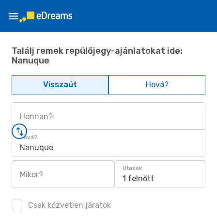
Találj remek repülőjegy-ajánlatokat ide:
Nanuque
Visszaút
Hová?
Honnan?
Hová?
Nanuque
Utasok
Mikor?
1 felnőtt
Csak közvetlen járatok