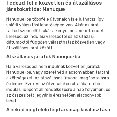
Fedezd fel a közvetlen és átszállásos
járatokat ide: Nanuque
Nanuque-ba többféle útvonalon is eljuthatsz, így
valódi választási lehetőséged van. Akár az árat
tartod szem előtt, akár a kényelmes menetrendet
keresed, az indulási városodtól és az utazási
dátumoktól függően választhatsz közvetlen vagy
átszállásos járat között.
Átszállásos járatok Nanuque-ba
Ha a városodból nem indulnak közvetlen járatok
Nanuque-ba, vagy szeretnéd alacsonyabban tartani
a költségeket, az átszállásos útvonal megfontolásra
érdemes. Ezeken az útvonalakon általában több
indulási időpont áll rendelkezésre a nap folyamán, és
az összesített jegyár is érezhetően alacsonyabb
lehet.
A neked megfelelő légitársaság kiválasztása