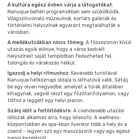
A kultúra egész évben várja a látogatókat
:
Nanuque beltéri programokban sem szűkölködik.
Világszínvonalú múzeumok, kortárs galériák és
történelmi helyszínek egyaránt megtalálhatók a
városban.
A mellékutcákban nincs tömeg
: A főszezonon kívüli
utazás egyik előnye, hogy a város kedvelt
helyszíneit saját tempódban fedezheted fel,
tolongás és várakozás nélkül.
Igazodj a helyi ritmushoz
: Kevesebb turistával
Nanuque hétköznapi oldala is láthatóvá válik. Sétálj
be egy olyan negyedbe, amelyet a túrák általában
kihagynak, vegyél részt egy főzőtanfolyamon, vagy
töltsd a reggelt egy helyi piacon.
Szánj időt a feltöltődésre
: A csendesebb utazási
időszak alkalmas arra, hogy lelassíts. A wellness-
központokban és spa-kban ilyenkor több a hely és a
csend – legyen szó egy masszázsról vagy egy egész
napos kezelésről.