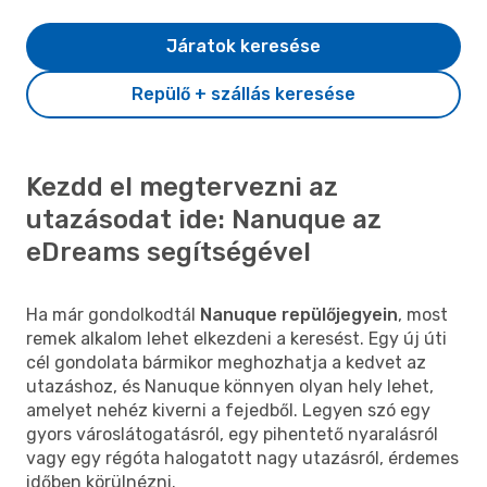
Járatok keresése
Repülő + szállás keresése
Kezdd el megtervezni az
utazásodat ide: Nanuque az
eDreams segítségével
Ha már gondolkodtál
Nanuque repülőjegyein
, most
remek alkalom lehet elkezdeni a keresést. Egy új úti
cél gondolata bármikor meghozhatja a kedvet az
utazáshoz, és Nanuque könnyen olyan hely lehet,
amelyet nehéz kiverni a fejedből. Legyen szó egy
gyors városlátogatásról, egy pihentető nyaralásról
vagy egy régóta halogatott nagy utazásról, érdemes
időben körülnézni.