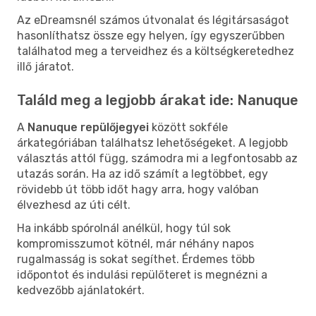
Az eDreamsnél számos útvonalat és légitársaságot
hasonlíthatsz össze egy helyen, így egyszerűbben
találhatod meg a terveidhez és a költségkeretedhez
illő járatot.
Találd meg a legjobb árakat ide: Nanuque
A
Nanuque repülőjegyei
között sokféle
árkategóriában találhatsz lehetőségeket. A legjobb
választás attól függ, számodra mi a legfontosabb az
utazás során. Ha az idő számít a legtöbbet, egy
rövidebb út több időt hagy arra, hogy valóban
élvezhesd az úti célt.
Ha inkább spórolnál anélkül, hogy túl sok
kompromisszumot kötnél, már néhány napos
rugalmasság is sokat segíthet. Érdemes több
időpontot és indulási repülőteret is megnézni a
kedvezőbb ajánlatokért.