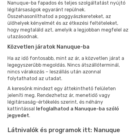
Nanuque-ba fapados és teljes szolgáltatást nyújtó
légitársaságok egyaránt repülnek.
Összehasonlíthatod a poggyászkereteket, az
ülőhelyek kényelmét és az étkezési feltételeket,
hogy megtaláld azt, amelyik a legjobban megfelel az
utazásodnak.
Közvetlen járatok Nanuque-ba
Ha az idő fontosabb, mint az ár, a közvetlen járat a
legegyszerűbb megoldás. Nincs átszállóterminál,
nincs várakozás – leszállás után azonnal
folytathatod az utadat.
A keresőnk mindezt egy áttekinthető felületen
jeleníti meg. Rendezhetsz ár, menetidő vagy
légitársaság-értékelés szerint, és néhány
kattintással
lefoglalhatod a Nanuque-ba szóló
jegyedet
.
Látnivalók és programok itt: Nanuque