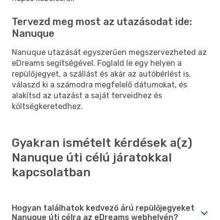
Tervezd meg most az utazásodat ide:
Nanuque
Nanuque utazását egyszerűen megszervezheted az
eDreams segítségével. Foglald le egy helyen a
repülőjegyet, a szállást és akár az autóbérlést is,
válaszd ki a számodra megfelelő dátumokat, és
alakítsd az utazást a saját terveidhez és
költségkeretedhez.
Gyakran ismételt kérdések a(z)
Nanuque úti célú járatokkal
kapcsolatban
Hogyan találhatok kedvező árú repülőjegyeket
Nanuque úti célra az eDreams webhelyén?