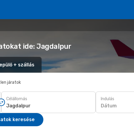
atokat ide: Jagdalpur
epülő + szállás
len járatok
Célállomás
Indulás
Dátum
ratok keresése