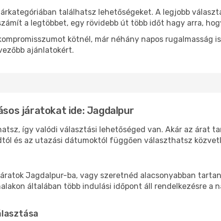
 árkategóriában találhatsz lehetőségeket. A legjobb választ
zámít a legtöbbet, egy rövidebb út több időt hagy arra, hog
ok kompromisszumot kötnél, már néhány napos rugalmasság is
vezőbb ajánlatokért.
ásos járatokat ide: Jagdalpur
atsz, így valódi választási lehetőséged van. Akár az árat t
tól és az utazási dátumoktól függően választhatsz közvetle
áratok Jagdalpur-ba, vagy szeretnéd alacsonyabban tartani 
akon általában több indulási időpont áll rendelkezésre a na
álasztása