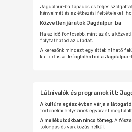
Jagdalpur-ba fapados és teljes szolgálta
kényelmét és az étkezési feltételeket, h
Közvetlen járatok Jagdalpur-ba
Ha az idő fontosabb, mint az ár, a közvet
folytathatod az utadat.
A keresőnk mindezt egy áttekinthető felü
kattintással
lefoglalhatod a Jagdalpur-
Látnivalók és programok itt: Jag
A kultúra egész évben várja a látogat
történelmi helyszínek egyaránt megtalál
A mellékutcákban nincs tömeg
: A fősz
tolongás és várakozás nélkül.