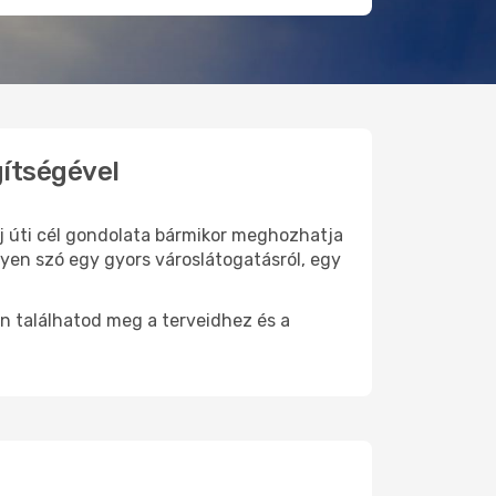
gítségével
új úti cél gondolata bármikor meghozhatja
gyen szó egy gyors városlátogatásról, egy
n találhatod meg a terveidhez és a