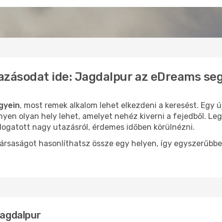
azásodat ide: Jagdalpur az eDreams se
gyein
, most remek alkalom lehet elkezdeni a keresést. Egy 
yen olyan hely lehet, amelyet nehéz kiverni a fejedből. Le
logatott nagy utazásról, érdemes időben körülnézni.
ársaságot hasonlíthatsz össze egy helyen, így egyszerűbbe
Jagdalpur