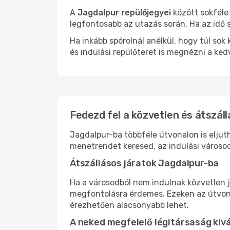
A
Jagdalpur repülőjegyei
között sokféle
legfontosabb az utazás során. Ha az idő s
Ha inkább spórolnál anélkül, hogy túl s
és indulási repülőteret is megnézni a ked
Fedezd fel a közvetlen és átszáll
Jagdalpur-ba többféle útvonalon is eljuth
menetrendet keresed, az indulási városod
Átszállásos járatok Jagdalpur-ba
Ha a városodból nem indulnak közvetlen j
megfontolásra érdemes. Ezeken az útvonal
érezhetően alacsonyabb lehet.
A neked megfelelő légitársaság kiv