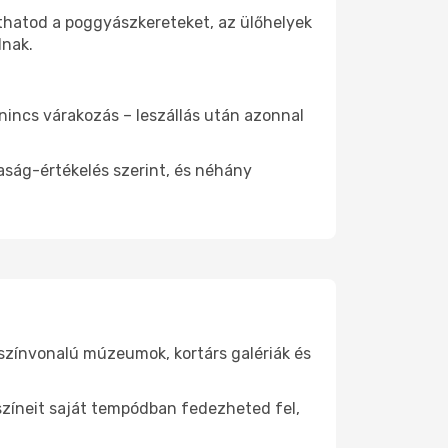
íthatod a poggyászkereteket, az ülőhelyek
dnak.
 nincs várakozás – leszállás után azonnal
aság-értékelés szerint, és néhány
gszínvonalú múzeumok, kortárs galériák és
yszíneit saját tempódban fedezheted fel,