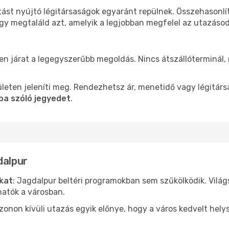
tást nyújtó légitársaságok egyaránt repülnek. Összehasonl
ogy megtaláld azt, amelyik a legjobban megfelel az utazáso
len járat a legegyszerűbb megoldás. Nincs átszállóterminál,
leten jeleníti meg. Rendezhetsz ár, menetidő vagy légitárs
ba szóló jegyedet
.
dalpur
ókat
: Jagdalpur beltéri programokban sem szűkölködik. Vilá
hatók a városban.
ezonon kívüli utazás egyik előnye, hogy a város kedvelt hel