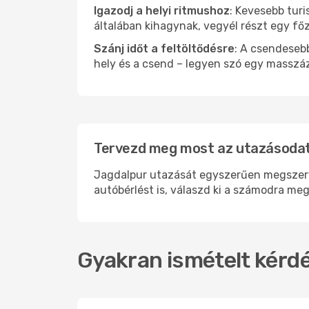
Igazodj a helyi ritmushoz
: Kevesebb turi
általában kihagynak, vegyél részt egy fő
Szánj időt a feltöltődésre
: A csendesebb
hely és a csend – legyen szó egy masszáz
Tervezd meg most az utazásodat
Jagdalpur utazását egyszerűen megszervez
autóbérlést is, válaszd ki a számodra meg
Gyakran ismételt kérdé