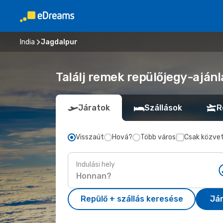
India
Jagdalpur
Találj remek repülőjegy-ajánl
Járatok
Szállások
R
Visszaút
Hová?
Több város
Csak közvet
Indulási hely
Repülő + szállás keresése
Já