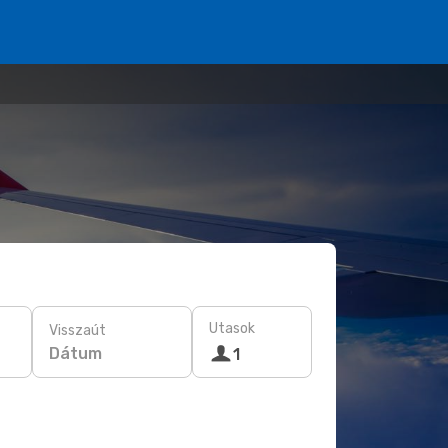
Utasok
Visszaút
Dátum
1