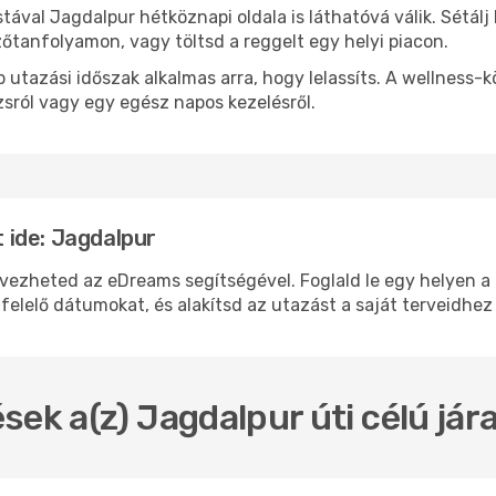
stával Jagdalpur hétköznapi oldala is láthatóvá válik. Sétál
zőtanfolyamon, vagy töltsd a reggelt egy helyi piacon.
 utazási időszak alkalmas arra, hogy lelassíts. A wellness-
sról vagy egy egész napos kezelésről.
 ide: Jagdalpur
heted az eDreams segítségével. Foglald le egy helyen a re
felelő dátumokat, és alakítsd az utazást a saját terveidhez
sek a(z) Jagdalpur úti célú já