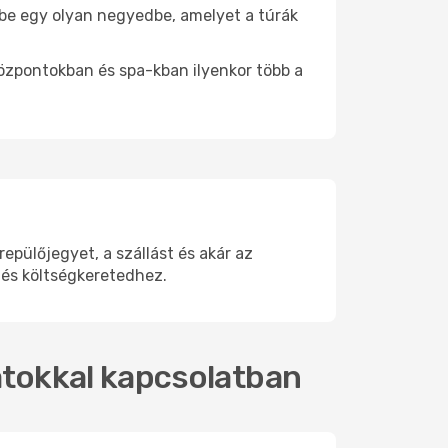
j be egy olyan negyedbe, amelyet a túrák
központokban és spa-kban ilyenkor több a
pülőjegyet, a szállást és akár az
 és költségkeretedhez.
ratokkal kapcsolatban