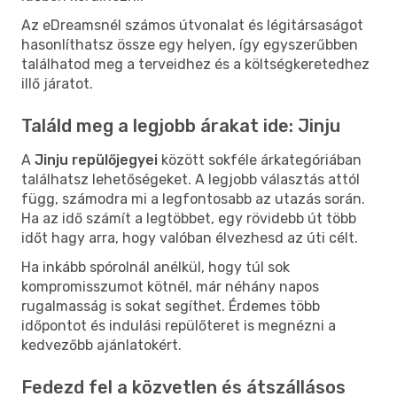
Az eDreamsnél számos útvonalat és légitársaságot
hasonlíthatsz össze egy helyen, így egyszerűbben
találhatod meg a terveidhez és a költségkeretedhez
illő járatot.
Találd meg a legjobb árakat ide: Jinju
A
Jinju repülőjegyei
között sokféle árkategóriában
találhatsz lehetőségeket. A legjobb választás attól
függ, számodra mi a legfontosabb az utazás során.
Ha az idő számít a legtöbbet, egy rövidebb út több
időt hagy arra, hogy valóban élvezhesd az úti célt.
Ha inkább spórolnál anélkül, hogy túl sok
kompromisszumot kötnél, már néhány napos
rugalmasság is sokat segíthet. Érdemes több
időpontot és indulási repülőteret is megnézni a
kedvezőbb ajánlatokért.
Fedezd fel a közvetlen és átszállásos