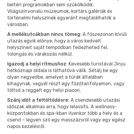
beltéri programokban sem szűkölködik.
Világszínvonalú múzeumok, kortárs galériák és
történelmi helyszínek egyaránt megtalálhatók a
városban.
A mellékutcákban nincs tömeg
: A főszezonon kívüli
utazás egyik előnye, hogy a város kedvelt
helyszíneit saját tempódban fedezheted fel,
tolongás és várakozás nélkül.
Igazodj a helyi ritmushoz
: Kevesebb turistával Jinju
hétköznapi oldala is láthatóvá válik. Sétálj be egy
olyan negyedbe, amelyet a túrák általában
kihagynak, vegyél részt egy főzőtanfolyamon, vagy
töltsd a reggelt egy helyi piacon.
Szánj időt a feltöltődésre
: A csendesebb utazási
időszak alkalmas arra, hogy lelassíts. A wellness-
központokban és spa-kban ilyenkor több a hely és a
csend – legyen szó egy masszázsról vagy egy egész
napos kezelésről.