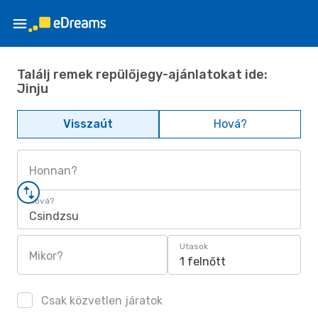
Találj remek repülőjegy-ajánlatokat ide:
Jinju
Visszaút
Hová?
Honnan?
Hová?
Csindzsu
Utasok
Mikor?
1 felnőtt
Csak közvetlen járatok