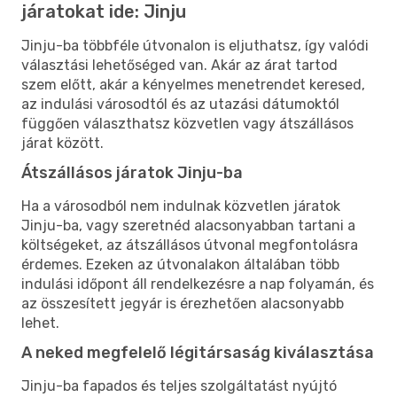
járatokat ide: Jinju
Jinju-ba többféle útvonalon is eljuthatsz, így valódi
választási lehetőséged van. Akár az árat tartod
szem előtt, akár a kényelmes menetrendet keresed,
az indulási városodtól és az utazási dátumoktól
függően választhatsz közvetlen vagy átszállásos
járat között.
Átszállásos járatok Jinju-ba
Ha a városodból nem indulnak közvetlen járatok
Jinju-ba, vagy szeretnéd alacsonyabban tartani a
költségeket, az átszállásos útvonal megfontolásra
érdemes. Ezeken az útvonalakon általában több
indulási időpont áll rendelkezésre a nap folyamán, és
az összesített jegyár is érezhetően alacsonyabb
lehet.
A neked megfelelő légitársaság kiválasztása
Jinju-ba fapados és teljes szolgáltatást nyújtó