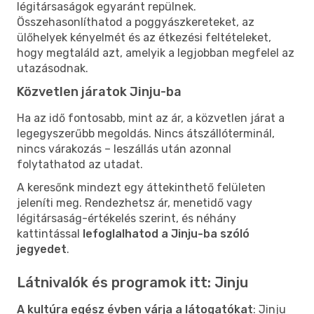
légitársaságok egyaránt repülnek.
Összehasonlíthatod a poggyászkereteket, az
ülőhelyek kényelmét és az étkezési feltételeket,
hogy megtaláld azt, amelyik a legjobban megfelel az
utazásodnak.
Közvetlen járatok Jinju-ba
Ha az idő fontosabb, mint az ár, a közvetlen járat a
legegyszerűbb megoldás. Nincs átszállóterminál,
nincs várakozás – leszállás után azonnal
folytathatod az utadat.
A keresőnk mindezt egy áttekinthető felületen
jeleníti meg. Rendezhetsz ár, menetidő vagy
légitársaság-értékelés szerint, és néhány
kattintással
lefoglalhatod a Jinju-ba szóló
jegyedet
.
Látnivalók és programok itt: Jinju
A kultúra egész évben várja a látogatókat
: Jinju