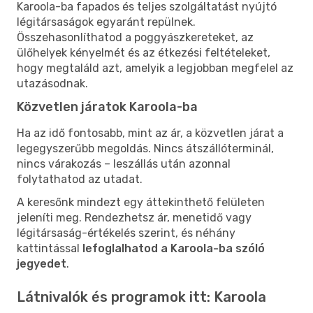
Karoola-ba fapados és teljes szolgáltatást nyújtó
légitársaságok egyaránt repülnek.
Összehasonlíthatod a poggyászkereteket, az
ülőhelyek kényelmét és az étkezési feltételeket,
hogy megtaláld azt, amelyik a legjobban megfelel az
utazásodnak.
Közvetlen járatok Karoola-ba
Ha az idő fontosabb, mint az ár, a közvetlen járat a
legegyszerűbb megoldás. Nincs átszállóterminál,
nincs várakozás – leszállás után azonnal
folytathatod az utadat.
A keresőnk mindezt egy áttekinthető felületen
jeleníti meg. Rendezhetsz ár, menetidő vagy
légitársaság-értékelés szerint, és néhány
kattintással
lefoglalhatod a Karoola-ba szóló
jegyedet
.
Látnivalók és programok itt: Karoola