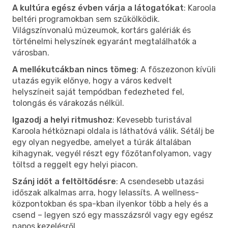
A kultúra egész évben várja a látogatókat
: Karoola
beltéri programokban sem szűkölködik.
Világszínvonalú múzeumok, kortárs galériák és
történelmi helyszínek egyaránt megtalálhatók a
városban.
A mellékutcákban nincs tömeg
: A főszezonon kívüli
utazás egyik előnye, hogy a város kedvelt
helyszíneit saját tempódban fedezheted fel,
tolongás és várakozás nélkül.
Igazodj a helyi ritmushoz
: Kevesebb turistával
Karoola hétköznapi oldala is láthatóvá válik. Sétálj be
egy olyan negyedbe, amelyet a túrák általában
kihagynak, vegyél részt egy főzőtanfolyamon, vagy
töltsd a reggelt egy helyi piacon.
Szánj időt a feltöltődésre
: A csendesebb utazási
időszak alkalmas arra, hogy lelassíts. A wellness-
központokban és spa-kban ilyenkor több a hely és a
csend – legyen szó egy masszázsról vagy egy egész
napos kezelésről.