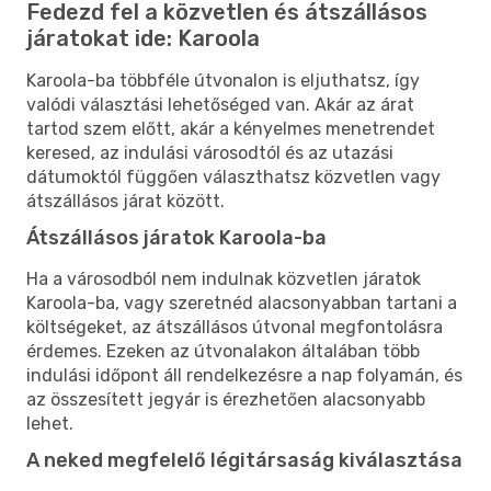
Fedezd fel a közvetlen és átszállásos
járatokat ide: Karoola
Karoola-ba többféle útvonalon is eljuthatsz, így
valódi választási lehetőséged van. Akár az árat
tartod szem előtt, akár a kényelmes menetrendet
keresed, az indulási városodtól és az utazási
dátumoktól függően választhatsz közvetlen vagy
átszállásos járat között.
Átszállásos járatok Karoola-ba
Ha a városodból nem indulnak közvetlen járatok
Karoola-ba, vagy szeretnéd alacsonyabban tartani a
költségeket, az átszállásos útvonal megfontolásra
érdemes. Ezeken az útvonalakon általában több
indulási időpont áll rendelkezésre a nap folyamán, és
az összesített jegyár is érezhetően alacsonyabb
lehet.
A neked megfelelő légitársaság kiválasztása