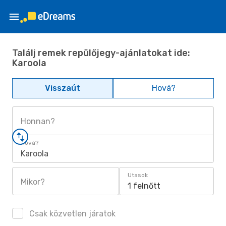
Találj remek repülőjegy-ajánlatokat ide:
Karoola
Visszaút
Hová?
Honnan?
Hová?
Karoola
Utasok
Mikor?
1 felnőtt
Csak közvetlen járatok