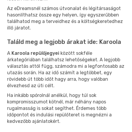
Az eDreamsnél számos útvonalat és légitársaságot
hasonlíthatsz össze egy helyen, így egyszerűbben
találhatod meg a terveidhez és a költségkeretedhez
illő járatot.
Találd meg a legjobb árakat ide: Karoola
A
Karoola repülőjegyei
között sokféle
árkategóriában találhatsz lehetőségeket. A legjobb
választás attól függ, számodra mi a legfontosabb az
utazás során. Ha az idő számít a legtöbbet, egy
rövidebb út több időt hagy arra, hogy valóban
élvezhesd az úti célt.
Ha inkább spórolnál anélkül, hogy túl sok
kompromisszumot kötnél, már néhány napos
rugalmasság is sokat segíthet. Érdemes több
időpontot és indulási repülőteret is megnézni a
kedvezőbb ajánlatokért.