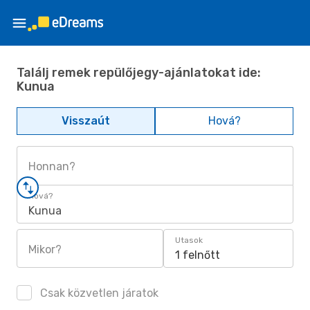
Találj remek repülőjegy-ajánlatokat ide:
Kunua
Visszaút
Hová?
Honnan?
Hová?
Kunua
Utasok
Mikor?
1 felnőtt
Csak közvetlen járatok