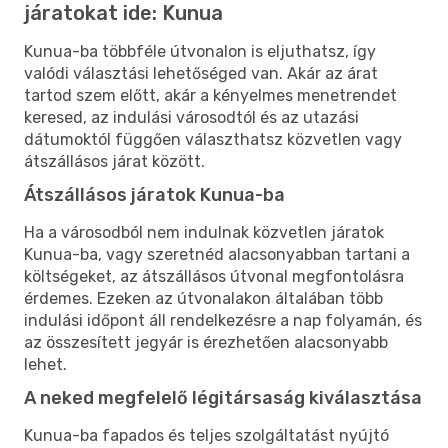
járatokat ide: Kunua
Kunua-ba többféle útvonalon is eljuthatsz, így
valódi választási lehetőséged van. Akár az árat
tartod szem előtt, akár a kényelmes menetrendet
keresed, az indulási városodtól és az utazási
dátumoktól függően választhatsz közvetlen vagy
átszállásos járat között.
Átszállásos járatok Kunua-ba
Ha a városodból nem indulnak közvetlen járatok
Kunua-ba, vagy szeretnéd alacsonyabban tartani a
költségeket, az átszállásos útvonal megfontolásra
érdemes. Ezeken az útvonalakon általában több
indulási időpont áll rendelkezésre a nap folyamán, és
az összesített jegyár is érezhetően alacsonyabb
lehet.
A neked megfelelő légitársaság kiválasztása
Kunua-ba fapados és teljes szolgáltatást nyújtó