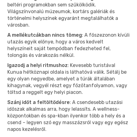
beltéri programokban sem szűkölködik.
Világszínvonalú múzeumok, kortárs galériák és
történelmi helyszínek egyaránt megtalálhatók a
városban.
A mellékutcákban nincs tömeg
: A főszezonon kívüli
utazás egyik előnye, hogy a város kedvelt
helyszíneit saját tempódban fedezheted fel,
tolongás és várakozás nélkül.
Igazodj a helyi ritmushoz
: Kevesebb turistával
Kunua hétköznapi oldala is láthatóvá válik. Sétálj be
egy olyan negyedbe, amelyet a túrák általában
kihagynak, vegyél részt egy főzőtanfolyamon, vagy
töltsd a reggelt egy helyi piacon.
Szánj időt a feltöltődésre
: A csendesebb utazási
időszak alkalmas arra, hogy lelassíts. A wellness-
központokban és spa-kban ilyenkor több a hely és a
csend – legyen szó egy masszázsról vagy egy egész
napos kezelésről.