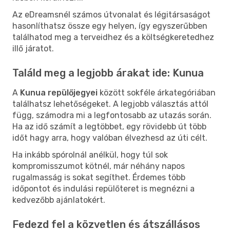
Az eDreamsnél számos útvonalat és légitársaságot
hasonlíthatsz össze egy helyen, így egyszerűbben
találhatod meg a terveidhez és a költségkeretedhez
illő járatot.
Találd meg a legjobb árakat ide: Kunua
A
Kunua repülőjegyei
között sokféle árkategóriában
találhatsz lehetőségeket. A legjobb választás attól
függ, számodra mi a legfontosabb az utazás során.
Ha az idő számít a legtöbbet, egy rövidebb út több
időt hagy arra, hogy valóban élvezhesd az úti célt.
Ha inkább spórolnál anélkül, hogy túl sok
kompromisszumot kötnél, már néhány napos
rugalmasság is sokat segíthet. Érdemes több
időpontot és indulási repülőteret is megnézni a
kedvezőbb ajánlatokért.
Fedezd fel a közvetlen és átszállásos