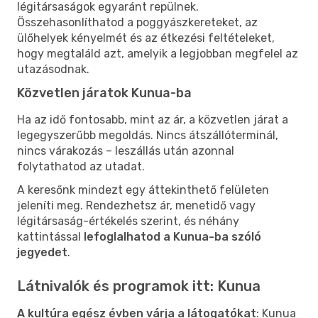
légitársaságok egyaránt repülnek.
Összehasonlíthatod a poggyászkereteket, az
ülőhelyek kényelmét és az étkezési feltételeket,
hogy megtaláld azt, amelyik a legjobban megfelel az
utazásodnak.
Közvetlen járatok Kunua-ba
Ha az idő fontosabb, mint az ár, a közvetlen járat a
legegyszerűbb megoldás. Nincs átszállóterminál,
nincs várakozás – leszállás után azonnal
folytathatod az utadat.
A keresőnk mindezt egy áttekinthető felületen
jeleníti meg. Rendezhetsz ár, menetidő vagy
légitársaság-értékelés szerint, és néhány
kattintással
lefoglalhatod a Kunua-ba szóló
jegyedet
.
Látnivalók és programok itt: Kunua
A kultúra egész évben várja a látogatókat
: Kunua