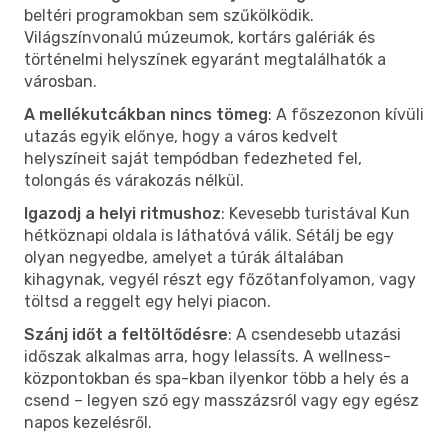
beltéri programokban sem szűkölködik.
Világszínvonalú múzeumok, kortárs galériák és
történelmi helyszínek egyaránt megtalálhatók a
városban.
A mellékutcákban nincs tömeg
: A főszezonon kívüli
utazás egyik előnye, hogy a város kedvelt
helyszíneit saját tempódban fedezheted fel,
tolongás és várakozás nélkül.
Igazodj a helyi ritmushoz
: Kevesebb turistával Kun
hétköznapi oldala is láthatóvá válik. Sétálj be egy
olyan negyedbe, amelyet a túrák általában
kihagynak, vegyél részt egy főzőtanfolyamon, vagy
töltsd a reggelt egy helyi piacon.
Szánj időt a feltöltődésre
: A csendesebb utazási
időszak alkalmas arra, hogy lelassíts. A wellness-
központokban és spa-kban ilyenkor több a hely és a
csend – legyen szó egy masszázsról vagy egy egész
napos kezelésről.