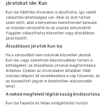
járatokat ide: Kun
Kun-ba többféle útvonalon is eljuthatsz, így valódi
választási lehetőséged van. Akár az árat tartod
szem előtt, akár a kényelmes menetrendet keresed,
az indulási városodtól és az utazási dátumoktól
függően választhatsz közvetlen vagy átszállásos
járat között.
Átszállásos járatok Kun-ba
Ha a városodból nem indulnak közvetlen járatok
Kun-ba, vagy szeretnéd alacsonyabban tartani a
költségeket, az átszállásos útvonal megfontolásra
érdemes. Ezeken az útvonalakon általában több
indulási időpont áll rendelkezésre a nap folyamán, és
az összesített jegyár is érezhetően alacsonyabb
lehet.
A neked megfelelő légitársaság kiválasztása
Kun-ba fapados és teljes szolgáltatást nyújtó