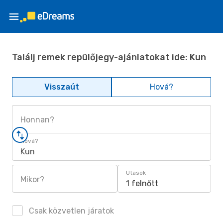
Találj remek repülőjegy-ajánlatokat ide: Kun
Visszaút
Hová?
Honnan?
Hová?
Kun
Utasok
Mikor?
1 felnőtt
Csak közvetlen járatok