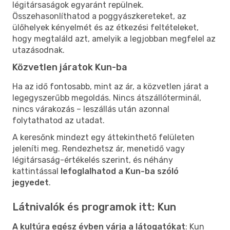
légitársaságok egyaránt repülnek.
Összehasonlíthatod a poggyászkereteket, az
ülőhelyek kényelmét és az étkezési feltételeket,
hogy megtaláld azt, amelyik a legjobban megfelel az
utazásodnak.
Közvetlen járatok Kun-ba
Ha az idő fontosabb, mint az ár, a közvetlen járat a
legegyszerűbb megoldás. Nincs átszállóterminál,
nincs várakozás – leszállás után azonnal
folytathatod az utadat.
A keresőnk mindezt egy áttekinthető felületen
jeleníti meg. Rendezhetsz ár, menetidő vagy
légitársaság-értékelés szerint, és néhány
kattintással
lefoglalhatod a Kun-ba szóló
jegyedet
.
Látnivalók és programok itt: Kun
A kultúra egész évben várja a látogatókat
: Kun