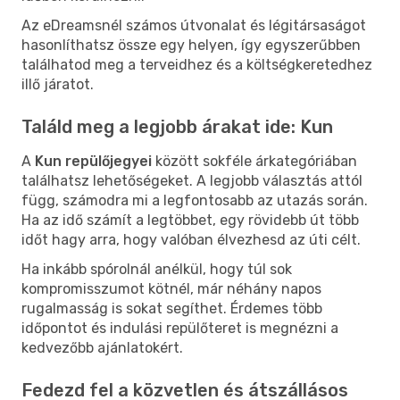
Az eDreamsnél számos útvonalat és légitársaságot
hasonlíthatsz össze egy helyen, így egyszerűbben
találhatod meg a terveidhez és a költségkeretedhez
illő járatot.
Találd meg a legjobb árakat ide: Kun
A
Kun repülőjegyei
között sokféle árkategóriában
találhatsz lehetőségeket. A legjobb választás attól
függ, számodra mi a legfontosabb az utazás során.
Ha az idő számít a legtöbbet, egy rövidebb út több
időt hagy arra, hogy valóban élvezhesd az úti célt.
Ha inkább spórolnál anélkül, hogy túl sok
kompromisszumot kötnél, már néhány napos
rugalmasság is sokat segíthet. Érdemes több
időpontot és indulási repülőteret is megnézni a
kedvezőbb ajánlatokért.
Fedezd fel a közvetlen és átszállásos