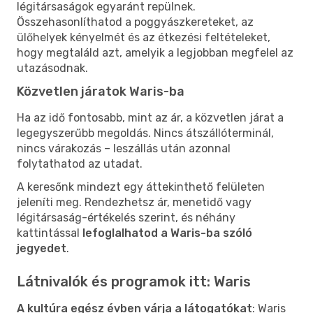
légitársaságok egyaránt repülnek.
Összehasonlíthatod a poggyászkereteket, az
ülőhelyek kényelmét és az étkezési feltételeket,
hogy megtaláld azt, amelyik a legjobban megfelel az
utazásodnak.
Közvetlen járatok Waris-ba
Ha az idő fontosabb, mint az ár, a közvetlen járat a
legegyszerűbb megoldás. Nincs átszállóterminál,
nincs várakozás – leszállás után azonnal
folytathatod az utadat.
A keresőnk mindezt egy áttekinthető felületen
jeleníti meg. Rendezhetsz ár, menetidő vagy
légitársaság-értékelés szerint, és néhány
kattintással
lefoglalhatod a Waris-ba szóló
jegyedet
.
Látnivalók és programok itt: Waris
A kultúra egész évben várja a látogatókat
: Waris