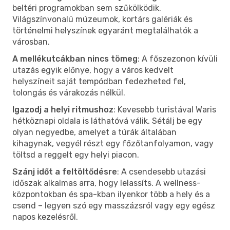
beltéri programokban sem szűkölködik.
Világszínvonalú múzeumok, kortárs galériák és
történelmi helyszínek egyaránt megtalálhatók a
városban.
A mellékutcákban nincs tömeg
: A főszezonon kívüli
utazás egyik előnye, hogy a város kedvelt
helyszíneit saját tempódban fedezheted fel,
tolongás és várakozás nélkül.
Igazodj a helyi ritmushoz
: Kevesebb turistával Waris
hétköznapi oldala is láthatóvá válik. Sétálj be egy
olyan negyedbe, amelyet a túrák általában
kihagynak, vegyél részt egy főzőtanfolyamon, vagy
töltsd a reggelt egy helyi piacon.
Szánj időt a feltöltődésre
: A csendesebb utazási
időszak alkalmas arra, hogy lelassíts. A wellness-
központokban és spa-kban ilyenkor több a hely és a
csend – legyen szó egy masszázsról vagy egy egész
napos kezelésről.