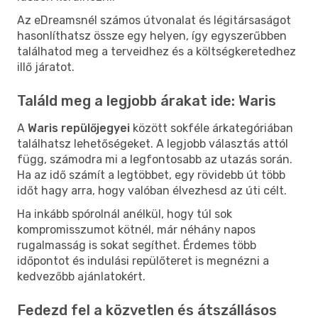
Az eDreamsnél számos útvonalat és légitársaságot
hasonlíthatsz össze egy helyen, így egyszerűbben
találhatod meg a terveidhez és a költségkeretedhez
illő járatot.
Találd meg a legjobb árakat ide: Waris
A
Waris repülőjegyei
között sokféle árkategóriában
találhatsz lehetőségeket. A legjobb választás attól
függ, számodra mi a legfontosabb az utazás során.
Ha az idő számít a legtöbbet, egy rövidebb út több
időt hagy arra, hogy valóban élvezhesd az úti célt.
Ha inkább spórolnál anélkül, hogy túl sok
kompromisszumot kötnél, már néhány napos
rugalmasság is sokat segíthet. Érdemes több
időpontot és indulási repülőteret is megnézni a
kedvezőbb ajánlatokért.
Fedezd fel a közvetlen és átszállásos