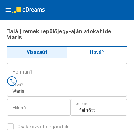
Találj remek repülőjegy-ajánlatokat ide:
Waris
Visszaút
Hová?
Honnan?
Hová?
Waris
Utasok
Mikor?
1 felnőtt
Csak közvetlen járatok