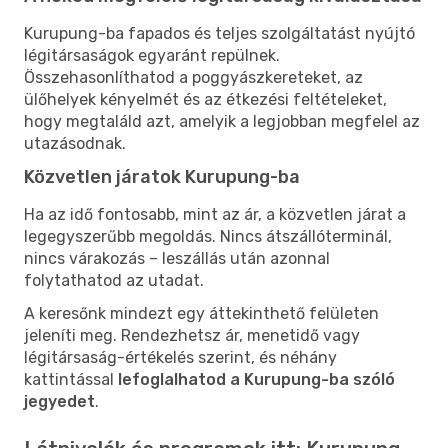
Kurupung-ba fapados és teljes szolgáltatást nyújtó
légitársaságok egyaránt repülnek.
Összehasonlíthatod a poggyászkereteket, az
ülőhelyek kényelmét és az étkezési feltételeket,
hogy megtaláld azt, amelyik a legjobban megfelel az
utazásodnak.
Közvetlen járatok Kurupung-ba
Ha az idő fontosabb, mint az ár, a közvetlen járat a
legegyszerűbb megoldás. Nincs átszállóterminál,
nincs várakozás – leszállás után azonnal
folytathatod az utadat.
A keresőnk mindezt egy áttekinthető felületen
jeleníti meg. Rendezhetsz ár, menetidő vagy
légitársaság-értékelés szerint, és néhány
kattintással
lefoglalhatod a Kurupung-ba szóló
jegyedet
.