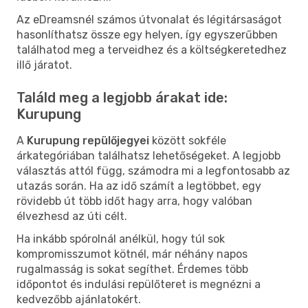
Az eDreamsnél számos útvonalat és légitársaságot
hasonlíthatsz össze egy helyen, így egyszerűbben
találhatod meg a terveidhez és a költségkeretedhez
illő járatot.
Találd meg a legjobb árakat ide:
Kurupung
A
Kurupung repülőjegyei
között sokféle
árkategóriában találhatsz lehetőségeket. A legjobb
választás attól függ, számodra mi a legfontosabb az
utazás során. Ha az idő számít a legtöbbet, egy
rövidebb út több időt hagy arra, hogy valóban
élvezhesd az úti célt.
Ha inkább spórolnál anélkül, hogy túl sok
kompromisszumot kötnél, már néhány napos
rugalmasság is sokat segíthet. Érdemes több
időpontot és indulási repülőteret is megnézni a
kedvezőbb ajánlatokért.