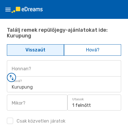
Találj remek repülőjegy-ajánlatokat ide:
Kurupung
Visszaút
Hová?
Honnan?
Hová?
Kurupung
Utasok
Mikor?
1 felnőtt
Csak közvetlen járatok