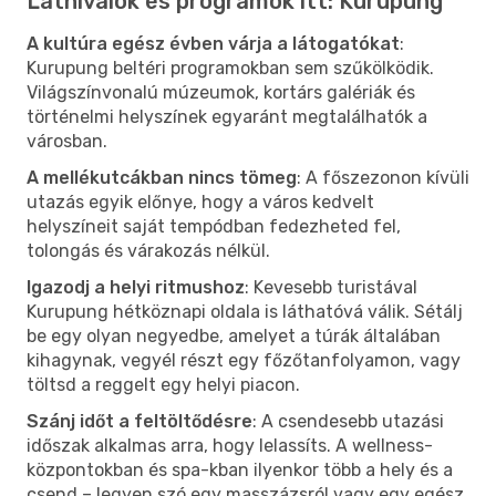
Látnivalók és programok itt: Kurupung
A kultúra egész évben várja a látogatókat
:
Kurupung beltéri programokban sem szűkölködik.
Világszínvonalú múzeumok, kortárs galériák és
történelmi helyszínek egyaránt megtalálhatók a
városban.
A mellékutcákban nincs tömeg
: A főszezonon kívüli
utazás egyik előnye, hogy a város kedvelt
helyszíneit saját tempódban fedezheted fel,
tolongás és várakozás nélkül.
Igazodj a helyi ritmushoz
: Kevesebb turistával
Kurupung hétköznapi oldala is láthatóvá válik. Sétálj
be egy olyan negyedbe, amelyet a túrák általában
kihagynak, vegyél részt egy főzőtanfolyamon, vagy
töltsd a reggelt egy helyi piacon.
Szánj időt a feltöltődésre
: A csendesebb utazási
időszak alkalmas arra, hogy lelassíts. A wellness-
központokban és spa-kban ilyenkor több a hely és a
csend – legyen szó egy masszázsról vagy egy egész