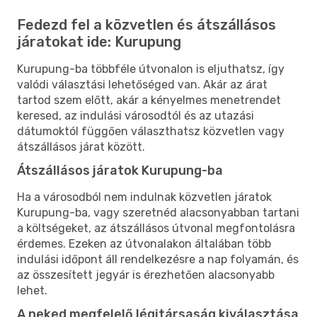
Fedezd fel a közvetlen és átszállásos
járatokat ide: Kurupung
Kurupung-ba többféle útvonalon is eljuthatsz, így
valódi választási lehetőséged van. Akár az árat
tartod szem előtt, akár a kényelmes menetrendet
keresed, az indulási városodtól és az utazási
dátumoktól függően választhatsz közvetlen vagy
átszállásos járat között.
Átszállásos járatok Kurupung-ba
Ha a városodból nem indulnak közvetlen járatok
Kurupung-ba, vagy szeretnéd alacsonyabban tartani
a költségeket, az átszállásos útvonal megfontolásra
érdemes. Ezeken az útvonalakon általában több
indulási időpont áll rendelkezésre a nap folyamán, és
az összesített jegyár is érezhetően alacsonyabb
lehet.
A neked megfelelő légitársaság kiválasztása