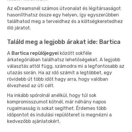
Az eDreamsnél számos útvonalat és légitársaságot
hasonlíthatsz össze egy helyen, így egyszerűbben
találhatod meg a terveidhez és a költségkeretedhez
illő járatot.
Találd meg a legjobb árakat ide: Bartica
A
Bartica repülőjegyei
között sokféle
árkategóriában találhatsz lehetőségeket. A legjobb
választás attól függ, számodra mi a legfontosabb az
utazás során. Ha az idő számít a legtöbbet, egy
rövidebb út több időt hagy arra, hogy valóban
élvezhesd az úti célt.
Ha inkább spórolnál anélkül, hogy túl sok
kompromisszumot kötnél, már néhány napos
rugalmasság is sokat segíthet. Érdemes több
időpontot és indulási repülőteret is megnézni a
kedvezőbb ajánlatokért.