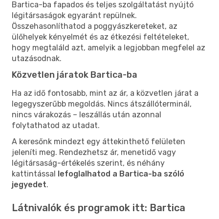
Bartica-ba fapados és teljes szolgáltatást nyújtó
légitársaságok egyaránt repülnek.
Összehasonlíthatod a poggyászkereteket, az
ülőhelyek kényelmét és az étkezési feltételeket,
hogy megtaláld azt, amelyik a legjobban megfelel az
utazásodnak.
Közvetlen járatok Bartica-ba
Ha az idő fontosabb, mint az ár, a közvetlen járat a
legegyszerűbb megoldás. Nincs átszállóterminál,
nincs várakozás – leszállás után azonnal
folytathatod az utadat.
A keresőnk mindezt egy áttekinthető felületen
jeleníti meg. Rendezhetsz ár, menetidő vagy
légitársaság-értékelés szerint, és néhány
kattintással
lefoglalhatod a Bartica-ba szóló
jegyedet
.
Látnivalók és programok itt: Bartica