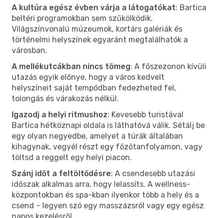
A kultúra egész évben várja a látogatókat
: Bartica
beltéri programokban sem szűkölködik.
Világszínvonalú múzeumok, kortárs galériák és
történelmi helyszínek egyaránt megtalálhatók a
városban.
A mellékutcákban nincs tömeg
: A főszezonon kívüli
utazás egyik előnye, hogy a város kedvelt
helyszíneit saját tempódban fedezheted fel,
tolongás és várakozás nélkül.
Igazodj a helyi ritmushoz
: Kevesebb turistával
Bartica hétköznapi oldala is láthatóvá válik. Sétálj be
egy olyan negyedbe, amelyet a túrák általában
kihagynak, vegyél részt egy főzőtanfolyamon, vagy
töltsd a reggelt egy helyi piacon.
Szánj időt a feltöltődésre
: A csendesebb utazási
időszak alkalmas arra, hogy lelassíts. A wellness-
központokban és spa-kban ilyenkor több a hely és a
csend – legyen szó egy masszázsról vagy egy egész
napos kezelésről.