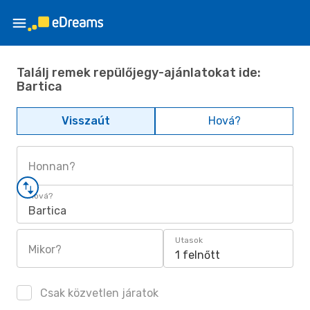
Találj remek repülőjegy-ajánlatokat ide:
Bartica
Visszaút
Hová?
Honnan?
Hová?
Bartica
Utasok
Mikor?
1 felnőtt
Csak közvetlen járatok