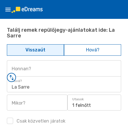
Találj remek repülőjegy-ajánlatokat ide: La
Sarre
Visszaút
Hová?
Honnan?
Hová?
La Sarre
Utasok
Mikor?
1 felnőtt
Csak közvetlen járatok