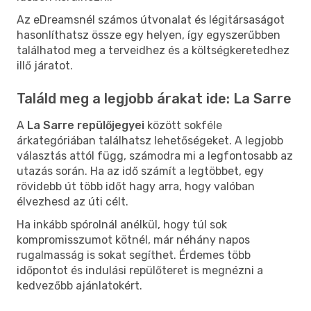
Az eDreamsnél számos útvonalat és légitársaságot
hasonlíthatsz össze egy helyen, így egyszerűbben
találhatod meg a terveidhez és a költségkeretedhez
illő járatot.
Találd meg a legjobb árakat ide: La Sarre
A
La Sarre repülőjegyei
között sokféle
árkategóriában találhatsz lehetőségeket. A legjobb
választás attól függ, számodra mi a legfontosabb az
utazás során. Ha az idő számít a legtöbbet, egy
rövidebb út több időt hagy arra, hogy valóban
élvezhesd az úti célt.
Ha inkább spórolnál anélkül, hogy túl sok
kompromisszumot kötnél, már néhány napos
rugalmasság is sokat segíthet. Érdemes több
időpontot és indulási repülőteret is megnézni a
kedvezőbb ajánlatokért.