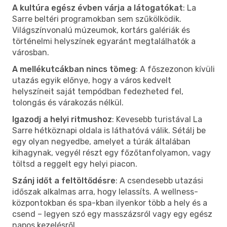
A kultúra egész évben várja a látogatókat
: La
Sarre beltéri programokban sem szűkölködik.
Világszínvonalú múzeumok, kortárs galériák és
történelmi helyszínek egyaránt megtalálhatók a
városban.
A mellékutcákban nincs tömeg
: A főszezonon kívüli
utazás egyik előnye, hogy a város kedvelt
helyszíneit saját tempódban fedezheted fel,
tolongás és várakozás nélkül.
Igazodj a helyi ritmushoz
: Kevesebb turistával La
Sarre hétköznapi oldala is láthatóvá válik. Sétálj be
egy olyan negyedbe, amelyet a túrák általában
kihagynak, vegyél részt egy főzőtanfolyamon, vagy
töltsd a reggelt egy helyi piacon.
Szánj időt a feltöltődésre
: A csendesebb utazási
időszak alkalmas arra, hogy lelassíts. A wellness-
központokban és spa-kban ilyenkor több a hely és a
csend – legyen szó egy masszázsról vagy egy egész
napos kezelésről.