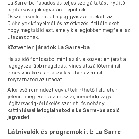
La Sarre-ba fapados és teljes szolgáltatást nyújtó
légitársaságok egyaránt repülnek.
Összehasonlíthatod a poggyászkereteket, az
ülőhelyek kényelmét és az étkezési feltételeket,
hogy megtaláld azt, amelyik a legjobban megfelel az
utazásodnak.
Közvetlen járatok La Sarre-ba
Ha az idő fontosabb, mint az ár, a közvetlen járat a
legegyszerűbb megoldás. Nincs átszállóterminál,
nincs várakozás – leszállás után azonnal
folytathatod az utadat.
A keresőnk mindezt egy áttekinthető felületen
jeleníti meg. Rendezhetsz ár, menetidő vagy
légitársaság-értékelés szerint, és néhány
kattintással
lefoglalhatod a La Sarre-ba szóló
jegyedet
.
Látnivalók és programok itt: La Sarre