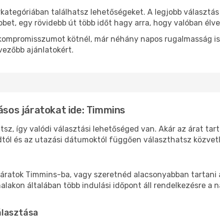
rkategóriában találhatsz lehetőségeket. A legjobb választá
bbet, egy rövidebb út több időt hagy arra, hogy valóban élve
ok kompromisszumot kötnél, már néhány napos rugalmasság is
vezőbb ajánlatokért.
ásos járatokat ide: Timmins
sz, így valódi választási lehetőséged van. Akár az árat tar
tól és az utazási dátumoktól függően választhatsz közvetle
áratok Timmins-ba, vagy szeretnéd alacsonyabban tartani a
akon általában több indulási időpont áll rendelkezésre a na
álasztása