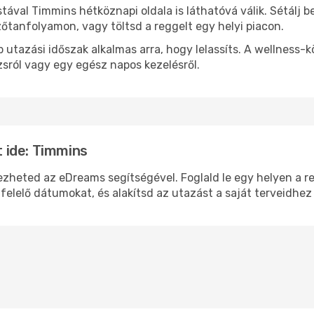
stával Timmins hétköznapi oldala is láthatóvá válik. Sétálj 
zőtanfolyamon, vagy töltsd a reggelt egy helyi piacon.
 utazási időszak alkalmas arra, hogy lelassíts. A wellness-
sról vagy egy egész napos kezelésről.
 ide: Timmins
eted az eDreams segítségével. Foglald le egy helyen a repü
felelő dátumokat, és alakítsd az utazást a saját terveidhez