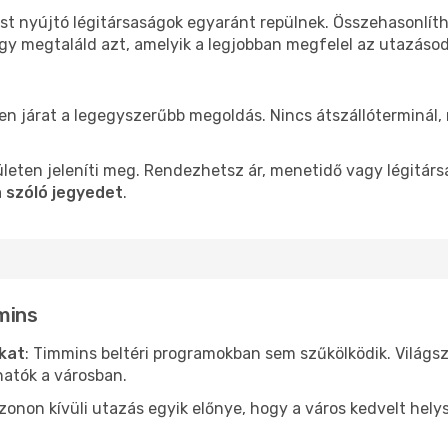
st nyújtó légitársaságok egyaránt repülnek. Összehasonlít
ogy megtaláld azt, amelyik a legjobban megfelel az utazáso
len járat a legegyszerűbb megoldás. Nincs átszállóterminál,
leten jeleníti meg. Rendezhetsz ár, menetidő vagy légitárs
 szóló jegyedet
.
mins
ókat
: Timmins beltéri programokban sem szűkölködik. Világs
hatók a városban.
ezonon kívüli utazás egyik előnye, hogy a város kedvelt hel