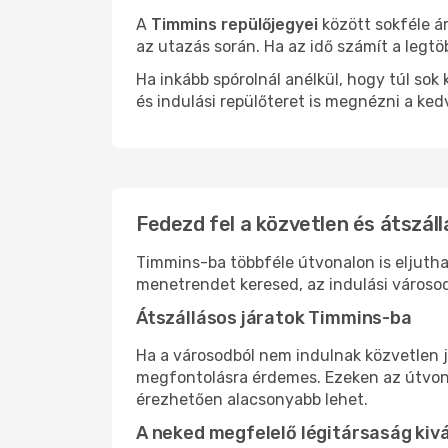
A
Timmins repülőjegyei
között sokféle á
az utazás során. Ha az idő számít a legtö
Ha inkább spórolnál anélkül, hogy túl s
és indulási repülőteret is megnézni a ked
Fedezd fel a közvetlen és átszáll
Timmins-ba többféle útvonalon is eljuthat
menetrendet keresed, az indulási városod
Átszállásos járatok Timmins-ba
Ha a városodból nem indulnak közvetlen j
megfontolásra érdemes. Ezeken az útvonal
érezhetően alacsonyabb lehet.
A neked megfelelő légitársaság kiv