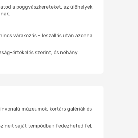
hatod a poggyászkereteket, az ülőhelyek
dnak.
 nincs várakozás – leszállás után azonnal
aság-értékelés szerint, és néhány
zínvonalú múzeumok, kortárs galériák és
yszíneit saját tempódban fedezheted fel,