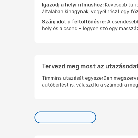
Igazodj a helyi ritmushoz
: Kevesebb turi
általában kihagynak, vegyél részt egy fő
Szánj időt a feltöltődésre
: A csendesebb
hely és a csend – legyen szó egy masszáz
Tervezd meg most az utazásodat
Timmins utazását egyszerűen megszervezh
autóbérlést is, válaszd ki a számodra meg