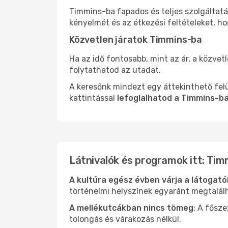
Timmins-ba fapados és teljes szolgáltatá
kényelmét és az étkezési feltételeket, h
Közvetlen járatok Timmins-ba
Ha az idő fontosabb, mint az ár, a közvet
folytathatod az utadat.
A keresőnk mindezt egy áttekinthető felü
kattintással
lefoglalhatod a Timmins-ba
Látnivalók és programok itt: Tim
A kultúra egész évben várja a látogat
történelmi helyszínek egyaránt megtalál
A mellékutcákban nincs tömeg
: A fősz
tolongás és várakozás nélkül.