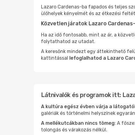
Lazaro Cardenas-ba fapados és teljes sz
ülőhelyek kényelmét és az étkezési felté
Közvetlen járatok Lazaro Cardenas
Ha az idő fontosabb, mint az ár, a közvet
folytathatod az utadat.
A keresőnk mindezt egy áttekinthető felü
kattintással
lefoglalhatod a Lazaro Ca
Látnivalók és programok itt: La
A kultúra egész évben várja a látogat
galériák és történelmi helyszínek egyará
A mellékutcákban nincs tömeg
: A fősz
tolongás és várakozás nélkül.