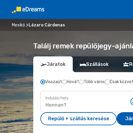
Mexikó
Lázaro Cárdenas
Találj remek repülőjegy-aján
Járatok
Szállások
R
Visszaút
Hová?
Több város
Csak közvet
Indulási hely
Repülő + szállás keresése
Já