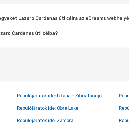
jegyeket Lazaro Cardenas úti célra az eDreams webhely
azaro Cardenas úti célba?
Repülőjáratok ide: Ixtapa - Zihuatanejo
Repü
Repülőjáratok ide: Obre Lake
Repü
Repülőjáratok ide: Zamora
Repü