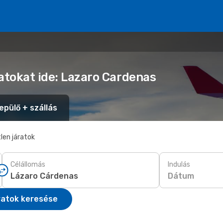
latokat ide: Lazaro Cardenas
epülő + szállás
len járatok
Célállomás
Indulás
Dátum
ratok keresése