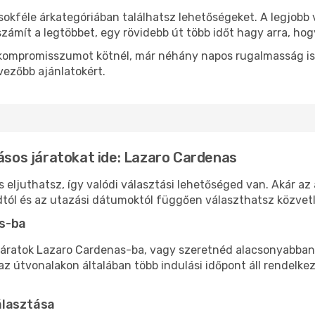
sokféle árkategóriában találhatsz lehetőségeket. A legjobb 
zámít a legtöbbet, egy rövidebb út több időt hagy arra, hog
ok kompromisszumot kötnél, már néhány napos rugalmasság is
vezőbb ajánlatokért.
lásos járatokat ide: Lazaro Cardenas
eljuthatsz, így valódi választási lehetőséged van. Akár az 
tól és az utazási dátumoktól függően választhatsz közvetle
as-ba
áratok Lazaro Cardenas-ba, vagy szeretnéd alacsonyabban t
 útvonalakon általában több indulási időpont áll rendelkez
álasztása