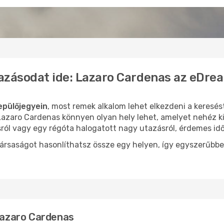
azásodat ide: Lazaro Cardenas az eDre
epülőjegyein
, most remek alkalom lehet elkezdeni a keresést
azaro Cardenas könnyen olyan hely lehet, amelyet nehéz ki
sról vagy egy régóta halogatott nagy utazásról, érdemes id
ársaságot hasonlíthatsz össze egy helyen, így egyszerűbbe
 Lazaro Cardenas