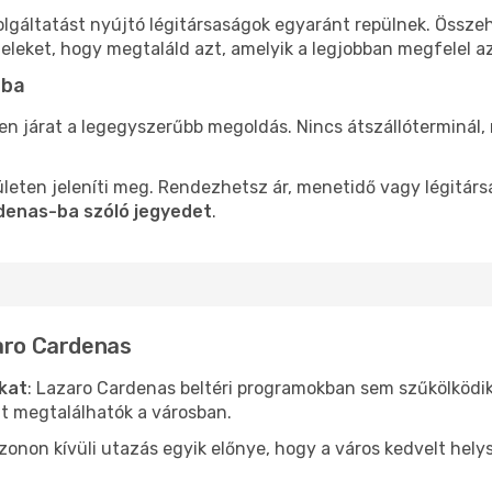
olgáltatást nyújtó légitársaságok egyaránt repülnek. Össze
teleket, hogy megtaláld azt, amelyik a legjobban megfelel 
-ba
len járat a legegyszerűbb megoldás. Nincs átszállóterminál,
leten jeleníti meg. Rendezhetsz ár, menetidő vagy légitárs
rdenas-ba szóló jegyedet
.
zaro Cardenas
ókat
: Lazaro Cardenas beltéri programokban sem szűkölködi
nt megtalálhatók a városban.
ezonon kívüli utazás egyik előnye, hogy a város kedvelt hel