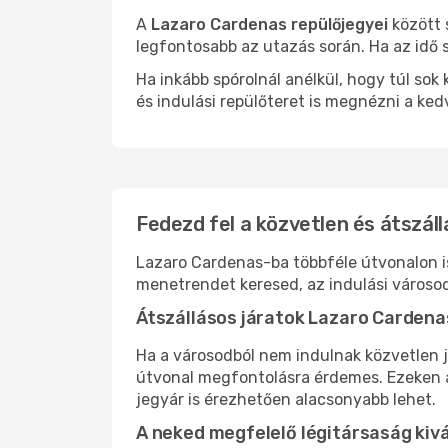
A
Lazaro Cardenas repülőjegyei
között 
legfontosabb az utazás során. Ha az idő s
Ha inkább spórolnál anélkül, hogy túl s
és indulási repülőteret is megnézni a ked
Fedezd fel a közvetlen és átszál
Lazaro Cardenas-ba többféle útvonalon is 
menetrendet keresed, az indulási városod
Átszállásos járatok Lazaro Carden
Ha a városodból nem indulnak közvetlen j
útvonal megfontolásra érdemes. Ezeken az
jegyár is érezhetően alacsonyabb lehet.
A neked megfelelő légitársaság kiv