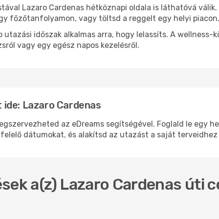
stával Lazaro Cardenas hétköznapi oldala is láthatóvá válik
egy főzőtanfolyamon, vagy töltsd a reggelt egy helyi piacon
 utazási időszak alkalmas arra, hogy lelassíts. A wellness-
sról vagy egy egész napos kezelésről.
 ide: Lazaro Cardenas
szervezheted az eDreams segítségével. Foglald le egy helye
felelő dátumokat, és alakítsd az utazást a saját terveidhez
sek a(z) Lazaro Cardenas úti cé