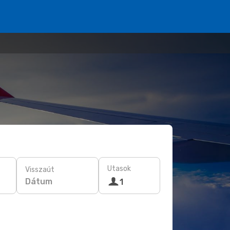
Utasok
Visszaút
Dátum
1