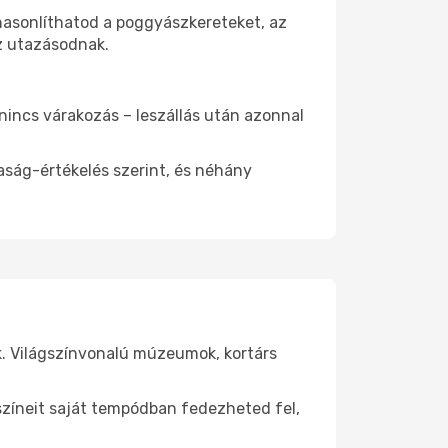
hasonlíthatod a poggyászkereteket, az
az utazásodnak.
 nincs várakozás – leszállás után azonnal
aság-értékelés szerint, és néhány
k. Világszínvonalú múzeumok, kortárs
yszíneit saját tempódban fedezheted fel,