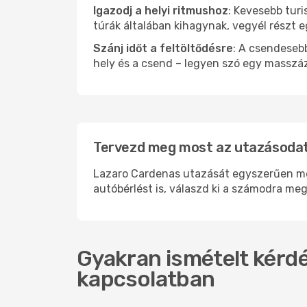
Igazodj a helyi ritmushoz
: Kevesebb turi
túrák általában kihagynak, vegyél részt 
Szánj időt a feltöltődésre
: A csendesebb
hely és a csend – legyen szó egy masszáz
Tervezd meg most az utazásodat
Lazaro Cardenas utazását egyszerűen meg
autóbérlést is, válaszd ki a számodra meg
Gyakran ismételt kérdé
kapcsolatban