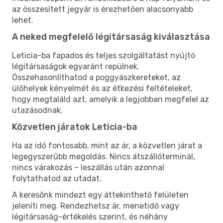
az összesített jegyár is érezhetően alacsonyabb
lehet.
A neked megfelelő légitársaság kiválasztása
Leticia-ba fapados és teljes szolgáltatást nyújtó
légitársaságok egyaránt repülnek.
Összehasonlíthatod a poggyászkereteket, az
ülőhelyek kényelmét és az étkezési feltételeket,
hogy megtaláld azt, amelyik a legjobban megfelel az
utazásodnak.
Közvetlen járatok Leticia-ba
Ha az idő fontosabb, mint az ár, a közvetlen járat a
legegyszerűbb megoldás. Nincs átszállóterminál,
nincs várakozás – leszállás után azonnal
folytathatod az utadat.
A keresőnk mindezt egy áttekinthető felületen
jeleníti meg. Rendezhetsz ár, menetidő vagy
légitársaság-értékelés szerint, és néhány