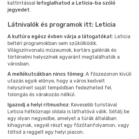
kattintással
lefoglalhatod a Leticia-ba szóló
jegyedet
.
Látnivalók és programok itt: Leticia
A kultúra egész évben várja a látogatókat
: Leticia
beltéri programokban sem szűkölködik.
Világszínvonalú múzeumok, kortárs galériák és
történelmi helyszínek egyaránt megtalálhatók a
városban.
A mellékutcákban nincs tömeg
: A főszezonon kívüli
utazás egyik előnye, hogy a város kedvelt
helyszíneit saját tempódban fedezheted fel,
tolongás és várakozás nélkül.
Igazodj a helyi ritmushoz
: Kevesebb turistával
Leticia hétköznapi oldala is láthatóvá válik. Sétálj be
egy olyan negyedbe, amelyet a túrák általában
kihagynak, vegyél részt egy főzőtanfolyamon, vagy
töltsd a reggelt egy helyi piacon.