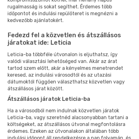
rugalmasság is sokat segíthet. Érdemes több
időpontot és indulási repülőteret is megnézni a
kedvezőbb ajánlatokért.
Fedezd fel a közvetlen és átszállásos
járatokat ide: Leticia
Leticia-ba többféle útvonalon is eljuthatsz, így
valódi választási lehetőséged van. Akár az árat
tartod szem előtt, akár a kényelmes menetrendet
keresed, az indulási városodtól és az utazási
dátumoktól függően választhatsz közvetlen vagy
átszállásos járat között.
Átszállásos járatok Leticia-ba
Ha a városodból nem indulnak közvetlen járatok
Leticia-ba, vagy szeretnéd alacsonyabban tartani a
költségeket, az átszállásos útvonal megfontolásra
érdemes. Ezeken az útvonalakon általában több
indulási időpont áll rendelkezésre a nap folyamán, és