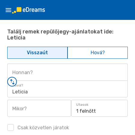
Találj remek repülőjegy-ajánlatokat ide:
Leticia
Visszaút
Hová?
Honnan?
Hová?
Leticia
Utasok
Mikor?
1 felnőtt
Csak közvetlen járatok