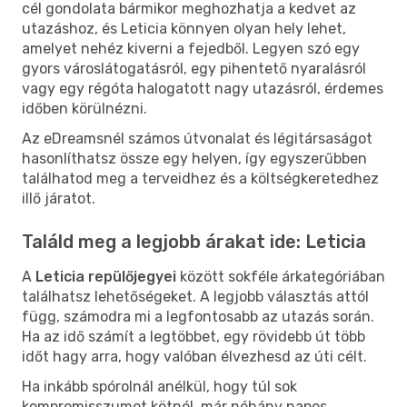
cél gondolata bármikor meghozhatja a kedvet az
utazáshoz, és Leticia könnyen olyan hely lehet,
amelyet nehéz kiverni a fejedből. Legyen szó egy
gyors városlátogatásról, egy pihentető nyaralásról
vagy egy régóta halogatott nagy utazásról, érdemes
időben körülnézni.
Az eDreamsnél számos útvonalat és légitársaságot
hasonlíthatsz össze egy helyen, így egyszerűbben
találhatod meg a terveidhez és a költségkeretedhez
illő járatot.
Találd meg a legjobb árakat ide: Leticia
A
Leticia repülőjegyei
között sokféle árkategóriában
találhatsz lehetőségeket. A legjobb választás attól
függ, számodra mi a legfontosabb az utazás során.
Ha az idő számít a legtöbbet, egy rövidebb út több
időt hagy arra, hogy valóban élvezhesd az úti célt.
Ha inkább spórolnál anélkül, hogy túl sok
kompromisszumot kötnél, már néhány napos