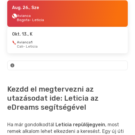
Aug. 26., Sze
Aug. 26., Sze
- Aug. 28., P
Avianca
Avianca
Bogota
Bogota
- Leticia
- Leticia
Avianca
Leticia
- Bogota
Okt. 13., K
Avianca
1
Cali
- Leticia
Kezdd el megtervezni az
utazásodat ide: Leticia az
eDreams segítségével
Ha már gondolkodtál
Leticia repülőjegyein
, most
remek alkalom lehet elkezdeni a keresést. Egy új úti