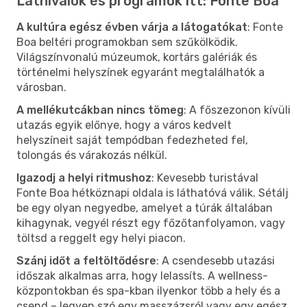
Látnivalók és programok itt: Fonte Boa
A kultúra egész évben várja a látogatókat
: Fonte
Boa beltéri programokban sem szűkölködik.
Világszínvonalú múzeumok, kortárs galériák és
történelmi helyszínek egyaránt megtalálhatók a
városban.
A mellékutcákban nincs tömeg
: A főszezonon kívüli
utazás egyik előnye, hogy a város kedvelt
helyszíneit saját tempódban fedezheted fel,
tolongás és várakozás nélkül.
Igazodj a helyi ritmushoz
: Kevesebb turistával
Fonte Boa hétköznapi oldala is láthatóvá válik. Sétálj
be egy olyan negyedbe, amelyet a túrák általában
kihagynak, vegyél részt egy főzőtanfolyamon, vagy
töltsd a reggelt egy helyi piacon.
Szánj időt a feltöltődésre
: A csendesebb utazási
időszak alkalmas arra, hogy lelassíts. A wellness-
központokban és spa-kban ilyenkor több a hely és a
csend – legyen szó egy masszázsról vagy egy egész