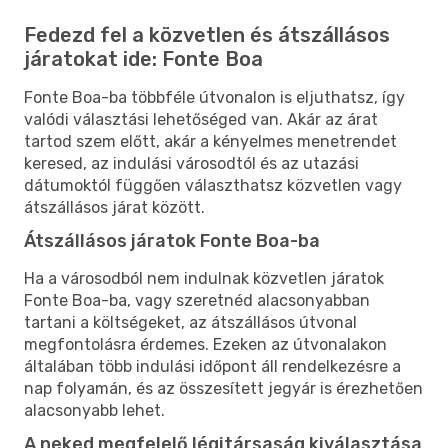
Fedezd fel a közvetlen és átszállásos
járatokat ide: Fonte Boa
Fonte Boa-ba többféle útvonalon is eljuthatsz, így
valódi választási lehetőséged van. Akár az árat
tartod szem előtt, akár a kényelmes menetrendet
keresed, az indulási városodtól és az utazási
dátumoktól függően választhatsz közvetlen vagy
átszállásos járat között.
Átszállásos járatok Fonte Boa-ba
Ha a városodból nem indulnak közvetlen járatok
Fonte Boa-ba, vagy szeretnéd alacsonyabban
tartani a költségeket, az átszállásos útvonal
megfontolásra érdemes. Ezeken az útvonalakon
általában több indulási időpont áll rendelkezésre a
nap folyamán, és az összesített jegyár is érezhetően
alacsonyabb lehet.
A neked megfelelő légitársaság kiválasztása