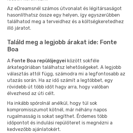
Az eDreamsnél számos útvonalat és légitársaságot
hasonlíthatsz össze egy helyen, így egyszerűbben
találhatod meg a terveidhez és a költségkeretedhez
illő járatot.
Találd meg a legjobb árakat ide: Fonte
Boa
A
Fonte Boa repülőjegyei
között sokféle
árkategóriában találhatsz lehetőségeket. A legjobb
választás attól függ, számodra mi a legfontosabb az
utazás során. Ha az idő számít a legtöbbet, egy
rövidebb út több időt hagy arra, hogy valóban
élvezhesd az úti célt.
Ha inkább spórolnál anélkül, hogy túl sok
kompromisszumot kötnél, már néhány napos
rugalmasság is sokat segíthet. Érdemes több
időpontot és indulási repülőteret is megnézni a
kedvezőbb ajánlatokért.