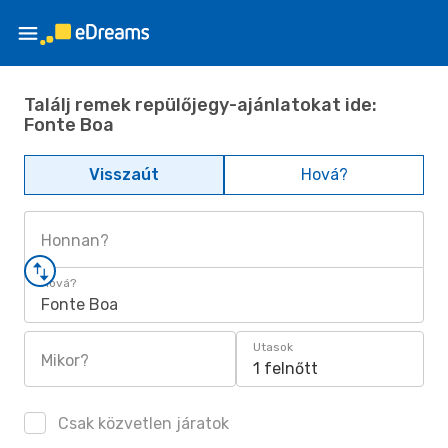
Találj remek repülőjegy-ajánlatokat ide:
Fonte Boa
Visszaút
Hová?
Honnan?
Hová?
Fonte Boa
Utasok
Mikor?
1 felnőtt
Csak közvetlen járatok