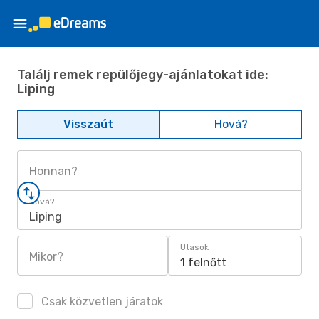
Találj remek repülőjegy-ajánlatokat ide:
Liping
Visszaút
Hová?
Honnan?
Hová?
Liping
Utasok
Mikor?
1 felnőtt
Csak közvetlen járatok