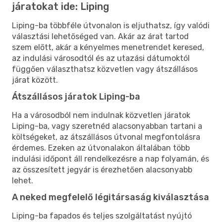
járatokat ide: Liping
Liping-ba többféle útvonalon is eljuthatsz, így valódi
választási lehetőséged van. Akár az árat tartod
szem előtt, akár a kényelmes menetrendet keresed,
az indulási városodtól és az utazási dátumoktól
függően választhatsz közvetlen vagy átszállásos
járat között.
Átszállásos járatok Liping-ba
Ha a városodból nem indulnak közvetlen járatok
Liping-ba, vagy szeretnéd alacsonyabban tartani a
költségeket, az átszállásos útvonal megfontolásra
érdemes. Ezeken az útvonalakon általában több
indulási időpont áll rendelkezésre a nap folyamán, és
az összesített jegyár is érezhetően alacsonyabb
lehet.
A neked megfelelő légitársaság kiválasztása
Liping-ba fapados és teljes szolgáltatást nyújtó