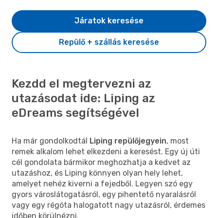
Járatok keresése
Repülő + szállás keresése
Kezdd el megtervezni az
utazásodat ide: Liping az
eDreams segítségével
Ha már gondolkodtál
Liping repülőjegyein
, most
remek alkalom lehet elkezdeni a keresést. Egy új úti
cél gondolata bármikor meghozhatja a kedvet az
utazáshoz, és Liping könnyen olyan hely lehet,
amelyet nehéz kiverni a fejedből. Legyen szó egy
gyors városlátogatásról, egy pihentető nyaralásról
vagy egy régóta halogatott nagy utazásról, érdemes
időben körülnézni.