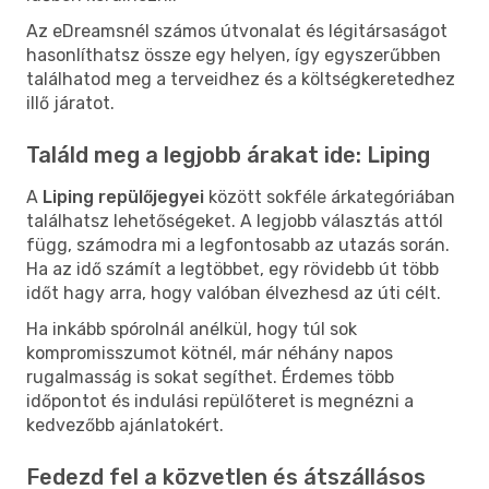
Az eDreamsnél számos útvonalat és légitársaságot
hasonlíthatsz össze egy helyen, így egyszerűbben
találhatod meg a terveidhez és a költségkeretedhez
illő járatot.
Találd meg a legjobb árakat ide: Liping
A
Liping repülőjegyei
között sokféle árkategóriában
találhatsz lehetőségeket. A legjobb választás attól
függ, számodra mi a legfontosabb az utazás során.
Ha az idő számít a legtöbbet, egy rövidebb út több
időt hagy arra, hogy valóban élvezhesd az úti célt.
Ha inkább spórolnál anélkül, hogy túl sok
kompromisszumot kötnél, már néhány napos
rugalmasság is sokat segíthet. Érdemes több
időpontot és indulási repülőteret is megnézni a
kedvezőbb ajánlatokért.
Fedezd fel a közvetlen és átszállásos