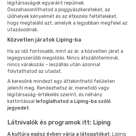
légitársaságok egyaránt repülnek.
Összehasonlíthatod a poggyászkereteket, az
ülőhelyek kényelmét és az étkezési feltételeket,
hogy megtaláld azt, amelyik a legjobban megfelel az
utazásodnak.
Közvetlen járatok Liping-ba
Ha az idő fontosabb, mint az ár, a közvetlen járat a
legegyszerűbb megoldás. Nincs átszállóterminál,
nincs várakozás – leszállás után azonnal
folytathatod az utadat.
A keresőnk mindezt egy áttekinthető felületen
jeleníti meg. Rendezhetsz ár, menetidő vagy
légitársaság-értékelés szerint, és néhány
kattintással
lefoglalhatod a Liping-ba szóló
jegyedet
.
Látnivalók és programok itt: Liping
A kultúra egész évben várja a látogatókat
: Liping