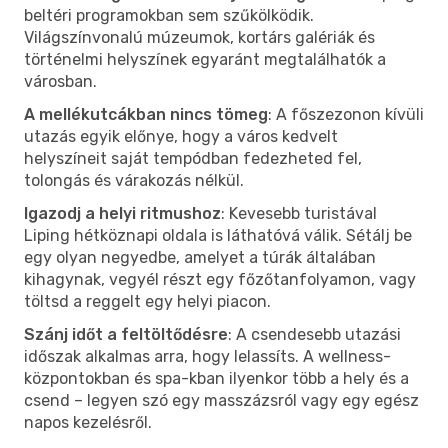
beltéri programokban sem szűkölködik.
Világszínvonalú múzeumok, kortárs galériák és
történelmi helyszínek egyaránt megtalálhatók a
városban.
A mellékutcákban nincs tömeg
: A főszezonon kívüli
utazás egyik előnye, hogy a város kedvelt
helyszíneit saját tempódban fedezheted fel,
tolongás és várakozás nélkül.
Igazodj a helyi ritmushoz
: Kevesebb turistával
Liping hétköznapi oldala is láthatóvá válik. Sétálj be
egy olyan negyedbe, amelyet a túrák általában
kihagynak, vegyél részt egy főzőtanfolyamon, vagy
töltsd a reggelt egy helyi piacon.
Szánj időt a feltöltődésre
: A csendesebb utazási
időszak alkalmas arra, hogy lelassíts. A wellness-
központokban és spa-kban ilyenkor több a hely és a
csend – legyen szó egy masszázsról vagy egy egész
napos kezelésről.