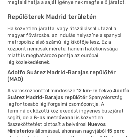
megtalálhatja a saját igényeinek megfelelő járatot.
Repülőterek Madrid területén
Ha közvetlen járattal vagy átszállással utazol a
magyar fővárosba, az indulás helyszíne a spanyol
metropolisz első számú légikikötője lesz. Ez a
központ nemcsak mérete, hanem hatékonysága
miatt is meghatározó pontja az európai
légiközlekedésnek.
Adolfo Suárez Madrid-Barajas repülőtér
(MAD)
A városközponttól mindössze
12 km-re
fekvő
Adolfo
Suárez Madrid-Barajas repülőtér
Spanyolország
legfontosabb légiforgalmi csomópontja. A
terminálok közötti közlekedést ingyenes buszjárat
segíti, de a
8-as metróvonal
is közvetlen
összeköttetést biztosít a belvárosi
Nuevos
Ministerios
állomással, ahonnan nagyjából
15 perc