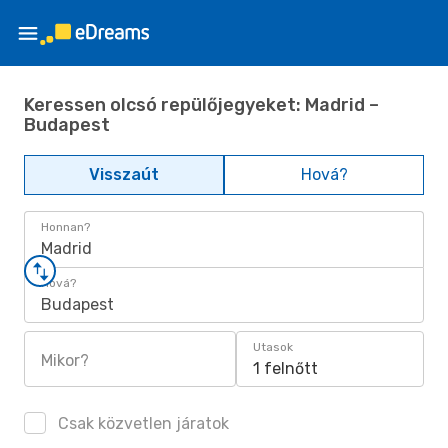
Keressen olcsó repülőjegyeket: Madrid –
Budapest
Visszaút
Hová?
Honnan?
Madrid
Hová?
Budapest
Utasok
Mikor?
1 felnőtt
Csak közvetlen járatok