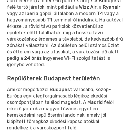
alatt elérhető a check-in pultok szintje. A
Budapest
felé tartó járatok, mint például a
Wizz Air
, a
Ryanair
vagy az
Iberia
gépei, általában a modern
T4
vagy a
hagyományosabb
T1
terminálról indulnak. Ha autóval
érkezel, a rövid távú parkolók közvetlenül az
épületek előtt találhatók, míg a hosszú távú
várakozáshoz érdemes a távolabbi, de kedvezőbb árú
zónákat választani. Az épületen belül számos üzlet
és étterem várja az utasokat, a várakozási idő alatt
pedig a
24 órás
ingyenes Wi-Fi szolgáltatást is
igénybe veheted.
Repülőterek Budapest területén
Amikor megérkezel
Budapest
városába, Közép-
Európa egyik legforgalmasabb légiközlekedési
csomópontjában találod magadat. A
Madrid
felől
érkező járatok a magyar főváros egyetlen
kereskedelmi repülőterén landolnak, amely jól
kiépített tömegközlekedési kapcsolatokkal
rendelkezik a városközpont felé.