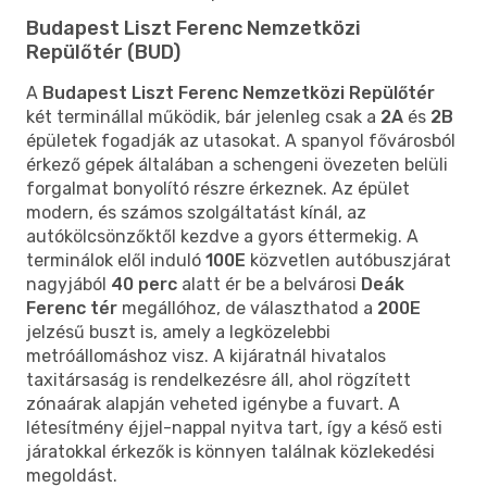
Budapest Liszt Ferenc Nemzetközi
Repülőtér (BUD)
A
Budapest Liszt Ferenc Nemzetközi Repülőtér
két terminállal működik, bár jelenleg csak a
2A
és
2B
épületek fogadják az utasokat. A spanyol fővárosból
érkező gépek általában a schengeni övezeten belüli
forgalmat bonyolító részre érkeznek. Az épület
modern, és számos szolgáltatást kínál, az
autókölcsönzőktől kezdve a gyors éttermekig. A
terminálok elől induló
100E
közvetlen autóbuszjárat
nagyjából
40 perc
alatt ér be a belvárosi
Deák
Ferenc tér
megállóhoz, de választhatod a
200E
jelzésű buszt is, amely a legközelebbi
metróállomáshoz visz. A kijáratnál hivatalos
taxitársaság is rendelkezésre áll, ahol rögzített
zónaárak alapján veheted igénybe a fuvart. A
létesítmény éjjel-nappal nyitva tart, így a késő esti
járatokkal érkezők is könnyen találnak közlekedési
megoldást.