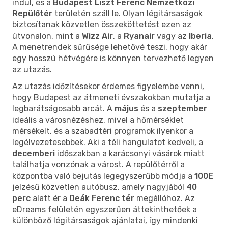
indul, és a
Budapest Liszt Ferenc Nemzetközi
Repülőtér
területén száll le. Olyan légitársaságok
biztosítanak közvetlen összeköttetést ezen az
útvonalon, mint a
Wizz Air
, a
Ryanair
vagy az
Iberia
.
A menetrendek sűrűsége lehetővé teszi, hogy akár
egy hosszú hétvégére is könnyen tervezhető legyen
az utazás.
Az utazás időzítésekor érdemes figyelembe venni,
hogy Budapest az átmeneti évszakokban mutatja a
legbarátságosabb arcát. A
május
és a
szeptember
ideális a városnézéshez, mivel a hőmérséklet
mérsékelt, és a szabadtéri programok ilyenkor a
legélvezetesebbek. Aki a téli hangulatot kedveli, a
decemberi
időszakban a karácsonyi vásárok miatt
találhatja vonzónak a várost. A repülőtérről a
központba való bejutás legegyszerűbb módja a
100E
jelzésű közvetlen autóbusz, amely nagyjából
40
perc
alatt ér a
Deák Ferenc tér
megállóhoz. Az
eDreams felületén egyszerűen áttekinthetőek a
különböző légitársaságok ajánlatai, így mindenki