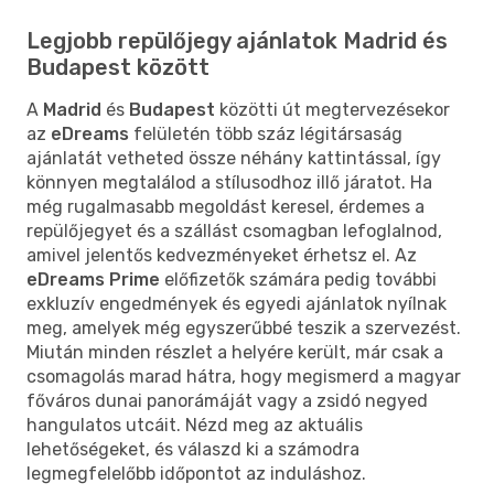
Legjobb repülőjegy ajánlatok Madrid és
Budapest között
A
Madrid
és
Budapest
közötti út megtervezésekor
az
eDreams
felületén több száz légitársaság
ajánlatát vetheted össze néhány kattintással, így
könnyen megtalálod a stílusodhoz illő járatot. Ha
még rugalmasabb megoldást keresel, érdemes a
repülőjegyet és a szállást csomagban lefoglalnod,
amivel jelentős kedvezményeket érhetsz el. Az
eDreams Prime
előfizetők számára pedig további
exkluzív engedmények és egyedi ajánlatok nyílnak
meg, amelyek még egyszerűbbé teszik a szervezést.
Miután minden részlet a helyére került, már csak a
csomagolás marad hátra, hogy megismerd a magyar
főváros dunai panorámáját vagy a zsidó negyed
hangulatos utcáit. Nézd meg az aktuális
lehetőségeket, és válaszd ki a számodra
legmegfelelőbb időpontot az induláshoz.