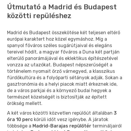
Útmutató a Madrid és Budapest
közötti repüléshez
Madrid és Budapest összekötése két teljesen eltérő
európai karaktert hoz közel egymáshoz. Míg a
spanyol főváros széles sugárútjaival és elegáns
tereivel hódít, a magyar főváros a Duna két partján
elterülő panorámájával és eklektikus építészetével
vonzza az utazókat. Budapest népszerűségét a
történelem nyomait őrző várnegyed, a klasszikus
fürdőkultúra és a folyóparti sétányok adják. Sokan a
gasztronómia és a helyi piacok miatt érkeznek ide,
de a város parkjai és a környező budai hegyek a
természet közelségét is biztosítják az épített
örökség mellett.
A két város közötti közvetlen repülőút általában
3
óra 10 perc
körüli időt vesz igénybe. A járatok
többsége a
Madrid-Barajas repülőtér
termináljairól