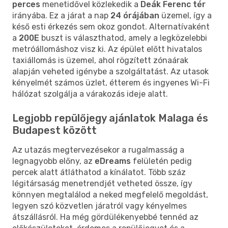
perces
menetidővel közlekedik a
Deák Ferenc tér
irányába. Ez a járat a nap
24 órájában
üzemel, így a
késő esti érkezés sem okoz gondot. Alternatívaként
a
200E
buszt is választhatod, amely a legközelebbi
metróállomáshoz visz ki. Az épület előtt hivatalos
taxiállomás is üzemel, ahol rögzített zónaárak
alapján veheted igénybe a szolgáltatást. Az utasok
kényelmét számos üzlet, étterem és ingyenes Wi-Fi
hálózat szolgálja a várakozás ideje alatt.
Legjobb repülőjegy ajánlatok Malaga és
Budapest között
Az utazás megtervezésekor a rugalmasság a
legnagyobb előny, az
eDreams
felületén pedig
percek alatt átláthatod a kínálatot. Több száz
légitársaság menetrendjét vetheted össze, így
könnyen megtalálod a neked megfelelő megoldást,
legyen szó közvetlen járatról vagy kényelmes
átszállásról. Ha még gördülékenyebbé tennéd az