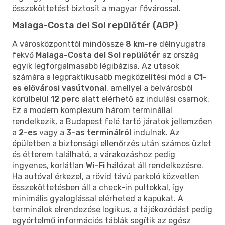
összeköttetést biztosít a magyar fővárossal.
Malaga-Costa del Sol repülőtér (AGP)
A városközponttól mindössze
8 km-re
délnyugatra
fekvő
Malaga-Costa del Sol repülőtér
az ország
egyik legforgalmasabb légibázisa. Az utasok
számára a legpraktikusabb megközelítési mód a
C1-
es elővárosi vasútvonal
, amellyel a belvárosból
körülbelül
12 perc
alatt elérhető az indulási csarnok.
Ez a modern komplexum három terminállal
rendelkezik, a Budapest felé tartó járatok jellemzően
a
2-es
vagy a
3-as terminálról
indulnak. Az
épületben a biztonsági ellenőrzés után számos üzlet
és étterem található, a várakozáshoz pedig
ingyenes, korlátlan
Wi-Fi
hálózat áll rendelkezésre.
Ha autóval érkezel, a rövid távú parkoló közvetlen
összeköttetésben áll a check-in pultokkal, így
minimális gyaloglással elérheted a kapukat. A
terminálok elrendezése logikus, a tájékozódást pedig
egyértelmű információs táblák segítik az egész