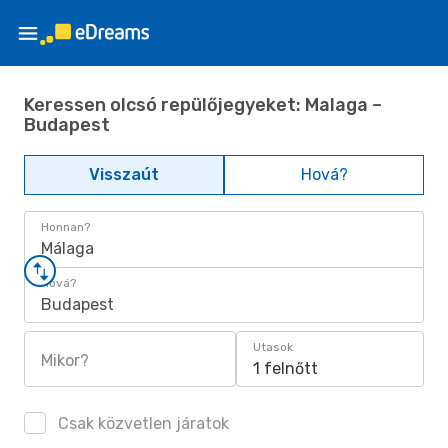
Keressen olcsó repülőjegyeket: Malaga –
Budapest
Visszaút
Hová?
Honnan?
Málaga
Hová?
Budapest
Utasok
Mikor?
1 felnőtt
Csak közvetlen járatok