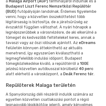
a
Malaga Airport (AGP)
termináljáról indulnak és a
Budapest Liszt Ferenc Nemzetközi Repülőtér
(BUD)
futópályáján landolnak. Érdemes figyelembe
venni, hogy a közvetlen összeköttetést több
légitársaság is biztosítja, de a járatsűrűség az
évszaktól függően változhat. A nyári hónapok a
legnépszerűbbek a városnézésre, de aki elkerülné a
tömeget és kedvezőbb feltételeket keres, annak a
tavaszi vagy az őszi időszak ajánlott. Az
eDreams
felületén könnyen áttekinthető az aktuális
menetrend, így egyszerűen kiválasztható a
legmegfelelőbb indulási időpont. Budapest
tömegközlekedése kiváló, a repülőtérről a
100E
jelzésű közvetlen autóbusszal körülbelül
40 perc
alatt elérhető a városközpont, a
Deák Ferenc tér
.
Repülőterek Malaga területén
A Spanyolország déli részéről indulók számára az
egyetlen közvetlen csatlakozási pontot a régió
legnagyobb légikikötője jelenti, amely kényelmes