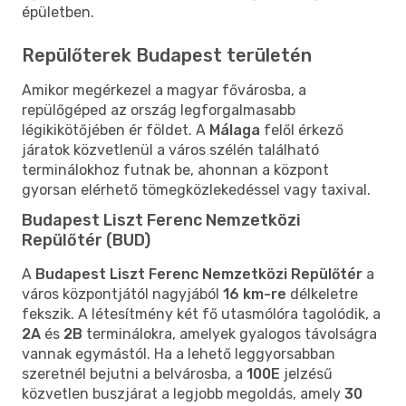
épületben.
Repülőterek Budapest területén
Amikor megérkezel a magyar fővárosba, a
repülőgéped az ország legforgalmasabb
légikikötőjében ér földet. A
Málaga
felől érkező
járatok közvetlenül a város szélén található
terminálokhoz futnak be, ahonnan a központ
gyorsan elérhető tömegközlekedéssel vagy taxival.
Budapest Liszt Ferenc Nemzetközi
Repülőtér (BUD)
A
Budapest Liszt Ferenc Nemzetközi Repülőtér
a
város központjától nagyjából
16 km-re
délkeletre
fekszik. A létesítmény két fő utasmólóra tagolódik, a
2A
és
2B
terminálokra, amelyek gyalogos távolságra
vannak egymástól. Ha a lehető leggyorsabban
szeretnél bejutni a belvárosba, a
100E
jelzésű
közvetlen buszjárat a legjobb megoldás, amely
30