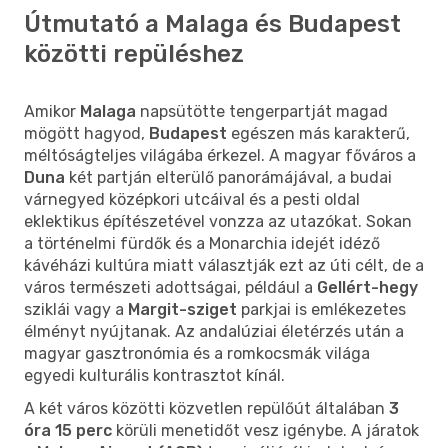
Útmutató a Malaga és Budapest
közötti repüléshez
Amikor
Malaga
napsütötte tengerpartját magad
mögött hagyod,
Budapest
egészen más karakterű,
méltóságteljes világába érkezel. A magyar főváros a
Duna
két partján elterülő panorámájával, a budai
várnegyed középkori utcáival és a pesti oldal
eklektikus építészetével vonzza az utazókat. Sokan
a történelmi fürdők és a Monarchia idejét idéző
kávéházi kultúra miatt választják ezt az úti célt, de a
város természeti adottságai, például a
Gellért-hegy
sziklái vagy a
Margit-sziget
parkjai is emlékezetes
élményt nyújtanak. Az andalúziai életérzés után a
magyar gasztronómia és a romkocsmák világa
egyedi kulturális kontrasztot kínál.
A két város közötti közvetlen repülőút általában
3
óra 15 perc
körüli menetidőt vesz igénybe. A járatok