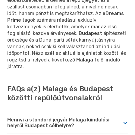
előkészületeket, érdemes a repülőjegyet és a
szállást csomagban lefoglalnod, amivel nemcsak
időt, hanem pénzt is megtakaríthatsz. Az
eDreams
Prime
tagok számára ráadásul exkluzív
kedvezmények is elérhetők, amelyek már az első
foglalástól kezdve érvényesek.
Budapest
építészeti
öröksége és a Duna-parti séták karnyújtásnyira
vannak, neked csak ki kell választanod az indulási
időpontot. Nézz szét az aktuális ajánlatok között, és
rögzítsd a helyed a következő
Malaga
felől induló
járatra.
FAQs a(z) Malaga és Budapest
közötti repülőútvonalakról
Mennyi a standard jegyár Malaga kiindulási
helyről Budapest célhelyre?