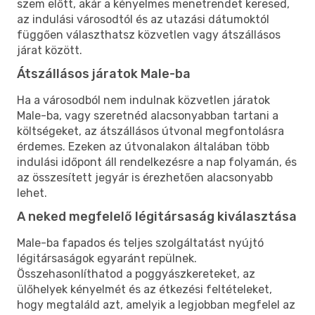
szem előtt, akár a kényelmes menetrendet keresed,
az indulási városodtól és az utazási dátumoktól
függően választhatsz közvetlen vagy átszállásos
járat között.
Átszállásos járatok Male-ba
Ha a városodból nem indulnak közvetlen járatok
Male-ba, vagy szeretnéd alacsonyabban tartani a
költségeket, az átszállásos útvonal megfontolásra
érdemes. Ezeken az útvonalakon általában több
indulási időpont áll rendelkezésre a nap folyamán, és
az összesített jegyár is érezhetően alacsonyabb
lehet.
A neked megfelelő légitársaság kiválasztása
Male-ba fapados és teljes szolgáltatást nyújtó
légitársaságok egyaránt repülnek.
Összehasonlíthatod a poggyászkereteket, az
ülőhelyek kényelmét és az étkezési feltételeket,
hogy megtaláld azt, amelyik a legjobban megfelel az