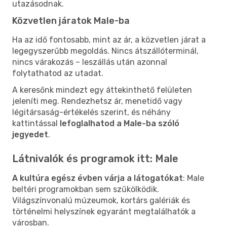
utazásodnak.
Közvetlen járatok Male-ba
Ha az idő fontosabb, mint az ár, a közvetlen járat a
legegyszerűbb megoldás. Nincs átszállóterminál,
nincs várakozás – leszállás után azonnal
folytathatod az utadat.
A keresőnk mindezt egy áttekinthető felületen
jeleníti meg. Rendezhetsz ár, menetidő vagy
légitársaság-értékelés szerint, és néhány
kattintással
lefoglalhatod a Male-ba szóló
jegyedet
.
Látnivalók és programok itt: Male
A kultúra egész évben várja a látogatókat
: Male
beltéri programokban sem szűkölködik.
Világszínvonalú múzeumok, kortárs galériák és
történelmi helyszínek egyaránt megtalálhatók a
városban.