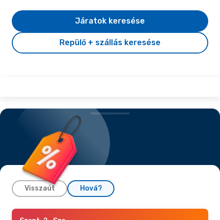
Járatok keresése
Repülő + szállás keresése
Visszaút
Hová?