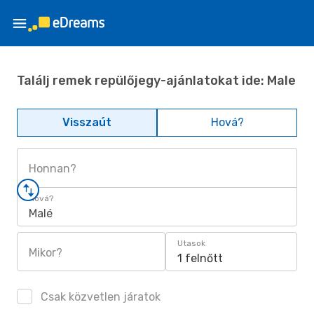
Találj remek repülőjegy-ajánlatokat ide: Male
Visszaút
Hová?
Honnan?
Hová?
Malé
Utasok
Mikor?
1 felnőtt
Csak közvetlen járatok