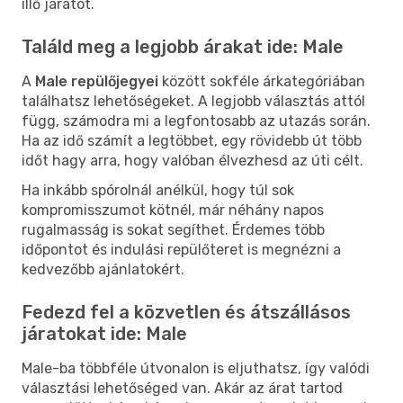
illő járatot.
Találd meg a legjobb árakat ide: Male
A
Male repülőjegyei
között sokféle árkategóriában
találhatsz lehetőségeket. A legjobb választás attól
függ, számodra mi a legfontosabb az utazás során.
Ha az idő számít a legtöbbet, egy rövidebb út több
időt hagy arra, hogy valóban élvezhesd az úti célt.
Ha inkább spórolnál anélkül, hogy túl sok
kompromisszumot kötnél, már néhány napos
rugalmasság is sokat segíthet. Érdemes több
időpontot és indulási repülőteret is megnézni a
kedvezőbb ajánlatokért.
Fedezd fel a közvetlen és átszállásos
járatokat ide: Male
Male-ba többféle útvonalon is eljuthatsz, így valódi
választási lehetőséged van. Akár az árat tartod