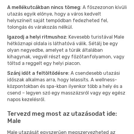
A mellékutcákban nincs tömeg
: A főszezonon kívüli
utazás egyik előnye, hogy a város kedvelt
helyszíneit saját tempódban fedezheted fel,
tolongás és várakozás nélkül.
Igazodj a helyi ritmushoz
: Kevesebb turistával Male
hétköznapi oldala is láthatóvá válik. Sétálj be egy
olyan negyedbe, amelyet a túrák általában
kihagynak, vegyél részt egy főzőtanfolyamon, vagy
töltsd a reggelt egy helyi piacon.
Szánj időt a feltöltődésre
: A csendesebb utazási
időszak alkalmas arra, hogy lelassíts. A wellness-
központokban és spa-kban ilyenkor több a hely és a
csend – legyen szó egy masszázsról vagy egy egész
napos kezelésről.
Tervezd meg most az utazásodat ide:
Male
Male utazását egyszerűen megszervezheted az