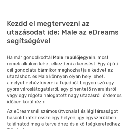
Kezdd el megtervezni az
utazásodat ide: Male az eDreams
segítségével
Ha már gondolkodtál
Male repülőjegyein
, most
remek alkalom lehet elkezdeni a keresést. Egy új úti
cél gondolata bármikor meghozhatja a kedvet az
utazáshoz, és Male könnyen olyan hely lehet,
amelyet nehéz kiverni a fejedből. Legyen szó egy
gyors városlátogatásról, egy pihentető nyaralásról
vagy egy régóta halogatott nagy utazásról, érdemes
időben körülnézni.
Az eDreamsnél számos útvonalat és légitársaságot
hasonlíthatsz össze egy helyen, így egyszerűbben
találhatod meg a terveidhez és a költségkeretedhez