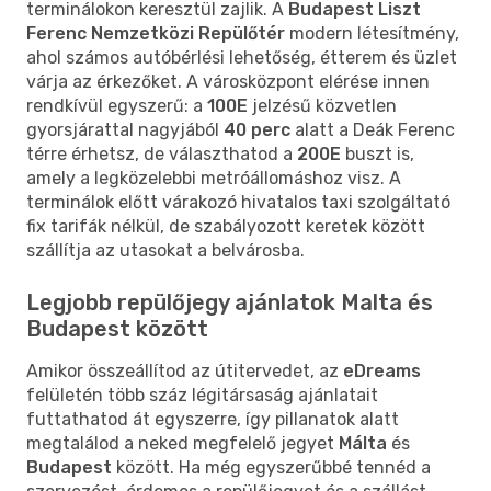
terminálokon keresztül zajlik. A
Budapest Liszt
Ferenc Nemzetközi Repülőtér
modern létesítmény,
ahol számos autóbérlési lehetőség, étterem és üzlet
várja az érkezőket. A városközpont elérése innen
rendkívül egyszerű: a
100E
jelzésű közvetlen
gyorsjárattal nagyjából
40 perc
alatt a Deák Ferenc
térre érhetsz, de választhatod a
200E
buszt is,
amely a legközelebbi metróállomáshoz visz. A
terminálok előtt várakozó hivatalos taxi szolgáltató
fix tarifák nélkül, de szabályozott keretek között
szállítja az utasokat a belvárosba.
Legjobb repülőjegy ajánlatok Malta és
Budapest között
Amikor összeállítod az útitervedet, az
eDreams
felületén több száz légitársaság ajánlatait
futtathatod át egyszerre, így pillanatok alatt
megtalálod a neked megfelelő jegyet
Málta
és
Budapest
között. Ha még egyszerűbbé tennéd a