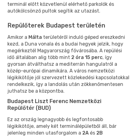
terminál előtt közvetlenül elérhető parkolók és
autókölcsönző pultok segítik az utazást.
Repülőterek Budapest területén
Amikor a
Málta
területéről induló géped ereszkedni
kezd, a Duna vonala és a budai hegyek jelzik, hogy
megérkeztél Magyarország fővárosába. A repülési
idő általában alig több mint
2 óra 15 perc
, így
gyorsan átválthatsz a mediterrán hangulatról a
közép-európai dinamikára. A város nemzetközi
légikikötője jól szervezett közlekedési kapcsolatokkal
rendelkezik, így a landolás után zökkenőmentesen
juthatsz be a központba.
Budapest Liszt Ferenc Nemzetközi
Repülőtér (BUD)
Ez az ország legnagyobb és legfontosabb
légikikötője, amely két terminálépületből áll, bár
jelenleg minden utasforgalom a
2A
és
2B