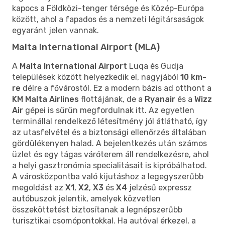
kapocs a Földközi-tenger térsége és Közép-Európa
között, ahol a fapados és a nemzeti légitársaságok
egyaránt jelen vannak.
Malta International Airport (MLA)
A
Malta International Airport
Luqa és Gudja
települések között helyezkedik el, nagyjából
10 km-
re
délre a fővárostól. Ez a modern bázis ad otthont a
KM Malta Airlines
flottájának, de a
Ryanair
és a
Wizz
Air
gépei is sűrűn megfordulnak itt. Az egyetlen
terminállal rendelkező létesítmény jól átlátható, így
az utasfelvétel és a biztonsági ellenőrzés általában
gördülékenyen halad. A bejelentkezés után számos
üzlet és egy tágas váróterem áll rendelkezésre, ahol
a helyi gasztronómia specialitásait is kipróbálhatod.
A városközpontba való kijutáshoz a legegyszerűbb
megoldást az
X1
,
X2
,
X3
és
X4
jelzésű expressz
autóbuszok jelentik, amelyek közvetlen
összeköttetést biztosítanak a legnépszerűbb
turisztikai csomópontokkal. Ha autóval érkezel, a