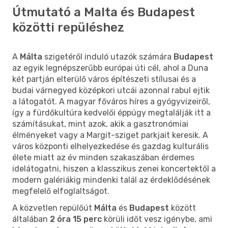
Útmutató a Malta és Budapest
közötti repüléshez
A
Málta
szigetéről induló utazók számára
Budapest
az egyik legnépszerűbb európai úti cél, ahol a Duna
két partján elterülő város építészeti stílusai és a
budai várnegyed középkori utcái azonnal rabul ejtik
a látogatót. A magyar főváros híres a gyógyvizeiről,
így a fürdőkultúra kedvelői éppúgy megtalálják itt a
számításukat, mint azok, akik a gasztronómiai
élményeket vagy a Margit-sziget parkjait keresik. A
város központi elhelyezkedése és gazdag kulturális
élete miatt az év minden szakaszában érdemes
idelátogatni, hiszen a klasszikus zenei koncertektől a
modern galériákig mindenki talál az érdeklődésének
megfelelő elfoglaltságot.
A közvetlen repülőút
Málta
és
Budapest
között
általában
2 óra 15 perc
körüli időt vesz igénybe, ami