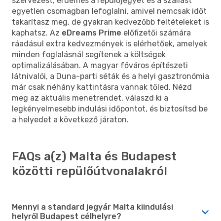
szervezést, érdemes a repülőjegyet és a szállást
egyetlen csomagban lefoglalni, amivel nemcsak időt
takarítasz meg, de gyakran kedvezőbb feltételeket is
kaphatsz. Az
eDreams Prime
előfizetői számára
ráadásul extra kedvezmények is elérhetőek, amelyek
minden foglalásnál segítenek a költségek
optimalizálásában. A magyar főváros építészeti
látnivalói, a Duna-parti séták és a helyi gasztronómia
már csak néhány kattintásra vannak tőled. Nézd
meg az aktuális menetrendet, válaszd ki a
legkényelmesebb indulási időpontot, és biztosítsd be
a helyedet a következő járaton.
FAQs a(z) Malta és Budapest
közötti repülőútvonalakról
Mennyi a standard jegyár Malta kiindulási
helyről Budapest célhelyre?