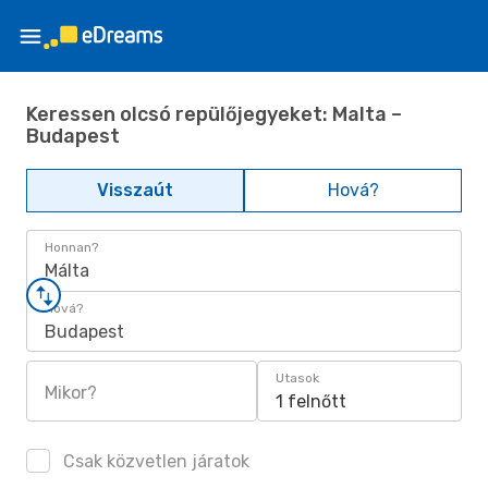
Keressen olcsó repülőjegyeket: Malta –
Budapest
Visszaút
Hová?
Honnan?
Málta
Hová?
Budapest
Utasok
Mikor?
1 felnőtt
Csak közvetlen járatok