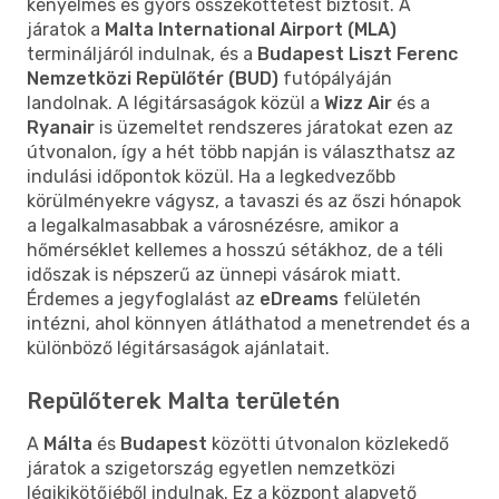
kényelmes és gyors összeköttetést biztosít. A
járatok a
Malta International Airport (MLA)
termináljáról indulnak, és a
Budapest Liszt Ferenc
Nemzetközi Repülőtér (BUD)
futópályáján
landolnak. A légitársaságok közül a
Wizz Air
és a
Ryanair
is üzemeltet rendszeres járatokat ezen az
útvonalon, így a hét több napján is választhatsz az
indulási időpontok közül. Ha a legkedvezőbb
körülményekre vágysz, a tavaszi és az őszi hónapok
a legalkalmasabbak a városnézésre, amikor a
hőmérséklet kellemes a hosszú sétákhoz, de a téli
időszak is népszerű az ünnepi vásárok miatt.
Érdemes a jegyfoglalást az
eDreams
felületén
intézni, ahol könnyen átláthatod a menetrendet és a
különböző légitársaságok ajánlatait.
Repülőterek Malta területén
A
Málta
és
Budapest
közötti útvonalon közlekedő
járatok a szigetország egyetlen nemzetközi
légikikötőjéből indulnak. Ez a központ alapvető