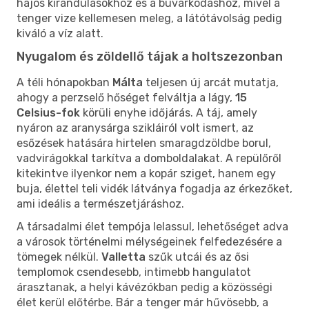
hajós kirándulásokhoz és a búvárkodáshoz, mivel a
tenger vize kellemesen meleg, a látótávolság pedig
kiváló a víz alatt.
Nyugalom és zöldellő tájak a holtszezonban
A téli hónapokban
Málta
teljesen új arcát mutatja,
ahogy a perzselő hőséget felváltja a lágy,
15
Celsius-fok
körüli enyhe időjárás. A táj, amely
nyáron az aranysárga szikláiról volt ismert, az
esőzések hatására hirtelen smaragdzöldbe borul,
vadvirágokkal tarkítva a domboldalakat. A repülőről
kitekintve ilyenkor nem a kopár sziget, hanem egy
buja, élettel teli vidék látványa fogadja az érkezőket,
ami ideális a természetjáráshoz.
A társadalmi élet tempója lelassul, lehetőséget adva
a városok történelmi mélységeinek felfedezésére a
tömegek nélkül.
Valletta
szűk utcái és az ősi
templomok csendesebb, intimebb hangulatot
árasztanak, a helyi kávézókban pedig a közösségi
élet kerül előtérbe. Bár a tenger már hűvösebb, a