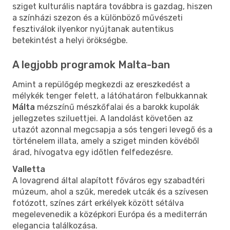
sziget kulturális naptára továbbra is gazdag, hiszen
a színházi szezon és a különböző művészeti
fesztiválok ilyenkor nyújtanak autentikus
betekintést a helyi örökségbe.
A legjobb programok Malta-ban
Amint a repülőgép megkezdi az ereszkedést a
mélykék tenger felett, a látóhatáron felbukkannak
Málta
mézszínű mészkőfalai és a barokk kupolák
jellegzetes sziluettjei. A landolást követően az
utazót azonnal megcsapja a sós tengeri levegő és a
történelem illata, amely a sziget minden kövéből
árad, hívogatva egy időtlen felfedezésre.
Valletta
A lovagrend által alapított főváros egy szabadtéri
múzeum, ahol a szűk, meredek utcák és a szívesen
fotózott, színes zárt erkélyek között sétálva
megelevenedik a középkori Európa és a mediterrán
elegancia találkozása.