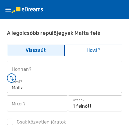
A legolcsóbb repülőjegyek Malta felé
Visszaút
Hová?
Honnan?
Hová?
Málta
Utasok
Mikor?
1 felnőtt
Csak közvetlen járatok