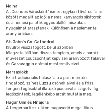
Mdina
A „Csendes Városként” ismert egykori főváros falai
között megállt az idő; a néma, kanyargós sikátorok
és a nemesi paloták egyedülálló, misztikus
nyugalmat árasztanak, különösen a naplemente
arany óráiban.
St. John's Co-Cathedral
Kívülről visszafogott, belül azonban
lélegzetelállítóan díszes templom, amely a barokk
művészet csúcspontját képviseli aranyozott falaival
és
Caravaggio
drámai mesterműveivel.
Marsaxlokk
Ez a tradicionális halászfalu a part mentén
ringatózó, színes
Luzzu
csónakjaival és a friss
tengeri fogásoktól illatozó piacaival a szigetvilág
legőszintébb, legélénkebb arcát mutatja meg.
Hagar Qim és Mnajdra
A tengerparti sziklákon magasodó megalitikus