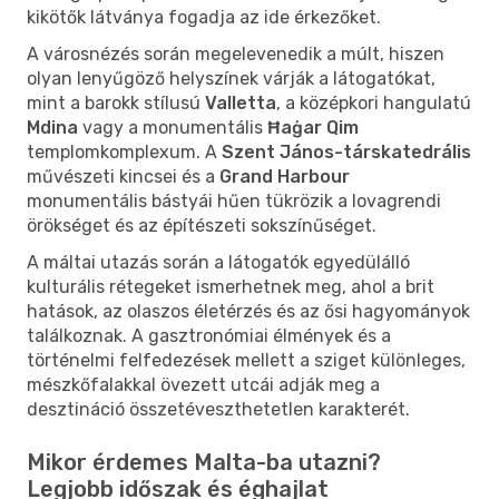
kikötők látványa fogadja az ide érkezőket.
A városnézés során megelevenedik a múlt, hiszen
olyan lenyűgöző helyszínek várják a látogatókat,
mint a barokk stílusú
Valletta
, a középkori hangulatú
Mdina
vagy a monumentális
Ħaġar Qim
templomkomplexum. A
Szent János-társkatedrális
művészeti kincsei és a
Grand Harbour
monumentális bástyái hűen tükrözik a lovagrendi
örökséget és az építészeti sokszínűséget.
A máltai utazás során a látogatók egyedülálló
kulturális rétegeket ismerhetnek meg, ahol a brit
hatások, az olaszos életérzés és az ősi hagyományok
találkoznak. A gasztronómiai élmények és a
történelmi felfedezések mellett a sziget különleges,
mészkőfalakkal övezett utcái adják meg a
desztináció összetéveszthetetlen karakterét.
Mikor érdemes Malta-ba utazni?
Legjobb időszak és éghajlat