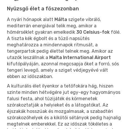
Nyüzsgő élet a főszezonban
A nyári hónapok alatt
Málta
szigete vibráló,
mediterrán energiával telik meg, amikor a
hőmérséklet gyakran emelkedik
30 Celsius-fok
fölé.
A tiszta kék égbolt és a tűző napsütés
meghatározza a mindennapok ritmusát, a
tengerpartok pedig élettel telnek meg. Amikor az
utazók leszállnak a
Malta International Airport
kifutópályáján, azonnal megcsapja őket a forró, sós
tengeri levegő, amely a sziget védjegyévé vált
ebben az időszakban.
A kulturális élet ilyenkor a tetőfokára hág, hiszen
szinte minden hétvégére jut egy-egy hagyományos
falusi festa, ahol tűzijáték és körmenetek
szórakoztatják a helyieket és a látogatókat. Az
éjszakák hosszúak és mozgalmasak, a szabadtéri
szórakozóhelyek és a kikötői sétányok pedig hajnalig
megtelnek emberekkel. Ez az időszak tökéletes a