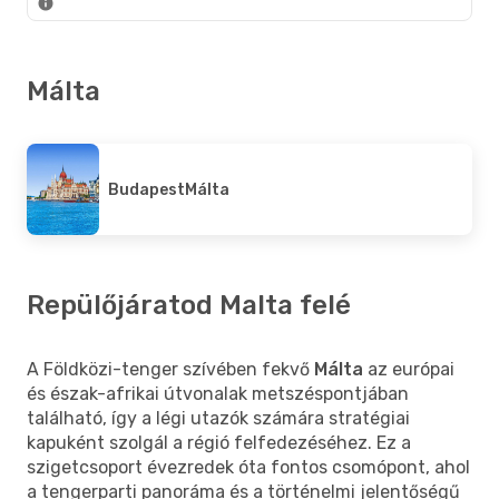
Málta
Budapest
Málta
Repülőjáratod Malta felé
A Földközi-tenger szívében fekvő
Málta
az európai
és észak-afrikai útvonalak metszéspontjában
található, így a légi utazók számára stratégiai
kapuként szolgál a régió felfedezéséhez. Ez a
szigetcsoport évezredek óta fontos csomópont, ahol
a tengerparti panoráma és a történelmi jelentőségű