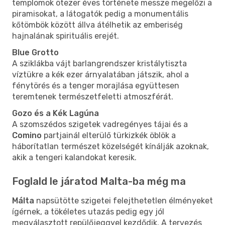
templomok ötezer éves története messze megelőzi a
piramisokat, a látogatók pedig a monumentális
kőtömbök között állva átélhetik az emberiség
hajnalának spirituális erejét.
Blue Grotto
A sziklákba vájt barlangrendszer kristálytiszta
víztükre a kék ezer árnyalatában játszik, ahol a
fénytörés és a tenger morajlása együttesen
teremtenek természetfeletti atmoszférát.
Gozo és a Kék Lagúna
A szomszédos szigetek vadregényes tájai és a
Comino
partjainál elterülő türkizkék öblök a
háborítatlan természet közelségét kínálják azoknak,
akik a tengeri kalandokat keresik.
Foglald le járatod Malta-ba még ma
Málta
napsütötte szigetei felejthetetlen élményeket
ígérnek, a tökéletes utazás pedig egy jól
megválasztott repülőjeggyel kezdődik. A tervezés