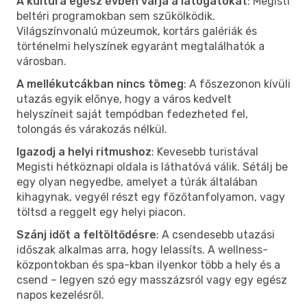
A kultúra egész évben várja a látogatókat
: Megisti
beltéri programokban sem szűkölködik.
Világszínvonalú múzeumok, kortárs galériák és
történelmi helyszínek egyaránt megtalálhatók a
városban.
A mellékutcákban nincs tömeg
: A főszezonon kívüli
utazás egyik előnye, hogy a város kedvelt
helyszíneit saját tempódban fedezheted fel,
tolongás és várakozás nélkül.
Igazodj a helyi ritmushoz
: Kevesebb turistával
Megisti hétköznapi oldala is láthatóvá válik. Sétálj be
egy olyan negyedbe, amelyet a túrák általában
kihagynak, vegyél részt egy főzőtanfolyamon, vagy
töltsd a reggelt egy helyi piacon.
Szánj időt a feltöltődésre
: A csendesebb utazási
időszak alkalmas arra, hogy lelassíts. A wellness-
központokban és spa-kban ilyenkor több a hely és a
csend – legyen szó egy masszázsról vagy egy egész
napos kezelésről.