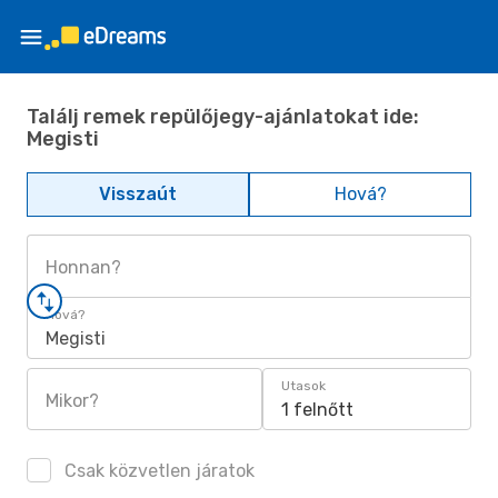
Találj remek repülőjegy-ajánlatokat ide:
Megisti
Visszaút
Hová?
Honnan?
Hová?
Megisti
Utasok
Mikor?
1 felnőtt
Csak közvetlen járatok