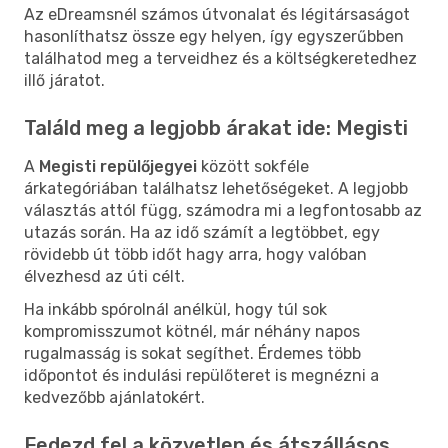
Az eDreamsnél számos útvonalat és légitársaságot
hasonlíthatsz össze egy helyen, így egyszerűbben
találhatod meg a terveidhez és a költségkeretedhez
illő járatot.
Találd meg a legjobb árakat ide: Megisti
A
Megisti repülőjegyei
között sokféle
árkategóriában találhatsz lehetőségeket. A legjobb
választás attól függ, számodra mi a legfontosabb az
utazás során. Ha az idő számít a legtöbbet, egy
rövidebb út több időt hagy arra, hogy valóban
élvezhesd az úti célt.
Ha inkább spórolnál anélkül, hogy túl sok
kompromisszumot kötnél, már néhány napos
rugalmasság is sokat segíthet. Érdemes több
időpontot és indulási repülőteret is megnézni a
kedvezőbb ajánlatokért.
Fedezd fel a közvetlen és átszállásos