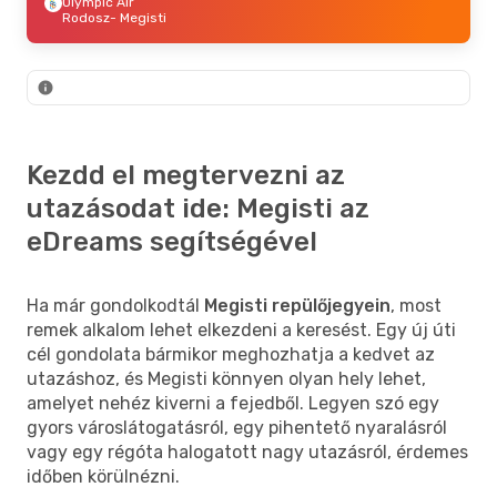
Olympic Air
Rodosz
- Megisti
Kezdd el megtervezni az
utazásodat ide: Megisti az
eDreams segítségével
Ha már gondolkodtál
Megisti repülőjegyein
, most
remek alkalom lehet elkezdeni a keresést. Egy új úti
cél gondolata bármikor meghozhatja a kedvet az
utazáshoz, és Megisti könnyen olyan hely lehet,
amelyet nehéz kiverni a fejedből. Legyen szó egy
gyors városlátogatásról, egy pihentető nyaralásról
vagy egy régóta halogatott nagy utazásról, érdemes
időben körülnézni.