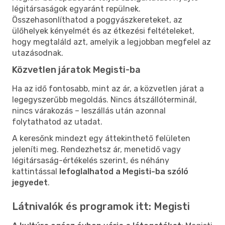
légitársaságok egyaránt repülnek.
Összehasonlíthatod a poggyászkereteket, az
ülőhelyek kényelmét és az étkezési feltételeket,
hogy megtaláld azt, amelyik a legjobban megfelel az
utazásodnak.
Közvetlen járatok Megisti-ba
Ha az idő fontosabb, mint az ár, a közvetlen járat a
legegyszerűbb megoldás. Nincs átszállóterminál,
nincs várakozás – leszállás után azonnal
folytathatod az utadat.
A keresőnk mindezt egy áttekinthető felületen
jeleníti meg. Rendezhetsz ár, menetidő vagy
légitársaság-értékelés szerint, és néhány
kattintással
lefoglalhatod a Megisti-ba szóló
jegyedet
.
Látnivalók és programok itt: Megisti