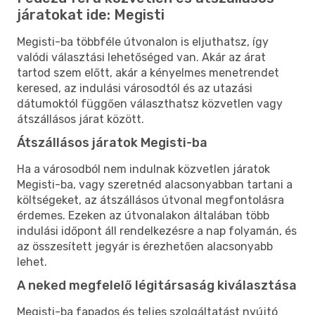
járatokat ide: Megisti
Megisti-ba többféle útvonalon is eljuthatsz, így
valódi választási lehetőséged van. Akár az árat
tartod szem előtt, akár a kényelmes menetrendet
keresed, az indulási városodtól és az utazási
dátumoktól függően választhatsz közvetlen vagy
átszállásos járat között.
Átszállásos járatok Megisti-ba
Ha a városodból nem indulnak közvetlen járatok
Megisti-ba, vagy szeretnéd alacsonyabban tartani a
költségeket, az átszállásos útvonal megfontolásra
érdemes. Ezeken az útvonalakon általában több
indulási időpont áll rendelkezésre a nap folyamán, és
az összesített jegyár is érezhetően alacsonyabb
lehet.
A neked megfelelő légitársaság kiválasztása
Megisti-ba fapados és teljes szolgáltatást nyújtó