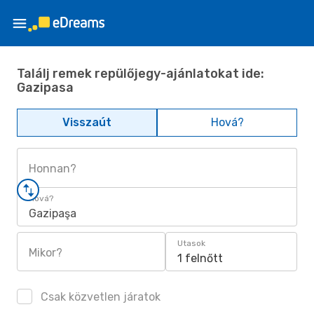
Találj remek repülőjegy-ajánlatokat ide:
Gazipasa
Visszaút
Hová?
Honnan?
Hová?
Gazipaşa
Utasok
Mikor?
1 felnőtt
Csak közvetlen járatok