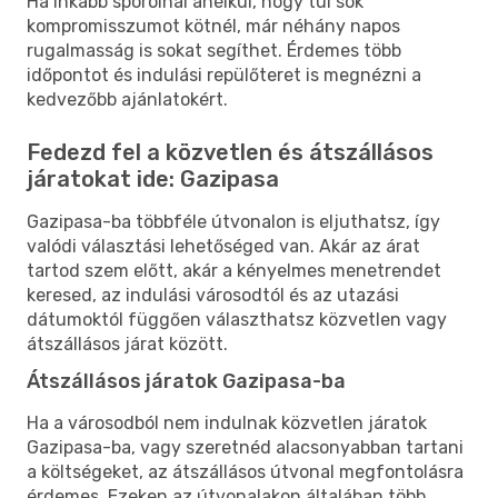
Ha inkább spórolnál anélkül, hogy túl sok
kompromisszumot kötnél, már néhány napos
rugalmasság is sokat segíthet. Érdemes több
időpontot és indulási repülőteret is megnézni a
kedvezőbb ajánlatokért.
Fedezd fel a közvetlen és átszállásos
járatokat ide: Gazipasa
Gazipasa-ba többféle útvonalon is eljuthatsz, így
valódi választási lehetőséged van. Akár az árat
tartod szem előtt, akár a kényelmes menetrendet
keresed, az indulási városodtól és az utazási
dátumoktól függően választhatsz közvetlen vagy
átszállásos járat között.
Átszállásos járatok Gazipasa-ba
Ha a városodból nem indulnak közvetlen járatok
Gazipasa-ba, vagy szeretnéd alacsonyabban tartani
a költségeket, az átszállásos útvonal megfontolásra
érdemes. Ezeken az útvonalakon általában több