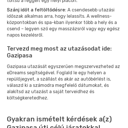
töltsd a reggelt egy helyi piacon.
Szánj időt a feltöltődésre
: A csendesebb utazási
időszak alkalmas arra, hogy lelassíts. A wellness-
központokban és spa-kban ilyenkor több a hely és a
csend – legyen szó egy masszázsról vagy egy egész
napos kezelésről.
Tervezd meg most az utazásodat ide:
Gazipasa
Gazipasa utazását egyszerűen megszervezheted az
eDreams segítségével. Foglald le egy helyen a
repülőjegyet, a szállást és akár az autóbérlést is,
válaszd ki a számodra megfelelő dátumokat, és
alakítsd az utazást a saját terveidhez és
költségkeretedhez.
Gyakran ismételt kérdések a(z)
Gazipasa úti célú járatokkal