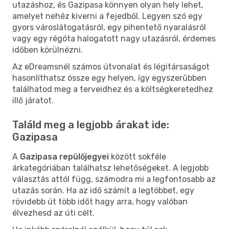
utazáshoz, és Gazipasa könnyen olyan hely lehet,
amelyet nehéz kiverni a fejedből. Legyen szó egy
gyors városlátogatásról, egy pihentető nyaralásról
vagy egy régóta halogatott nagy utazásról, érdemes
időben körülnézni.
Az eDreamsnél számos útvonalat és légitársaságot
hasonlíthatsz össze egy helyen, így egyszerűbben
találhatod meg a terveidhez és a költségkeretedhez
illő járatot.
Találd meg a legjobb árakat ide:
Gazipasa
A
Gazipasa repülőjegyei
között sokféle
árkategóriában találhatsz lehetőségeket. A legjobb
választás attól függ, számodra mi a legfontosabb az
utazás során. Ha az idő számít a legtöbbet, egy
rövidebb út több időt hagy arra, hogy valóban
élvezhesd az úti célt.