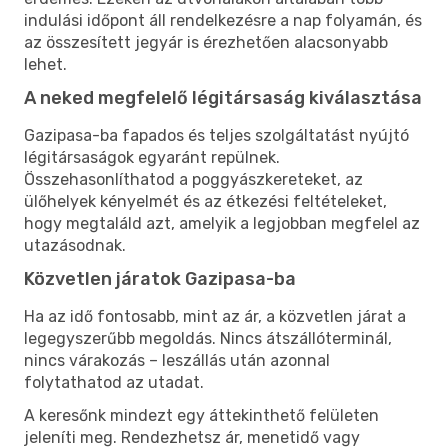
indulási időpont áll rendelkezésre a nap folyamán, és
az összesített jegyár is érezhetően alacsonyabb
lehet.
A neked megfelelő légitársaság kiválasztása
Gazipasa-ba fapados és teljes szolgáltatást nyújtó
légitársaságok egyaránt repülnek.
Összehasonlíthatod a poggyászkereteket, az
ülőhelyek kényelmét és az étkezési feltételeket,
hogy megtaláld azt, amelyik a legjobban megfelel az
utazásodnak.
Közvetlen járatok Gazipasa-ba
Ha az idő fontosabb, mint az ár, a közvetlen járat a
legegyszerűbb megoldás. Nincs átszállóterminál,
nincs várakozás – leszállás után azonnal
folytathatod az utadat.
A keresőnk mindezt egy áttekinthető felületen
jeleníti meg. Rendezhetsz ár, menetidő vagy