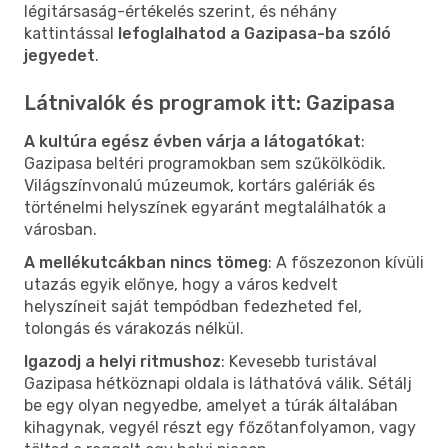
légitársaság-értékelés szerint, és néhány
kattintással
lefoglalhatod a Gazipasa-ba szóló
jegyedet
.
Látnivalók és programok itt: Gazipasa
A kultúra egész évben várja a látogatókat
:
Gazipasa beltéri programokban sem szűkölködik.
Világszínvonalú múzeumok, kortárs galériák és
történelmi helyszínek egyaránt megtalálhatók a
városban.
A mellékutcákban nincs tömeg
: A főszezonon kívüli
utazás egyik előnye, hogy a város kedvelt
helyszíneit saját tempódban fedezheted fel,
tolongás és várakozás nélkül.
Igazodj a helyi ritmushoz
: Kevesebb turistával
Gazipasa hétköznapi oldala is láthatóvá válik. Sétálj
be egy olyan negyedbe, amelyet a túrák általában
kihagynak, vegyél részt egy főzőtanfolyamon, vagy