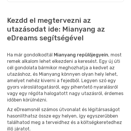
Kezdd el megtervezni az
utazásodat ide: Mianyang az
eDreams segítségével
Ha már gondolkodtál
Mianyang repülőjegyein
, most
remek alkalom lehet elkezdeni a keresést. Egy új úti
cél gondolata bármikor meghozhatja a kedvet az
utazáshoz, és Mianyang könnyen olyan hely lehet,
amelyet nehéz kiverni a fejedből. Legyen szó egy
gyors városlátogatásról, egy pihentető nyaralásról
vagy egy régóta halogatott nagy utazásról, érdemes
időben körülnézni.
Az eDreamsnél számos útvonalat és légitársaságot
hasonlíthatsz össze egy helyen, így egyszerűbben
találhatod meg a terveidhez és a költségkeretedhez
illő járatot.