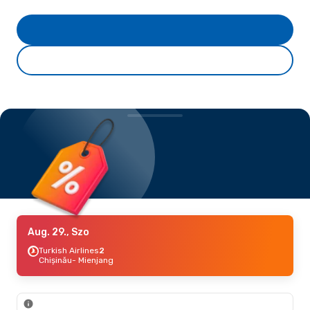
Aug. 29., Szo
Turkish Airlines
2
Chișinău
- Mienjang