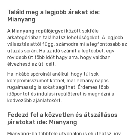
Találd meg a legjobb árakat ide:
Mianyang
A
Mianyang repülőjegyei
között sokféle
árkategóriában találhatsz lehetőségeket. A legjobb
választás attól függ, számodra mi a legfontosabb az
utazás során. Ha az idő számít a legtöbbet, egy
rövidebb út több időt hagy arra, hogy valóban
élvezhesd az úti célt.
Ha inkább spórolnál anélkül, hogy túl sok
kompromisszumot kötnél, már néhány napos
rugalmasság is sokat segíthet. Érdemes több
időpontot és indulási repülőteret is megnézni a
kedvezőbb ajánlatokért.
Fedezd fel a közvetlen és átszállásos
járatokat ide: Mianyang
Mianyang-ba többféle útvonalon is eljuthatsz, így