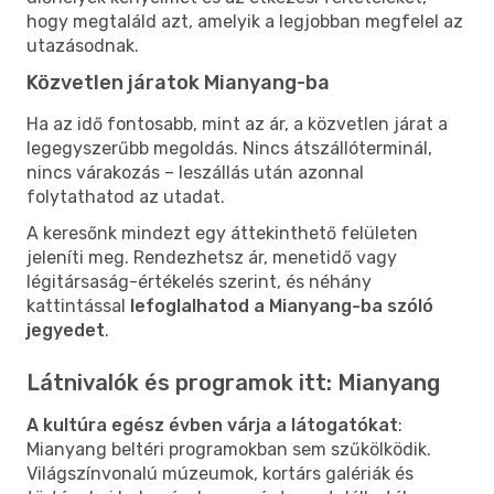
hogy megtaláld azt, amelyik a legjobban megfelel az
utazásodnak.
Közvetlen járatok Mianyang-ba
Ha az idő fontosabb, mint az ár, a közvetlen járat a
legegyszerűbb megoldás. Nincs átszállóterminál,
nincs várakozás – leszállás után azonnal
folytathatod az utadat.
A keresőnk mindezt egy áttekinthető felületen
jeleníti meg. Rendezhetsz ár, menetidő vagy
légitársaság-értékelés szerint, és néhány
kattintással
lefoglalhatod a Mianyang-ba szóló
jegyedet
.
Látnivalók és programok itt: Mianyang
A kultúra egész évben várja a látogatókat
:
Mianyang beltéri programokban sem szűkölködik.
Világszínvonalú múzeumok, kortárs galériák és