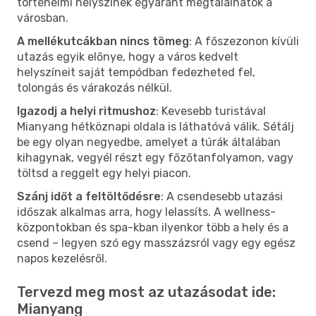
történelmi helyszínek egyaránt megtalálhatók a
városban.
A mellékutcákban nincs tömeg
: A főszezonon kívüli
utazás egyik előnye, hogy a város kedvelt
helyszíneit saját tempódban fedezheted fel,
tolongás és várakozás nélkül.
Igazodj a helyi ritmushoz
: Kevesebb turistával
Mianyang hétköznapi oldala is láthatóvá válik. Sétálj
be egy olyan negyedbe, amelyet a túrák általában
kihagynak, vegyél részt egy főzőtanfolyamon, vagy
töltsd a reggelt egy helyi piacon.
Szánj időt a feltöltődésre
: A csendesebb utazási
időszak alkalmas arra, hogy lelassíts. A wellness-
központokban és spa-kban ilyenkor több a hely és a
csend – legyen szó egy masszázsról vagy egy egész
napos kezelésről.
Tervezd meg most az utazásodat ide:
Mianyang