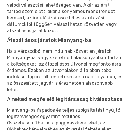
valódi választási lehetőséged van. Akár az árat
tartod szem előtt, akár a kényelmes menetrendet
keresed, az indulási városodtól és az utazási
dátumoktól függően választhatsz közvetlen vagy
átszállásos járat között.
Átszállásos járatok Mianyang-ba
Ha a városodból nem indulnak közvetlen járatok
Mianyang-ba, vagy szeretnéd alacsonyabban tartani
a költségeket, az átszállásos útvonal megfontolásra
érdemes. Ezeken az útvonalakon általában több
indulási időpont áll rendelkezésre a nap folyamán, és
az összesített jegyár is érezhetően alacsonyabb
lehet.
A neked megfelelő légitársaság kiválasztása
Mianyang-ba fapados és teljes szolgáltatást nyújtó
légitársaságok egyaránt repülnek.
Összehasonlíthatod a poggyászkereteket, az
ülőhelyek kényelmét és az étkezési feltételeket,