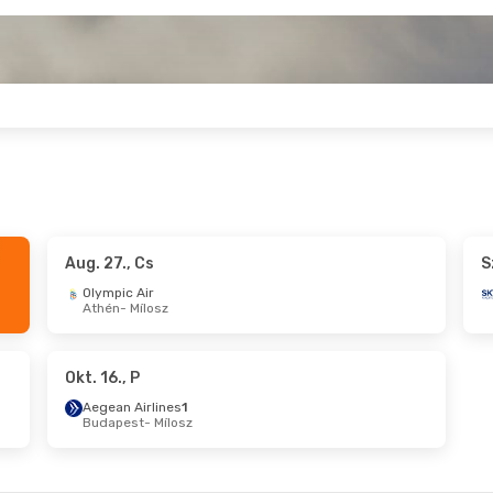
Aug. 27., Cs
S
- Aug. 31., H
Szept. 11., P
- Szept. 15., K
Olympic Air
Athén
- Mílosz
s
Olympic Air
sz
Athén
- Mílosz
Olympic Air
én
Mílosz
- Athén
Okt. 16., P
Aegean Airlines
1
Budapest
- Mílosz
- Okt. 25., V
Okt. 10., Szo
- Okt. 17., Sz
s
1
Aegean Airlines
1
sz
Budapest
- Mílosz
s
1
Aegean Airlines
1