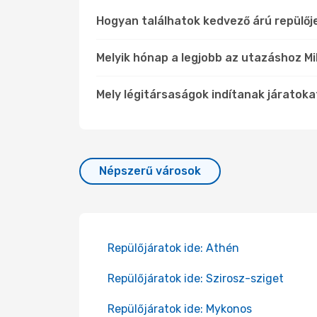
Hogyan találhatok kedvező árú repülőj
Melyik hónap a legjobb az utazáshoz Mil
Mely légitársaságok indítanak járatokat
Népszerű városok
Repülőjáratok ide: Athén
Repülőjáratok ide: Szirosz-sziget
Repülőjáratok ide: Mykonos