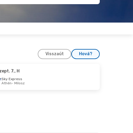
Visszaút
Hová?
zept. 7., H
Sky Express
Athén
- Mílosz
o