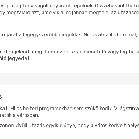
 nyújtó légitársaságok egyaránt repülnek. Összehasonlíthat
ogy megtaláld azt, amelyik a legjobban megfelel az utazáso
len járat a legegyszerűbb megoldás. Nincs átszállóterminál,
leten jeleníti meg. Rendezhetsz ár, menetidő vagy légitárs
óló jegyedet
.
s
ókat
: Milos beltéri programokban sem szűkölködik. Világszín
hatók a városban.
ezonon kívüli utazás egyik előnye, hogy a város kedvelt hel