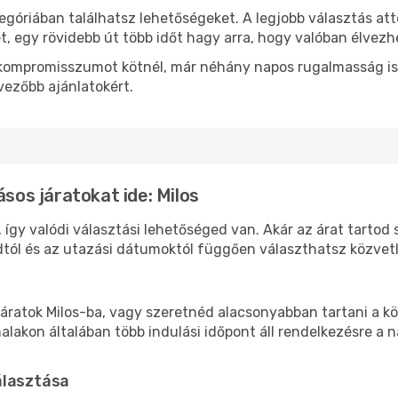
egóriában találhatsz lehetőségeket. A legjobb választás at
t, egy rövidebb út több időt hagy arra, hogy valóban élvezhe
ok kompromisszumot kötnél, már néhány napos rugalmasság is
vezőbb ajánlatokért.
ásos járatokat ide: Milos
, így valódi választási lehetőséged van. Akár az árat tartod
tól és az utazási dátumoktól függően választhatsz közvetle
áratok Milos-ba, vagy szeretnéd alacsonyabban tartani a kö
akon általában több indulási időpont áll rendelkezésre a na
álasztása