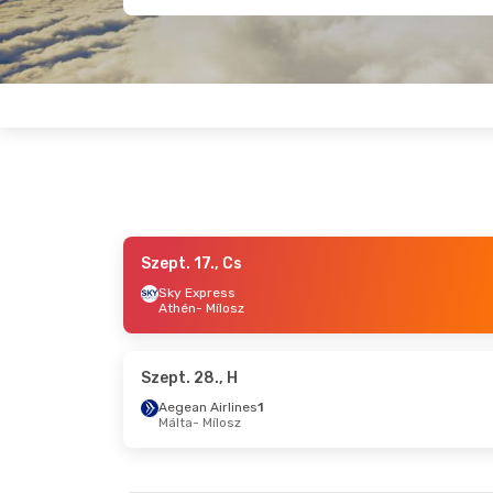
Szept. 17., Cs
Szept. 28., H
- Okt. 5., H
Aug. 27., Cs
Sky Express
Athén
- Mílosz
Sky Express
Sky Expres
Athén
- Mílosz
Athén
- Mílo
Olympic Air
Olympic Air
Mílosz
- Athén
Mílosz
- Ath
Szept. 28., H
Aegean Airlines
1
Málta
- Mílosz
Szept. 18., P
- Szept. 21., H
Okt. 22., Cs
Sky Express
Sky Expres
Athén
- Mílosz
Bécs
- Mílo
Sky Express
Sky Expres