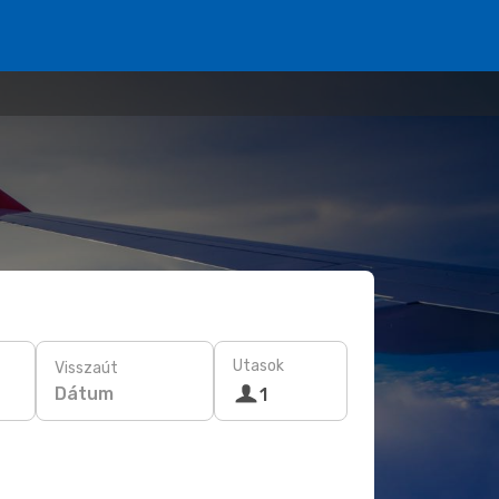
Utasok
Visszaút
Dátum
1