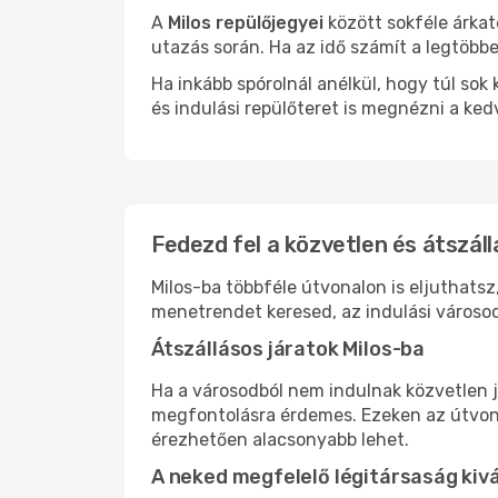
A
Milos repülőjegyei
között sokféle árkat
utazás során. Ha az idő számít a legtöbbe
Ha inkább spórolnál anélkül, hogy túl s
és indulási repülőteret is megnézni a ked
Fedezd fel a közvetlen és átszáll
Milos-ba többféle útvonalon is eljuthatsz
menetrendet keresed, az indulási városod
Átszállásos járatok Milos-ba
Ha a városodból nem indulnak közvetlen j
megfontolásra érdemes. Ezeken az útvonal
érezhetően alacsonyabb lehet.
A neked megfelelő légitársaság kiv