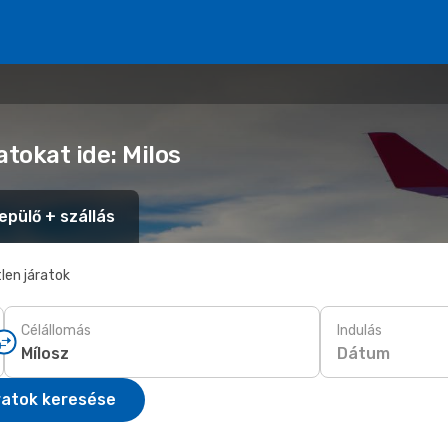
atokat ide: Milos
epülő + szállás
len járatok
Célállomás
Indulás
Dátum
ratok keresése