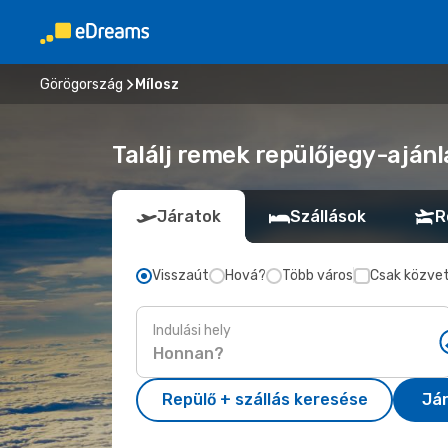
Görögország
Mílosz
Találj remek repülőjegy-ajánl
Járatok
Szállások
R
Visszaút
Hová?
Több város
Csak közvet
Indulási hely
Repülő + szállás keresése
Já