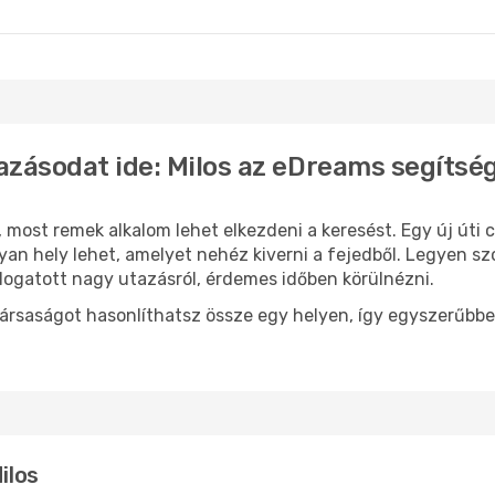
s
Mílosz
- Budapest
azásodat ide: Milos az eDreams segítsé
, most remek alkalom lehet elkezdeni a keresést. Egy új úti
yan hely lehet, amelyet nehéz kiverni a fejedből. Legyen sz
logatott nagy utazásról, érdemes időben körülnézni.
ársaságot hasonlíthatsz össze egy helyen, így egyszerűbbe
ilos