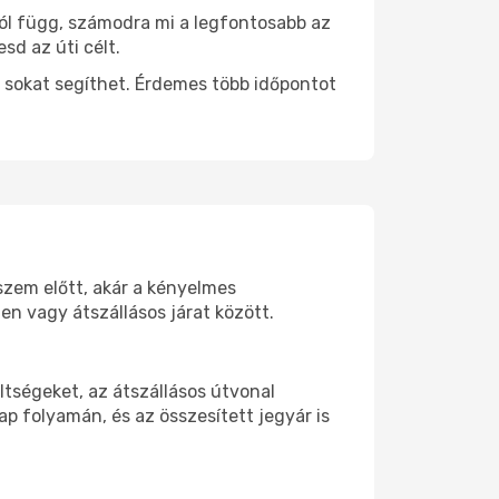
tól függ, számodra mi a legfontosabb az
sd az úti célt.
 sokat segíthet. Érdemes több időpontot
 szem előtt, akár a kényelmes
n vagy átszállásos járat között.
ltségeket, az átszállásos útvonal
p folyamán, és az összesített jegyár is