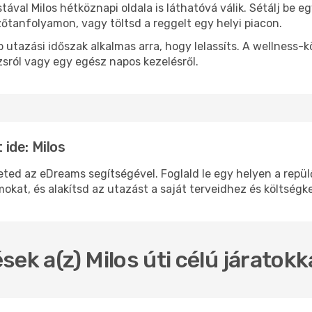
stával Milos hétköznapi oldala is láthatóvá válik. Sétálj be 
zőtanfolyamon, vagy töltsd a reggelt egy helyi piacon.
 utazási időszak alkalmas arra, hogy lelassíts. A wellness-
sról vagy egy egész napos kezelésről.
ide: Milos
d az eDreams segítségével. Foglald le egy helyen a repülőj
okat, és alakítsd az utazást a saját terveidhez és költségk
sek a(z) Milos úti célú járatok