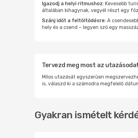
Igazodj a helyi ritmushoz
: Kevesebb turi
általában kihagynak, vegyél részt egy fő
Szánj időt a feltöltődésre
: A csendesebb
hely és a csend – legyen szó egy masszáz
Tervezd meg most az utazásodat 
Milos utazását egyszerűen megszervezhete
is, válaszd ki a számodra megfelelő dátum
Gyakran ismételt kérdé