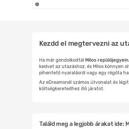
Mílosz
- Athén
Mílosz
- Béc
Kezdd el megtervezni az ut
Ha már gondolkodtál
Milos repülőjegyein
kedvet az utazáshoz, és Milos könnyen ol
pihentető nyaralásról vagy egy régóta ha
Az eDreamsnél számos útvonalat és légit
költségkeretedhez illő járatot.
Találd meg a legjobb árakat ide: M