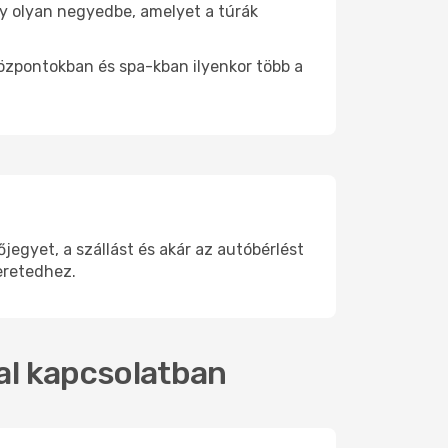
egy olyan negyedbe, amelyet a túrák
központokban és spa-kban ilyenkor több a
egyet, a szállást és akár az autóbérlést
eretedhez.
kal kapcsolatban