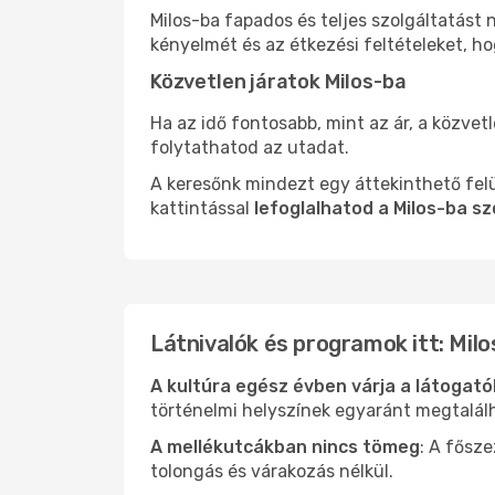
Milos-ba fapados és teljes szolgáltatást
kényelmét és az étkezési feltételeket, h
Közvetlen járatok Milos-ba
Ha az idő fontosabb, mint az ár, a közvet
folytathatod az utadat.
A keresőnk mindezt egy áttekinthető felü
kattintással
lefoglalhatod a Milos-ba sz
Látnivalók és programok itt: Milo
A kultúra egész évben várja a látogat
történelmi helyszínek egyaránt megtalál
A mellékutcákban nincs tömeg
: A fősz
tolongás és várakozás nélkül.