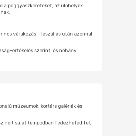
od a poggyászkereteket, az ülőhelyek
dnak.
 nincs várakozás – leszállás után azonnal
aság-értékelés szerint, és néhány
vonalú múzeumok, kortárs galériák és
yszíneit saját tempódban fedezheted fel,