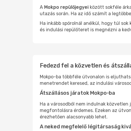
A
Mokpo repülőjegyei
között sokféle árk
utazás során. Ha az idő számít a legtöbbe
Ha inkább spórolnál anélkül, hogy túl s
és indulási repülőteret is megnézni a ked
Fedezd fel a közvetlen és átszál
Mokpo-ba többféle útvonalon is eljuthatsz
menetrendet keresed, az indulási városod
Átszállásos járatok Mokpo-ba
Ha a városodból nem indulnak közvetlen j
megfontolásra érdemes. Ezeken az útvonal
érezhetően alacsonyabb lehet.
A neked megfelelő légitársaság kiv