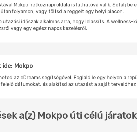
stával Mokpo hétköznapi oldala is láthatóvá válik. Sétálj be
zőtanfolyamon, vagy töltsd a reggelt egy helyi piacon.
 utazási időszak alkalmas arra, hogy lelassíts. A wellness-
sról vagy egy egész napos kezelésről.
 ide: Mokpo
ed az eDreams segítségével. Foglald le egy helyen a repülő
felelő dátumokat, és alakítsd az utazást a saját terveidhez
sek a(z) Mokpo úti célú járato