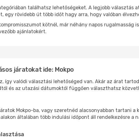
ategóriában találhatsz lehetőségeket. A legjobb választás 
t, egy rövidebb út több időt hagy arra, hogy valóban élvezhe
ok kompromisszumot kötnél, már néhány napos rugalmasság is
vezőbb ajánlatokért.
lásos járatokat ide: Mokpo
, így valódi választási lehetőséged van. Akár az árat tarto
tól és az utazási dátumoktól függően választhatsz közvetle
áratok Mokpo-ba, vagy szeretnéd alacsonyabban tartani a k
akon általában több indulási időpont áll rendelkezésre a na
álasztása