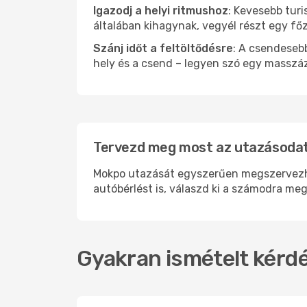
Igazodj a helyi ritmushoz
: Kevesebb turi
általában kihagynak, vegyél részt egy fő
Szánj időt a feltöltődésre
: A csendesebb
hely és a csend – legyen szó egy masszáz
Tervezd meg most az utazásodat
Mokpo utazását egyszerűen megszervezhet
autóbérlést is, válaszd ki a számodra meg
Gyakran ismételt kérdé