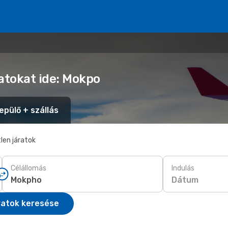
atokat ide: Mokpo
epülő + szállás
len járatok
Célállomás
Indulás
Dátum
ratok keresése