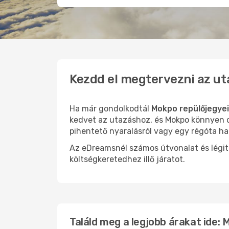
Kezdd el megtervezni az ut
Ha már gondolkodtál
Mokpo repülőjegye
kedvet az utazáshoz, és Mokpo könnyen ol
pihentető nyaralásról vagy egy régóta ha
Az eDreamsnél számos útvonalat és légit
költségkeretedhez illő járatot.
Találd meg a legjobb árakat ide: