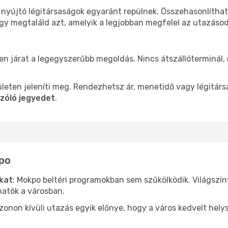
 nyújtó légitársaságok egyaránt repülnek. Összehasonlítha
ogy megtaláld azt, amelyik a legjobban megfelel az utazáso
len járat a legegyszerűbb megoldás. Nincs átszállóterminál,
leten jeleníti meg. Rendezhetsz ár, menetidő vagy légitárs
zóló jegyedet
.
kpo
ókat
: Mokpo beltéri programokban sem szűkölködik. Világszí
hatók a városban.
ezonon kívüli utazás egyik előnye, hogy a város kedvelt hel