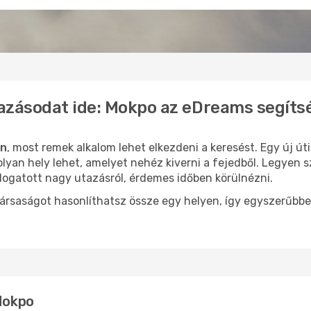
azásodat ide: Mokpo az eDreams segíts
in
, most remek alkalom lehet elkezdeni a keresést. Egy új ú
yan hely lehet, amelyet nehéz kiverni a fejedből. Legyen s
logatott nagy utazásról, érdemes időben körülnézni.
ársaságot hasonlíthatsz össze egy helyen, így egyszerűbbe
 Mokpo