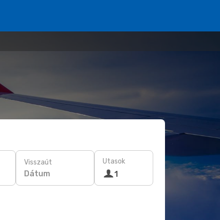
Utasok
Visszaút
Dátum
1