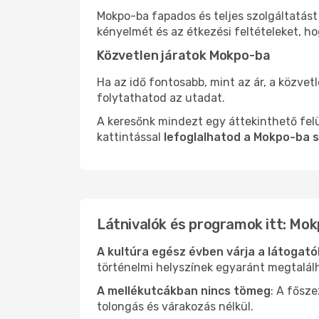
Mokpo-ba fapados és teljes szolgáltatást
kényelmét és az étkezési feltételeket, h
Közvetlen járatok Mokpo-ba
Ha az idő fontosabb, mint az ár, a közvet
folytathatod az utadat.
A keresőnk mindezt egy áttekinthető felü
kattintással
lefoglalhatod a Mokpo-ba s
Látnivalók és programok itt: Mo
A kultúra egész évben várja a látogat
történelmi helyszínek egyaránt megtalál
A mellékutcákban nincs tömeg
: A fősz
tolongás és várakozás nélkül.