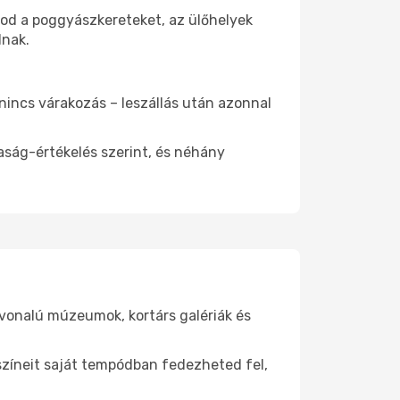
tod a poggyászkereteket, az ülőhelyek
dnak.
 nincs várakozás – leszállás után azonnal
aság-értékelés szerint, és néhány
nvonalú múzeumok, kortárs galériák és
yszíneit saját tempódban fedezheted fel,