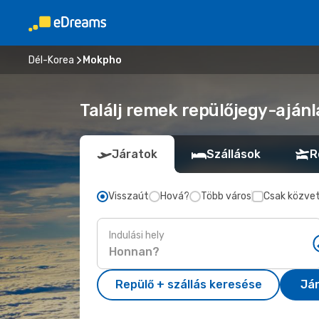
Dél-Korea
Mokpho
Találj remek repülőjegy-ajánl
Járatok
Szállások
R
Visszaút
Hová?
Több város
Csak közvet
Indulási hely
Repülő + szállás keresése
Já