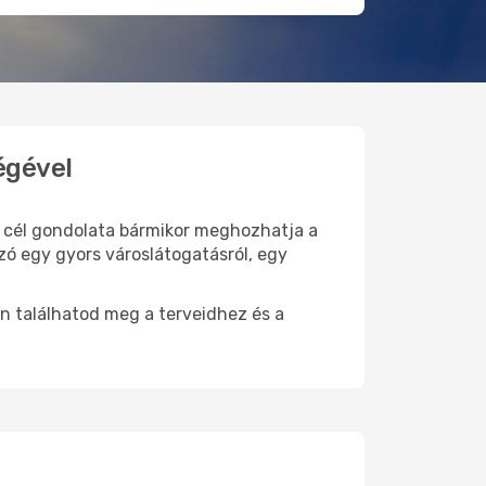
égével
ti cél gondolata bármikor meghozhatja a
zó egy gyors városlátogatásról, egy
n találhatod meg a terveidhez és a