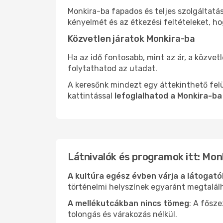
Monkira-ba fapados és teljes szolgáltatá
kényelmét és az étkezési feltételeket, h
Közvetlen járatok Monkira-ba
Ha az idő fontosabb, mint az ár, a közvet
folytathatod az utadat.
A keresőnk mindezt egy áttekinthető felü
kattintással
lefoglalhatod a Monkira-ba
Látnivalók és programok itt: Mon
A kultúra egész évben várja a látogat
történelmi helyszínek egyaránt megtalál
A mellékutcákban nincs tömeg
: A fősz
tolongás és várakozás nélkül.