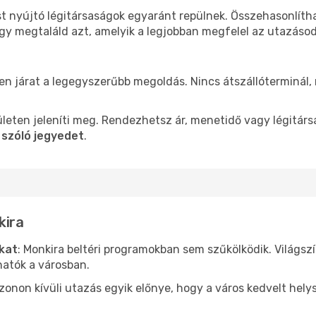
st nyújtó légitársaságok egyaránt repülnek. Összehasonlíth
ogy megtaláld azt, amelyik a legjobban megfelel az utazáso
len járat a legegyszerűbb megoldás. Nincs átszállóterminál,
leten jeleníti meg. Rendezhetsz ár, menetidő vagy légitárs
 szóló jegyedet
.
kira
ókat
: Monkira beltéri programokban sem szűkölködik. Világsz
hatók a városban.
ezonon kívüli utazás egyik előnye, hogy a város kedvelt hel