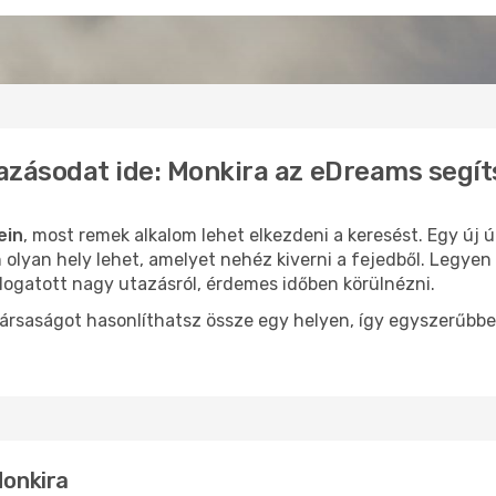
azásodat ide: Monkira az eDreams segí
ein
, most remek alkalom lehet elkezdeni a keresést. Egy új 
olyan hely lehet, amelyet nehéz kiverni a fejedből. Legyen 
logatott nagy utazásról, érdemes időben körülnézni.
ársaságot hasonlíthatsz össze egy helyen, így egyszerűbbe
Monkira