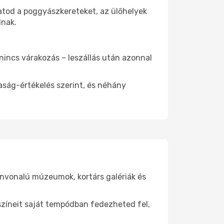
atod a poggyászkereteket, az ülőhelyek
dnak.
 nincs várakozás – leszállás után azonnal
aság-értékelés szerint, és néhány
ínvonalú múzeumok, kortárs galériák és
yszíneit saját tempódban fedezheted fel,