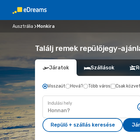
Ausztrália
Monkira
Találj remek repülőjegy-ajánl
Járatok
Szállások
R
Visszaút
Hová?
Több város
Csak közvet
Indulási hely
Repülő + szállás keresése
Já