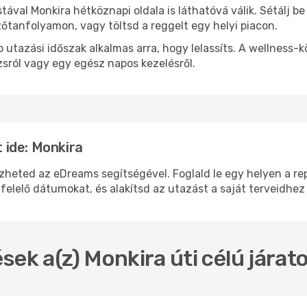
stával Monkira hétköznapi oldala is láthatóvá válik. Sétálj 
zőtanfolyamon, vagy töltsd a reggelt egy helyi piacon.
 utazási időszak alkalmas arra, hogy lelassíts. A wellness-
sról vagy egy egész napos kezelésről.
 ide: Monkira
ted az eDreams segítségével. Foglald le egy helyen a repü
felelő dátumokat, és alakítsd az utazást a saját terveidhez
sek a(z) Monkira úti célú jára