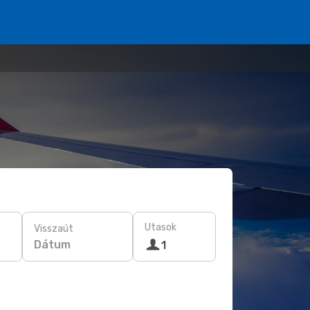
Utasok
Visszaút
Dátum
1