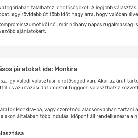
kategóriában találhatsz lehetőségeket. A legjobb választás
bbet, egy rövidebb út több időt hagy arra, hogy valóban élve
ok kompromisszumot kötnél, már néhány napos rugalmasság is
vezőbb ajánlatokért.
ásos járatokat ide: Monkira
sz, így valódi választási lehetőséged van. Akár az árat tart
tól és az utazási dátumoktól függően választhatsz közvetle
áratok Monkira-ba, vagy szeretnéd alacsonyabban tartani a 
akon általában több indulási időpont áll rendelkezésre a na
álasztása