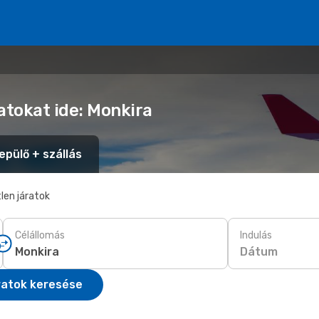
atokat ide: Monkira
epülő + szállás
len járatok
Célállomás
Indulás
Dátum
ratok keresése