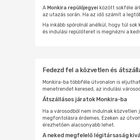
A
Monkira repülőjegyei
között sokféle ár
az utazás során. Ha az idő számít a legtö
Ha inkább spórolnál anélkül, hogy túl s
és indulási repülőteret is megnézni a ked
Fedezd fel a közvetlen és átszáll
Monkira-ba többféle útvonalon is eljuthat
menetrendet keresed, az indulási városod
Átszállásos járatok Monkira-ba
Ha a városodból nem indulnak közvetlen j
megfontolásra érdemes. Ezeken az útvonal
érezhetően alacsonyabb lehet.
A neked megfelelő légitársaság kiv