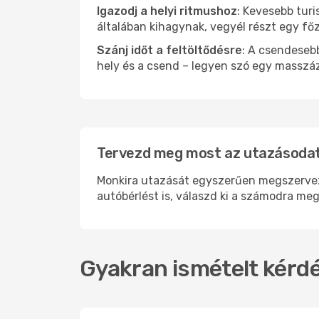
Igazodj a helyi ritmushoz
: Kevesebb turi
általában kihagynak, vegyél részt egy fő
Szánj időt a feltöltődésre
: A csendesebb
hely és a csend – legyen szó egy masszáz
Tervezd meg most az utazásodat
Monkira utazását egyszerűen megszervezhe
autóbérlést is, válaszd ki a számodra meg
Gyakran ismételt kérdé