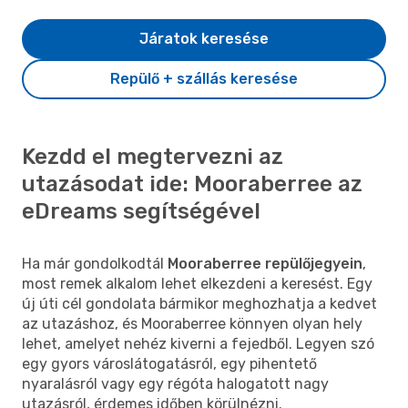
Járatok keresése
Repülő + szállás keresése
Kezdd el megtervezni az
utazásodat ide: Mooraberree az
eDreams segítségével
Ha már gondolkodtál
Mooraberree repülőjegyein
,
most remek alkalom lehet elkezdeni a keresést. Egy
új úti cél gondolata bármikor meghozhatja a kedvet
az utazáshoz, és Mooraberree könnyen olyan hely
lehet, amelyet nehéz kiverni a fejedből. Legyen szó
egy gyors városlátogatásról, egy pihentető
nyaralásról vagy egy régóta halogatott nagy
utazásról, érdemes időben körülnézni.