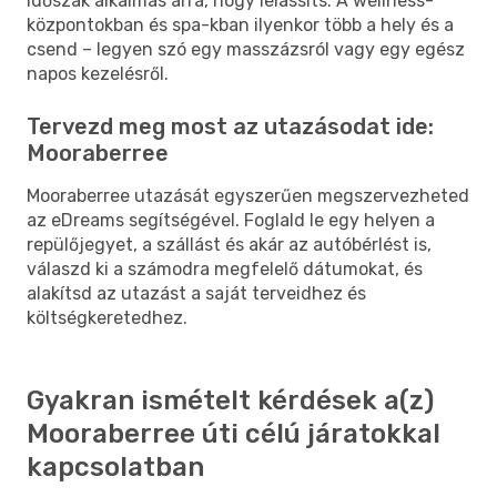
időszak alkalmas arra, hogy lelassíts. A wellness-
központokban és spa-kban ilyenkor több a hely és a
csend – legyen szó egy masszázsról vagy egy egész
napos kezelésről.
Tervezd meg most az utazásodat ide:
Mooraberree
Mooraberree utazását egyszerűen megszervezheted
az eDreams segítségével. Foglald le egy helyen a
repülőjegyet, a szállást és akár az autóbérlést is,
válaszd ki a számodra megfelelő dátumokat, és
alakítsd az utazást a saját terveidhez és
költségkeretedhez.
Gyakran ismételt kérdések a(z)
Mooraberree úti célú járatokkal
kapcsolatban