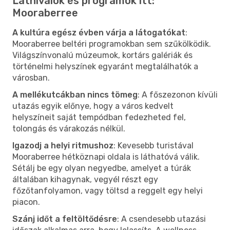
Látnivalók és programok itt:
Mooraberree
A kultúra egész évben várja a látogatókat
:
Mooraberree beltéri programokban sem szűkölködik.
Világszínvonalú múzeumok, kortárs galériák és
történelmi helyszínek egyaránt megtalálhatók a
városban.
A mellékutcákban nincs tömeg
: A főszezonon kívüli
utazás egyik előnye, hogy a város kedvelt
helyszíneit saját tempódban fedezheted fel,
tolongás és várakozás nélkül.
Igazodj a helyi ritmushoz
: Kevesebb turistával
Mooraberree hétköznapi oldala is láthatóvá válik.
Sétálj be egy olyan negyedbe, amelyet a túrák
általában kihagynak, vegyél részt egy
főzőtanfolyamon, vagy töltsd a reggelt egy helyi
piacon.
Szánj időt a feltöltődésre
: A csendesebb utazási