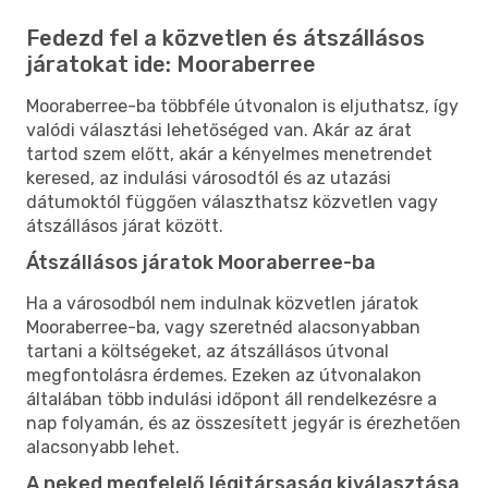
Fedezd fel a közvetlen és átszállásos
járatokat ide: Mooraberree
Mooraberree-ba többféle útvonalon is eljuthatsz, így
valódi választási lehetőséged van. Akár az árat
tartod szem előtt, akár a kényelmes menetrendet
keresed, az indulási városodtól és az utazási
dátumoktól függően választhatsz közvetlen vagy
átszállásos járat között.
Átszállásos járatok Mooraberree-ba
Ha a városodból nem indulnak közvetlen járatok
Mooraberree-ba, vagy szeretnéd alacsonyabban
tartani a költségeket, az átszállásos útvonal
megfontolásra érdemes. Ezeken az útvonalakon
általában több indulási időpont áll rendelkezésre a
nap folyamán, és az összesített jegyár is érezhetően
alacsonyabb lehet.
A neked megfelelő légitársaság kiválasztása