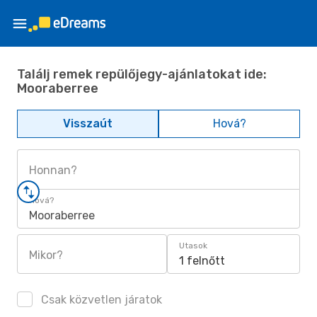
Találj remek repülőjegy-ajánlatokat ide:
Mooraberree
Visszaút
Hová?
Honnan?
Hová?
Mooraberree
Utasok
Mikor?
1 felnőtt
Csak közvetlen járatok