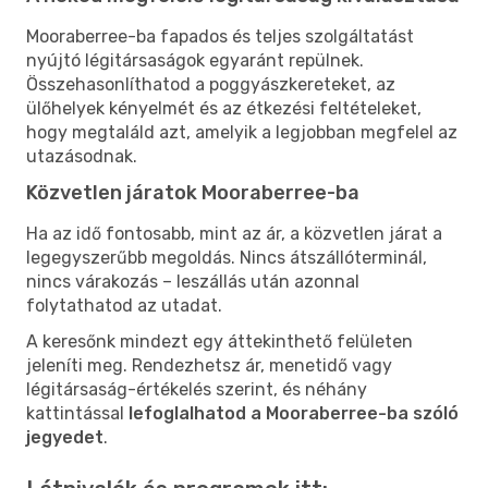
Mooraberree-ba fapados és teljes szolgáltatást
nyújtó légitársaságok egyaránt repülnek.
Összehasonlíthatod a poggyászkereteket, az
ülőhelyek kényelmét és az étkezési feltételeket,
hogy megtaláld azt, amelyik a legjobban megfelel az
utazásodnak.
Közvetlen járatok Mooraberree-ba
Ha az idő fontosabb, mint az ár, a közvetlen járat a
legegyszerűbb megoldás. Nincs átszállóterminál,
nincs várakozás – leszállás után azonnal
folytathatod az utadat.
A keresőnk mindezt egy áttekinthető felületen
jeleníti meg. Rendezhetsz ár, menetidő vagy
légitársaság-értékelés szerint, és néhány
kattintással
lefoglalhatod a Mooraberree-ba szóló
jegyedet
.