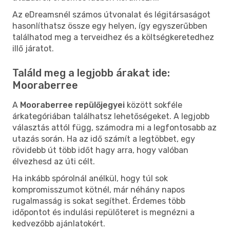
Az eDreamsnél számos útvonalat és légitársaságot
hasonlíthatsz össze egy helyen, így egyszerűbben
találhatod meg a terveidhez és a költségkeretedhez
illő járatot.
Találd meg a legjobb árakat ide:
Mooraberree
A
Mooraberree repülőjegyei
között sokféle
árkategóriában találhatsz lehetőségeket. A legjobb
választás attól függ, számodra mi a legfontosabb az
utazás során. Ha az idő számít a legtöbbet, egy
rövidebb út több időt hagy arra, hogy valóban
élvezhesd az úti célt.
Ha inkább spórolnál anélkül, hogy túl sok
kompromisszumot kötnél, már néhány napos
rugalmasság is sokat segíthet. Érdemes több
időpontot és indulási repülőteret is megnézni a
kedvezőbb ajánlatokért.