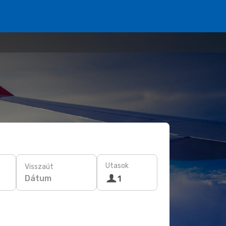
Utasok
Visszaút
Dátum
1