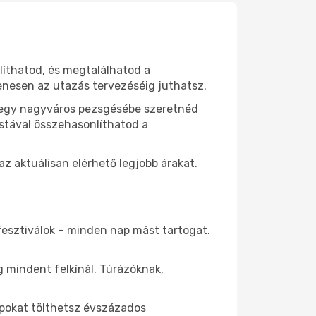
líthatod, és megtalálhatod a
yenesen az utazás tervezéséig juthatsz.
r egy nagyváros pezsgésébe szeretnéd
istával összehasonlíthatod a
 aktuálisan elérhető legjobb árakat.
fesztiválok – minden nap mást tartogat.
 mindent felkínál. Túrázóknak,
pokat tölthetsz évszázados