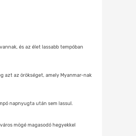
 vannak, és az élet lassabb tempóban
meg azt az örökséget, amely Myanmar-nak
tempó napnyugta után sem lassul.
z óváros mögé magasodó hegyekkel