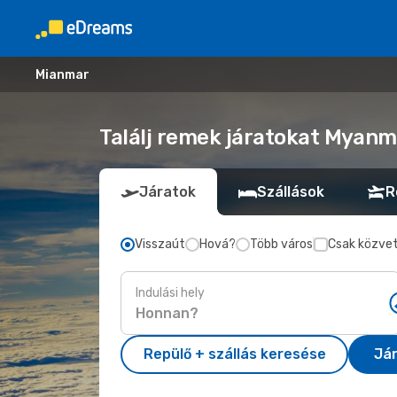
Mianmar
Találj remek járatokat Myanm
Járatok
Szállások
R
Visszaút
Hová?
Több város
Csak közvet
Indulási hely
Repülő + szállás keresése
Já