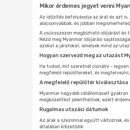
Mikor érdemes jegyet venni Mya
Az időzítés befolyásolja az árat és azt 
alacsonyabbak, és jobban megismerheted,
A csúcsszezon megbízható időjárást és te
Nézd meg Myanmar időjárási sajátosságait
azokat a járatokat, amelyek mind az utaz
Hogyan szervezd meg az utazást 
Ha tudod, mit szeretnél csinálni – legyen
megfelelő repülőtereket, és megtervezni
A megfelelő repülőtér kiválasztása
Myanmar nagyobb célállomásait gyakran tö
megközelítést jelenthetnek, ezért érdeme
Rugalmas utazási dátumok
Az árak a szezonnal együtt változnak, é
általában kifizetődik.