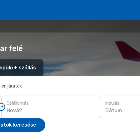
ar felé
epülő + szállás
len járatok
Célállomás
Indulás
Dátum
ratok keresése