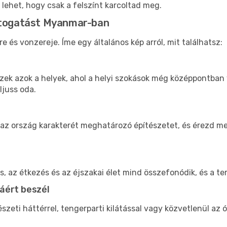
 lehet, hogy csak a felszínt karcoltad meg.
látogatást Myanmar-ban
és vonzereje. Íme egy általános kép arról, mit találhatsz:
 ezek azok a helyek, ahol a helyi szokások még középpontban
ljuss oda.
l az ország karakterét meghatározó építészetet, és érezd 
ás, az étkezés és az éjszakai élet mind összefonódik, és a 
áért beszél
eti háttérrel, tengerparti kilátással vagy közvetlenül a