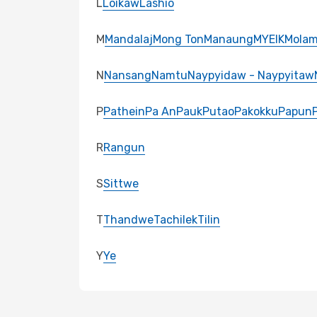
L
Loikaw
Lashio
M
Mandalaj
Mong Ton
Manaung
MYEIK
Molam
N
Nansang
Namtu
Naypyidaw - Naypyitaw
P
Pathein
Pa An
Pauk
Putao
Pakokku
Papun
R
Rangun
S
Sittwe
T
Thandwe
Tachilek
Tilin
Y
Ye