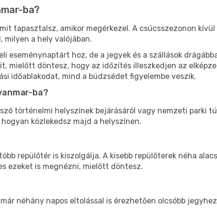
nmar-ba?
is, mit tapasztalsz, amikor megérkezel. A csúcsszezonon kív
 milyen a hely valójában.
li eseménynaptárt hoz, de a jegyek és a szállások drágábba
, mielőtt döntesz, hogy az időzítés illeszkedjen az elképz
ási időablakodat, mind a büdzsédet figyelembe veszik.
Myanmar-ba?
 szó történelmi helyszínek bejárásáról vagy nemzeti parki tú
, hogyan közlekedsz majd a helyszínen.
bb repülőtér is kiszolgálja. A kisebb repülőterek néha ala
s ezeket is megnézni, mielőtt döntesz.
s már néhány napos eltolással is érezhetően olcsóbb jegyh