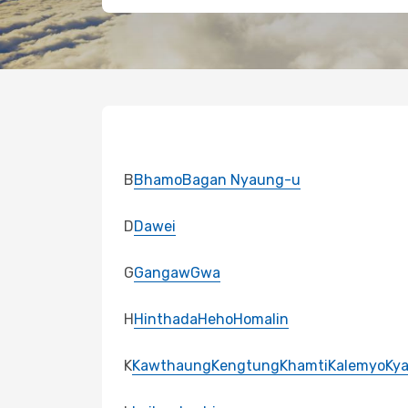
B
Bhamo
Bagan Nyaung-u
D
Dawei
G
Gangaw
Gwa
H
Hinthada
Heho
Homalin
K
Kawthaung
Kengtung
Khamti
Kalemyo
Ky