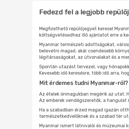
Fedezd fel a legjobb repül
Megfizethető repülőjegyet keresel Myanm
költségvetésedhez illő ajánlatot erre a k
Myanmar természeti adottságokat, városi
belevetni magad, akár csendesebb környez
légitársaságokat, az útvonalakat és a m
Spontán utazást tervezel, vagy hónapokk
Kevesebb idő keresésre, több idő arra, h
Mit érdemes tudni Myanmar-ról?
Az ételek önmagukban megérik az utat. He
Az emberek vendégszeretők, a hangulat 
Ha a szabadban érzed magad igazán ottho
természetkedvelőknek és a szabad tér ut
Myanmar ismert látnivalói és múzeumai k