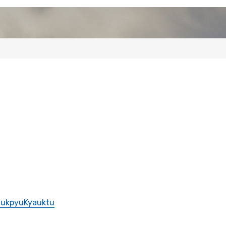
aukpyu
Kyauktu