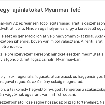
őjegy-ajánlatokat Myanmar felé
ar-ba? Az eDreamsen több légitársaság árait is összehason
edvelt úti célra. Minden egy helyen van, így a kereséstől eg
 életet és generációkon átívelő hagyományokat kínál. Aká
etben pihennél, bőven van miből választani. A fenti járatl
enetrendeket.
al előre szervezel? Keresőnk mindkét esetben megmutatja az
ogy átgondold, mit fogsz csinálni Myanmar-ban.
lyi ízek, regionális fogások, utcai piacok és hagyományos 
magával ragad, és az élmény sokáig megmarad.
n, a táj komoly hegyektől nyugodt tengerparti szakaszokig
án vágyóknak egyaránt van mit felfedezni.
ézzelfogható közelségbe hozzák az ország történelmét. Na