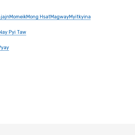
jajn
Momeik
Mong Hsat
Magway
Myitkyina
Nay Pyi Taw
Pyay