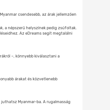
ül Myanmar csendesebb, az árak jellemzően
k, a népszerű helyszínek pedig zsúfoltak.
eléseidhez. Az eDreams segít megtalálni
rákról –, könnyebb kiválasztani a
csonyabb árakat és közvetlenebb
ez juthatsz Myanmar-ba. A rugalmasság