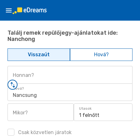
Találj remek repülőjegy-ajánlatokat ide:
Nanchong
Visszaút
Hová?
Honnan?
Hová?
Nancsung
Utasok
Mikor?
1 felnőtt
Csak közvetlen járatok