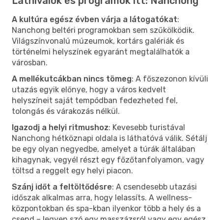
Látnivalók és programok itt: Nanchong
A kultúra egész évben várja a látogatókat
:
Nanchong beltéri programokban sem szűkölködik.
Világszínvonalú múzeumok, kortárs galériák és
történelmi helyszínek egyaránt megtalálhatók a
városban.
A mellékutcákban nincs tömeg
: A főszezonon kívüli
utazás egyik előnye, hogy a város kedvelt
helyszíneit saját tempódban fedezheted fel,
tolongás és várakozás nélkül.
Igazodj a helyi ritmushoz
: Kevesebb turistával
Nanchong hétköznapi oldala is láthatóvá válik. Sétálj
be egy olyan negyedbe, amelyet a túrák általában
kihagynak, vegyél részt egy főzőtanfolyamon, vagy
töltsd a reggelt egy helyi piacon.
Szánj időt a feltöltődésre
: A csendesebb utazási
időszak alkalmas arra, hogy lelassíts. A wellness-
központokban és spa-kban ilyenkor több a hely és a
csend – legyen szó egy masszázsról vagy egy egész