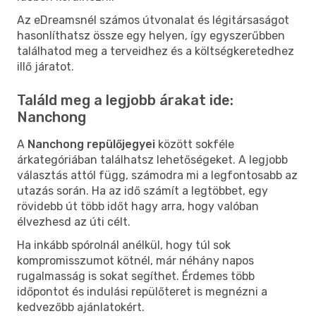
Az eDreamsnél számos útvonalat és légitársaságot
hasonlíthatsz össze egy helyen, így egyszerűbben
találhatod meg a terveidhez és a költségkeretedhez
illő járatot.
Találd meg a legjobb árakat ide:
Nanchong
A
Nanchong repülőjegyei
között sokféle
árkategóriában találhatsz lehetőségeket. A legjobb
választás attól függ, számodra mi a legfontosabb az
utazás során. Ha az idő számít a legtöbbet, egy
rövidebb út több időt hagy arra, hogy valóban
élvezhesd az úti célt.
Ha inkább spórolnál anélkül, hogy túl sok
kompromisszumot kötnél, már néhány napos
rugalmasság is sokat segíthet. Érdemes több
időpontot és indulási repülőteret is megnézni a
kedvezőbb ajánlatokért.