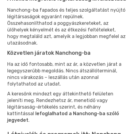
Nanchong-ba fapados és teljes szolgáltatást nyújtó
légitársaságok egyaránt repülnek.
Összehasonlíthatod a poggyászkereteket, az
ülőhelyek kényelmét és az étkezési feltételeket,
hogy megtaláld azt, amelyik a legjobban megfelel az
utazásodnak.
Közvetlen járatok Nanchong-ba
Ha az idő fontosabb, mint az ár, a közvetlen járat a
legegyszerűbb megoldás. Nincs átszállóterminál,
nincs várakozás – leszállás után azonnal
folytathatod az utadat.
A keresőnk mindezt egy áttekinthető felületen
jeleníti meg. Rendezhetsz ár, menetidő vagy
légitársaság-értékelés szerint, és néhány
kattintással
lefoglalhatod a Nanchong-ba szóló
jegyedet
.