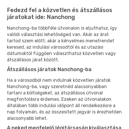
Fedezd fel a közvetlen és átszállásos
járatokat ide: Nanchong
Nanchong-ba többféle útvonalon is eljuthatsz, így
valódi választási lehetőséged van. Akár az árat
tartod szem előtt, akár a kényelmes menetrendet
keresed, az indulási városodtól és az utazási
dátumoktól függően választhatsz közvetlen vagy
átszállásos járat között.
Átszállásos járatok Nanchong-ba
Ha a városodból nem indulnak közvetlen járatok
Nanchong-ba, vagy szeretnéd alacsonyabban
tartani a költségeket, az átszállásos útvonal
megfontolásra érdemes. Ezeken az útvonalakon
általában több indulási időpont áll rendelkezésre a
nap folyamán, és az összesített jegyár is érezhetően
alacsonyabb lehet.
A neked megfelelő légitársaság kiválasztása