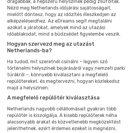
drágábbak, a népszerű helyszínek pedig zsúfoltak.
Nézd meg Netherlands időjárási sajátosságait,
mielőtt döntesz, hogy az időzítés illeszkedjen az
elképzeléseidhez. Az eDreams segít megtalálni
azokat a járatokat, amelyek mind az utazási
időablakodat, mind a büdzsédet figyelembe veszik.
Hogyan szervezd meg az utazást
Netherlands-ba?
Ha tudod, mit szeretnél csinálni – legyen szó
történelmi helyszínek bejárásáról vagy nemzeti parki
túrákról –, könnyebb kiválasztani a megfelelő
repülőtereket, és megtervezni, hogyan közlekedsz
majd a helyszínen.
A megfelelő repülőtér kiválasztása
Netherlands nagyobb célállomásait gyakran több
repülőtér is kiszolgálja. A kisebb repülőterek néha
alacsonyabb árakat és közvetlenebb megközelítést
jelenthetnek, ezért érdemes ezeket is megnézni,