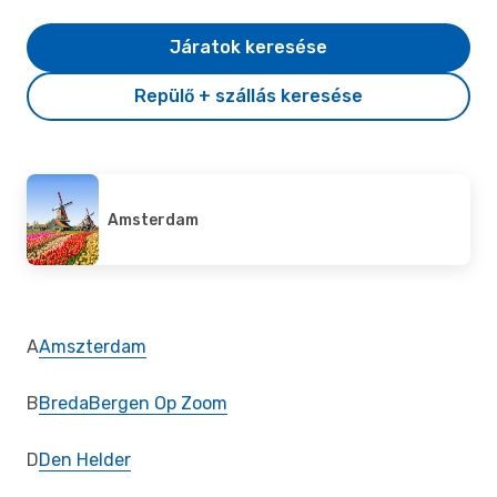
Járatok keresése
Repülő + szállás keresése
Amsterdam
A
Amszterdam
B
Breda
Bergen Op Zoom
D
Den Helder