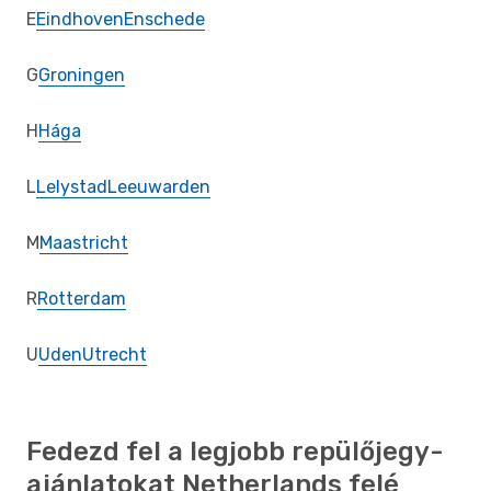
E
Eindhoven
Enschede
G
Groningen
H
Hága
L
Lelystad
Leeuwarden
M
Maastricht
R
Rotterdam
U
Uden
Utrecht
Fedezd fel a legjobb repülőjegy-
ajánlatokat Netherlands felé