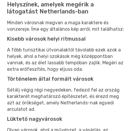
Helyszínek, amelyek megérik a
látogatást Netherlands-ban
Minden városnak megvan a maga karaktere és
vonzereje. Íme egy általános kép arról, mit találhatsz:
Kisebb városok helyi ritmussal
A főbb turisztikai útvonalaktól távolabb ezek azok a
helyek, ahol a helyi szokások még középpontban
vannak, és az élet lassabb tempóban zajlik. Megéri az
extra erőfeszítés, hogy eljuss oda.
Történelem által formált városok
Sétálj végig régi negyedeken, fedezd fel az ország
karakterét meghatározó építészetet, és érezd meg
azt az örökséget, amely Netherlands-nak egyedi
arculatot ad.
Lüktető nagyvárosok
Olyan városok, ahol a művészet, a vásárlás, az