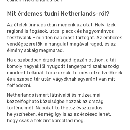
Mit érdemes tudni Netherlands-ról?
Az ételek önmagukban megérik az utat. Helyi ízek,
regionális fogások, utcai piacok és hagyományos
fesztiválok – minden nap mást tartogat. Az emberek
vendégszeretők, a hangulat magával ragad, és az
élmény sokáig megmarad.
Ha a szabadban érzed magad igazán otthon, a táj
komoly hegyektől nyugodt tengerparti szakaszokig
mindent felkínál. Túrázóknak, természetkedvelőknek
és a szabad tér után vágyóknak egyaránt van mit
felfedezni.
Netherlands ismert látnivalói és múzeumai
kézzelfogható közelségbe hozzák az ország
történelmét. Napokat tölthetsz évszázados
helyszíneken, és még így is az az érzésed lehet,
hogy csak a felszínt karcoltad meg.