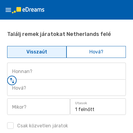
Találj remek járatokat Netherlands felé
Visszaút
Hová?
Honnan?
Hová?
Utasok
Mikor?
1 felnőtt
Csak közvetlen járatok