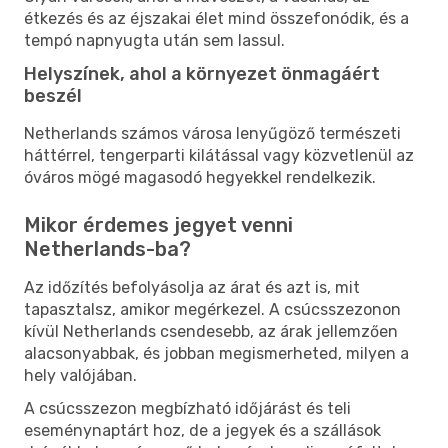
étkezés és az éjszakai élet mind összefonódik, és a
tempó napnyugta után sem lassul.
Helyszínek, ahol a környezet önmagáért
beszél
Netherlands számos városa lenyűgöző természeti
háttérrel, tengerparti kilátással vagy közvetlenül az
óváros mögé magasodó hegyekkel rendelkezik.
Mikor érdemes jegyet venni
Netherlands-ba?
Az időzítés befolyásolja az árat és azt is, mit
tapasztalsz, amikor megérkezel. A csúcsszezonon
kívül Netherlands csendesebb, az árak jellemzően
alacsonyabbak, és jobban megismerheted, milyen a
hely valójában.
A csúcsszezon megbízható időjárást és teli
eseménynaptárt hoz, de a jegyek és a szállások