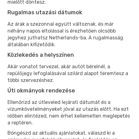
mielőtt döntesz.
Rugalmas utazási dátumok
Az árak a szezonnal együtt változnak, és már
néhány napos eltolással is érezhetően olcsóbb
jegyhez juthatsz Netherlands-ba. A rugalmasság
általában kifizetődik.
Közlekedés a helyszínen
Akár vonatot tervezel, akár autót bérelnél, a
repülőjegy lefoglalásával szilárd alapot teremtesz a
többi szervezéshez.
Úti okmányok rendezése
Ellenőrizd az útleveled lejárati dátumát és a
vízumkövetelményeket jóval az utazás előtt. Ha ezt
időben elintézed, nem érhet kellemetlen meglepetés
a reptéren.
Böngészd az aktuális ajánlatokat, válaszd ki a