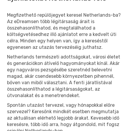
Megfizethető repülőjegyet keresel Netherlands-ba?
Az eDreamsen több légitársaság árait is
összehasonlíthatod, és megtalálhatod a
költségvetésedhez illő ajánlatot erre a kedvelt úti
célra. Minden egy helyen van, így a kereséstől
egyenesen az utazás tervezéséig juthatsz.
Netherlands természeti adottságokat, városi életet
és generációkon átívelő hagyományokat kínál. Akár
egy nagyváros pezsgésébe szeretnéd belevetni
magad, akár csendesebb környezetben pihennél,
bőven van miből választani. A fenti járatlistával
összehasonlíthatod a légitársaságokat, az
útvonalakat és a menetrendeket.
Spontán utazást tervezel, vagy hónapokkal előre
szervezel? Keresőnk mindkét esetben megmutatja
az aktuálisan elérhető legjobb árakat. Kevesebb idő
keresésre, több idő arra, hogy átgondold, mit fogsz
csinálni Netherlands-ban.