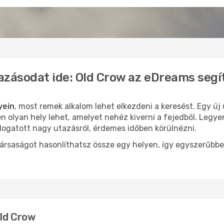
azásodat ide: Old Crow az eDreams segí
yein
, most remek alkalom lehet elkezdeni a keresést. Egy új
 olyan hely lehet, amelyet nehéz kiverni a fejedből. Legye
logatott nagy utazásról, érdemes időben körülnézni.
ársaságot hasonlíthatsz össze egy helyen, így egyszerűbbe
Old Crow