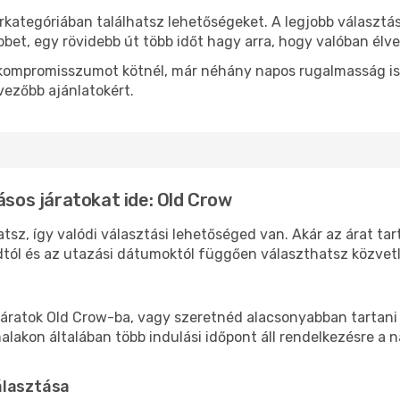
rkategóriában találhatsz lehetőségeket. A legjobb választá
bbet, egy rövidebb út több időt hagy arra, hogy valóban élve
ok kompromisszumot kötnél, már néhány napos rugalmasság is
vezőbb ajánlatokért.
ásos járatokat ide: Old Crow
tsz, így valódi választási lehetőséged van. Akár az árat ta
tól és az utazási dátumoktól függően választhatsz közvetle
áratok Old Crow-ba, vagy szeretnéd alacsonyabban tartani a
akon általában több indulási időpont áll rendelkezésre a na
álasztása