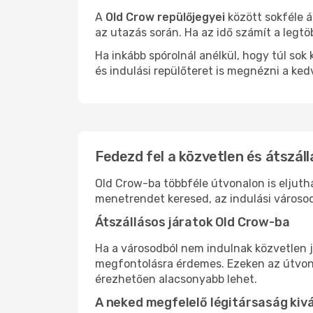
A
Old Crow repülőjegyei
között sokféle á
az utazás során. Ha az idő számít a legtö
Ha inkább spórolnál anélkül, hogy túl s
és indulási repülőteret is megnézni a ked
Fedezd fel a közvetlen és átszáll
Old Crow-ba többféle útvonalon is eljutha
menetrendet keresed, az indulási városod
Átszállásos járatok Old Crow-ba
Ha a városodból nem indulnak közvetlen j
megfontolásra érdemes. Ezeken az útvonal
érezhetően alacsonyabb lehet.
A neked megfelelő légitársaság kiv