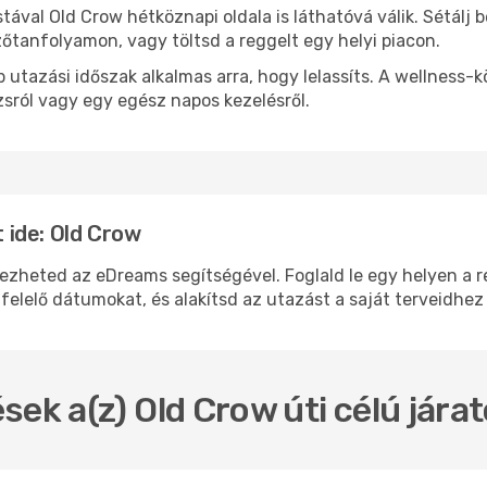
stával Old Crow hétköznapi oldala is láthatóvá válik. Sétálj
zőtanfolyamon, vagy töltsd a reggelt egy helyi piacon.
 utazási időszak alkalmas arra, hogy lelassíts. A wellness-
sról vagy egy egész napos kezelésről.
ide: Old Crow
eted az eDreams segítségével. Foglald le egy helyen a rep
felelő dátumokat, és alakítsd az utazást a saját terveidhez
sek a(z) Old Crow úti célú jár