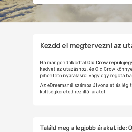
Kezdd el megtervezni az ut
Ha már gondolkodtál
Old Crow repülőjeg
kedvet az utazáshoz, és Old Crow könnyen
pihentető nyaralásról vagy egy régóta ha
Az eDreamsnél számos útvonalat és légit
költségkeretedhez illő járatot.
Találd meg a legjobb árakat ide: 