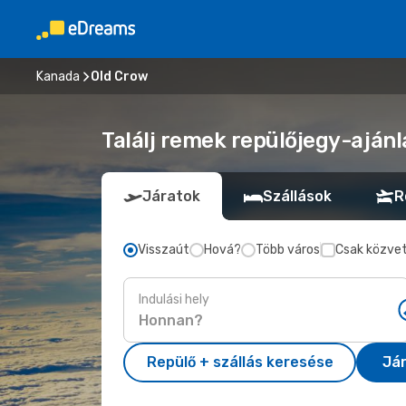
Kanada
Old Crow
Találj remek repülőjegy-ajánl
Járatok
Szállások
R
Visszaút
Hová?
Több város
Csak közvet
Indulási hely
Repülő + szállás keresése
Já