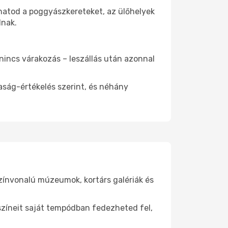
thatod a poggyászkereteket, az ülőhelyek
dnak.
 nincs várakozás – leszállás után azonnal
aság-értékelés szerint, és néhány
színvonalú múzeumok, kortárs galériák és
yszíneit saját tempódban fedezheted fel,