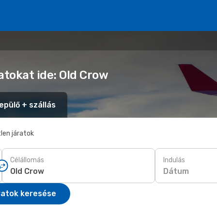
atokat ide: Old Crow
epülő + szállás
len járatok
Célállomás
Indulás
Dátum
ratok keresése