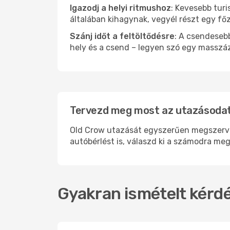
Igazodj a helyi ritmushoz
: Kevesebb turi
általában kihagynak, vegyél részt egy fő
Szánj időt a feltöltődésre
: A csendesebb
hely és a csend – legyen szó egy masszáz
Tervezd meg most az utazásodat 
Old Crow utazását egyszerűen megszervezh
autóbérlést is, válaszd ki a számodra meg
Gyakran ismételt kérdé