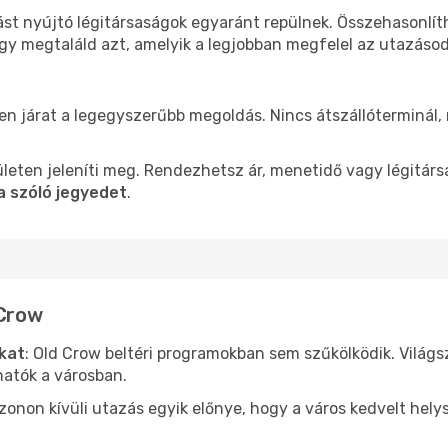
ást nyújtó légitársaságok egyaránt repülnek. Összehasonlí
ogy megtaláld azt, amelyik a legjobban megfelel az utazáso
len járat a legegyszerűbb megoldás. Nincs átszállóterminál,
leten jeleníti meg. Rendezhetsz ár, menetidő vagy légitárs
a szóló jegyedet
.
 Crow
ókat
: Old Crow beltéri programokban sem szűkölködik. Világ
hatók a városban.
ezonon kívüli utazás egyik előnye, hogy a város kedvelt hel