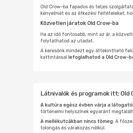
Old Crow-ba fapados és teljes szolgáltat
kényelmét és az étkezési feltételeket, h
Közvetlen járatok Old Crow-ba
Ha az idő fontosabb, mint az ár, a közvet
folytathatod az utadat.
A keresőnk mindezt egy áttekinthető felü
kattintással
lefoglalhatod a Old Crow-b
Látnivalók és programok itt: Old
A kultúra egész évben várja a látogat
történelmi helyszínek egyaránt megtalál
A mellékutcákban nincs tömeg
: A fősz
tolongás és várakozás nélkül.