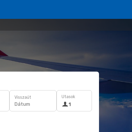
Utasok
Visszaút
Dátum
1