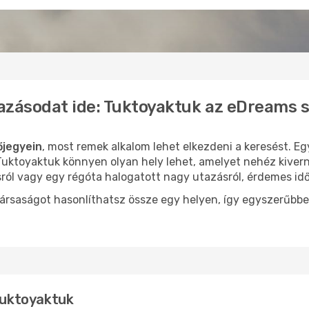
azásodat ide: Tuktoyaktuk az eDreams 
őjegyein
, most remek alkalom lehet elkezdeni a keresést. Eg
uktoyaktuk könnyen olyan hely lehet, amelyet nehéz kiverni
sról vagy egy régóta halogatott nagy utazásról, érdemes id
ársaságot hasonlíthatsz össze egy helyen, így egyszerűbbe
 Tuktoyaktuk