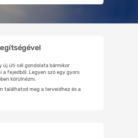
segítségével
y új úti cél gondolata bármikor
 a fejedből. Legyen szó egy gyors
őben körülnézni.
n találhatod meg a terveidhez és a