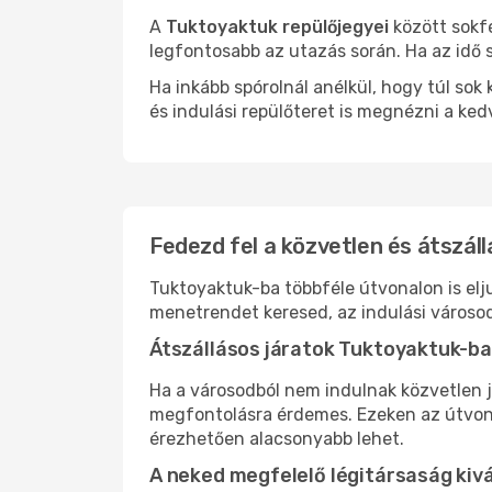
A
Tuktoyaktuk repülőjegyei
között sokfé
legfontosabb az utazás során. Ha az idő s
Ha inkább spórolnál anélkül, hogy túl s
és indulási repülőteret is megnézni a ked
Fedezd fel a közvetlen és átszál
Tuktoyaktuk-ba többféle útvonalon is elju
menetrendet keresed, az indulási városod
Átszállásos járatok Tuktoyaktuk-ba
Ha a városodból nem indulnak közvetlen j
megfontolásra érdemes. Ezeken az útvonal
érezhetően alacsonyabb lehet.
A neked megfelelő légitársaság kiv