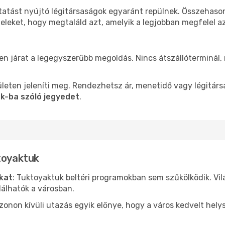
tatást nyújtó légitársaságok egyaránt repülnek. Összehaso
teleket, hogy megtaláld azt, amelyik a legjobban megfelel 
len járat a legegyszerűbb megoldás. Nincs átszállóterminál,
leten jeleníti meg. Rendezhetsz ár, menetidő vagy légitárs
k-ba szóló jegyedet
.
toyaktuk
ókat
: Tuktoyaktuk beltéri programokban sem szűkölködik. Vi
álhatók a városban.
ezonon kívüli utazás egyik előnye, hogy a város kedvelt hel