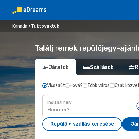
Kanada
Tuktoyaktuk
Találj remek repülőjegy-ajánl
Járatok
Szállások
R
Visszaút
Hová?
Több város
Csak közvet
Indulási hely
Repülő + szállás keresése
Já