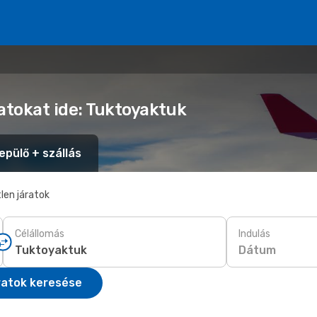
atokat ide: Tuktoyaktuk
epülő + szállás
len járatok
Célállomás
Indulás
Dátum
ratok keresése