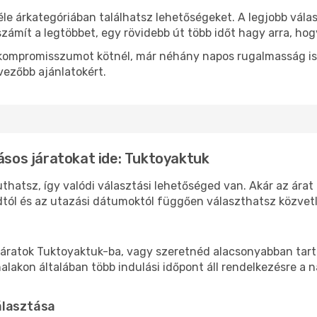
le árkategóriában találhatsz lehetőségeket. A legjobb vála
zámít a legtöbbet, egy rövidebb út több időt hagy arra, hog
ok kompromisszumot kötnél, már néhány napos rugalmasság is
vezőbb ajánlatokért.
lásos járatokat ide: Tuktoyaktuk
thatsz, így valódi választási lehetőséged van. Akár az árat
tól és az utazási dátumoktól függően választhatsz közvetle
áratok Tuktoyaktuk-ba, vagy szeretnéd alacsonyabban tarta
akon általában több indulási időpont áll rendelkezésre a na
álasztása