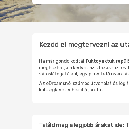
Kezdd el megtervezni az ut
Ha már gondolkodtál
Tuktoyaktuk repül
meghozhatja a kedvet az utazáshoz, és T
városlátogatásról, egy pihentető nyaralá
Az eDreamsnél számos útvonalat és légit
költségkeretedhez illő járatot.
Találd meg a legjobb árakat ide: