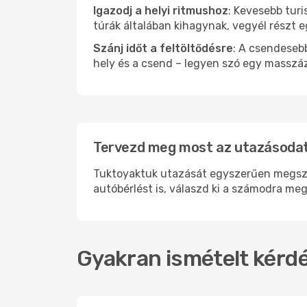
Igazodj a helyi ritmushoz
: Kevesebb turi
túrák általában kihagynak, vegyél részt 
Szánj időt a feltöltődésre
: A csendesebb
hely és a csend – legyen szó egy masszáz
Tervezd meg most az utazásodat
Tuktoyaktuk utazását egyszerűen megszer
autóbérlést is, válaszd ki a számodra meg
Gyakran ismételt kérdé