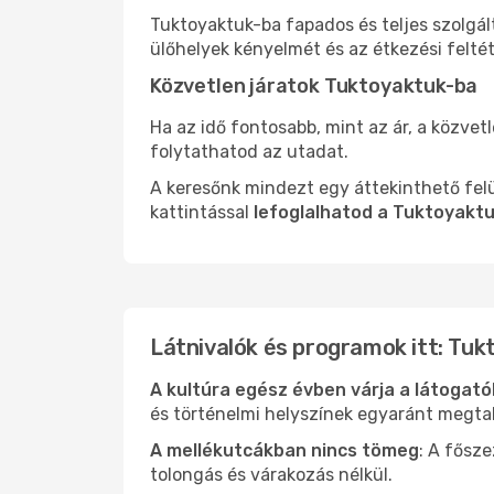
Tuktoyaktuk-ba fapados és teljes szolgál
ülőhelyek kényelmét és az étkezési felté
Közvetlen járatok Tuktoyaktuk-ba
Ha az idő fontosabb, mint az ár, a közvet
folytathatod az utadat.
A keresőnk mindezt egy áttekinthető felü
kattintással
lefoglalhatod a Tuktoyaktu
Látnivalók és programok itt: Tuk
A kultúra egész évben várja a látogat
és történelmi helyszínek egyaránt megtal
A mellékutcákban nincs tömeg
: A fősz
tolongás és várakozás nélkül.