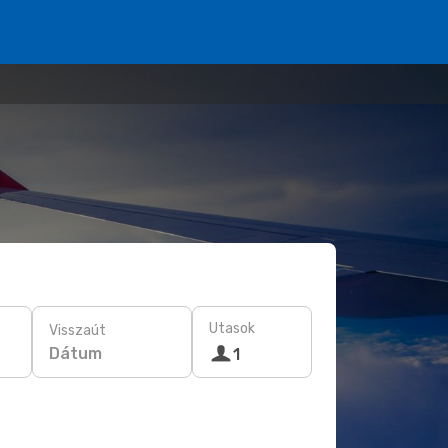
Utasok
Visszaút
Dátum
1