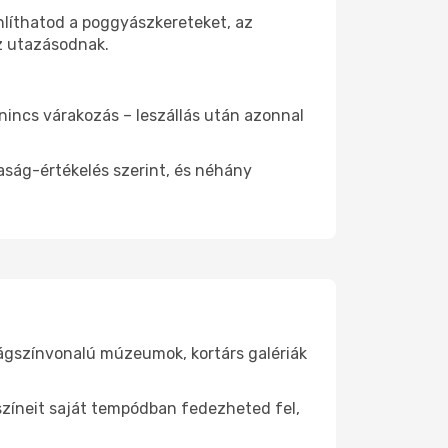
nlíthatod a poggyászkereteket, az
az utazásodnak.
 nincs várakozás – leszállás után azonnal
aság-értékelés szerint, és néhány
lágszínvonalú múzeumok, kortárs galériák
yszíneit saját tempódban fedezheted fel,