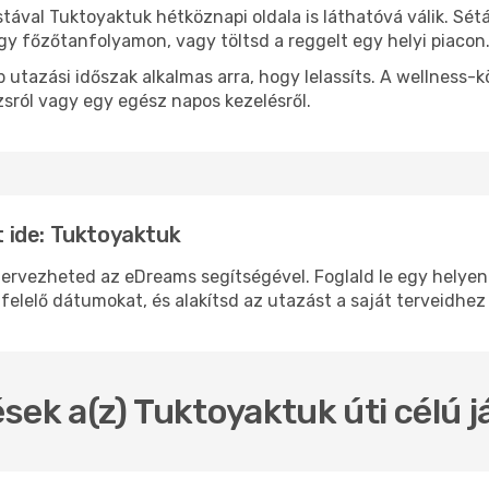
stával Tuktoyaktuk hétköznapi oldala is láthatóvá válik. Sé
egy főzőtanfolyamon, vagy töltsd a reggelt egy helyi piacon
 utazási időszak alkalmas arra, hogy lelassíts. A wellness-
sról vagy egy egész napos kezelésről.
 ide: Tuktoyaktuk
vezheted az eDreams segítségével. Foglald le egy helyen a 
felelő dátumokat, és alakítsd az utazást a saját terveidhez
sek a(z) Tuktoyaktuk úti célú 