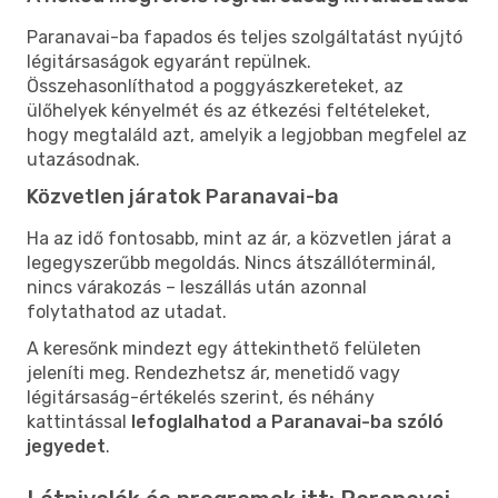
Paranavai-ba fapados és teljes szolgáltatást nyújtó
légitársaságok egyaránt repülnek.
Összehasonlíthatod a poggyászkereteket, az
ülőhelyek kényelmét és az étkezési feltételeket,
hogy megtaláld azt, amelyik a legjobban megfelel az
utazásodnak.
Közvetlen járatok Paranavai-ba
Ha az idő fontosabb, mint az ár, a közvetlen járat a
legegyszerűbb megoldás. Nincs átszállóterminál,
nincs várakozás – leszállás után azonnal
folytathatod az utadat.
A keresőnk mindezt egy áttekinthető felületen
jeleníti meg. Rendezhetsz ár, menetidő vagy
légitársaság-értékelés szerint, és néhány
kattintással
lefoglalhatod a Paranavai-ba szóló
jegyedet
.