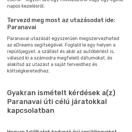
napos kezelésről.
Tervezd meg most az utazásodat ide:
Paranavai
Paranavai utazását egyszerűen megszervezheted
az eDreams segítségével. Foglald le egy helyen a
repülőjegyet, a szállást és akár az autóbérlést is,
válaszd ki a számodra megfelelő dátumokat, és
alakítsd az utazást a saját terveidhez és
költségkeretedhez.
Gyakran ismételt kérdések a(z)
Paranavai úti célú járatokkal
kapcsolatban
Hogyan találhatok kedvező árú repülőjegyeket