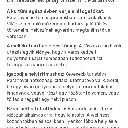
Látnivalók és programok itt: Paranavai
A kultúra egész évben várja a látogatókat
:
Paranavai beltéri programokban sem szűkölködik.
Világszínvonalú múzeumok, kortárs galériák és
történelmi helyszínek egyaránt megtalálhatók a
városban.
A mellékutcákban nincs tömeg
: A főszezonon kívüli
utazás egyik előnye, hogy a város kedvelt
helyszíneit saját tempódban fedezheted fel,
tolongás és várakozás nélkül.
Igazodj a helyi ritmushoz
: Kevesebb turistával
Paranavai hétköznapi oldala is láthatóvá válik. Sétálj
be egy olyan negyedbe, amelyet a túrák általában
kihagynak, vegyél részt egy főzőtanfolyamon, vagy
töltsd a reggelt egy helyi piacon.
Szánj időt a feltöltődésre
: A csendesebb utazási
időszak alkalmas arra, hogy lelassíts. A wellness-
központokban és spa-kban ilyenkor több a hely és a
csend – legyen szó egy masszázsról vagy egy egész