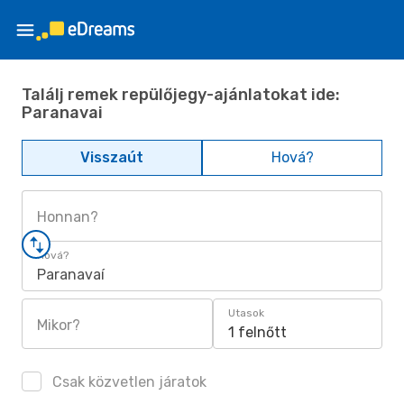
Találj remek repülőjegy-ajánlatokat ide:
Paranavai
Visszaút
Hová?
Honnan?
Hová?
Paranavaí
Utasok
Mikor?
1 felnőtt
Csak közvetlen járatok