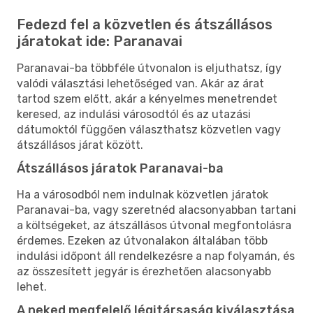
Fedezd fel a közvetlen és átszállásos
járatokat ide: Paranavai
Paranavai-ba többféle útvonalon is eljuthatsz, így
valódi választási lehetőséged van. Akár az árat
tartod szem előtt, akár a kényelmes menetrendet
keresed, az indulási városodtól és az utazási
dátumoktól függően választhatsz közvetlen vagy
átszállásos járat között.
Átszállásos járatok Paranavai-ba
Ha a városodból nem indulnak közvetlen járatok
Paranavai-ba, vagy szeretnéd alacsonyabban tartani
a költségeket, az átszállásos útvonal megfontolásra
érdemes. Ezeken az útvonalakon általában több
indulási időpont áll rendelkezésre a nap folyamán, és
az összesített jegyár is érezhetően alacsonyabb
lehet.
A neked megfelelő légitársaság kiválasztása