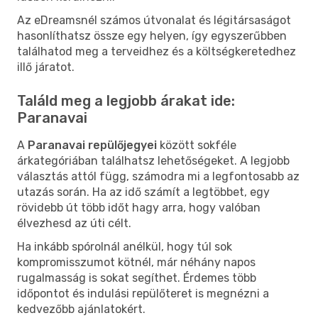
Az eDreamsnél számos útvonalat és légitársaságot
hasonlíthatsz össze egy helyen, így egyszerűbben
találhatod meg a terveidhez és a költségkeretedhez
illő járatot.
Találd meg a legjobb árakat ide:
Paranavai
A
Paranavai repülőjegyei
között sokféle
árkategóriában találhatsz lehetőségeket. A legjobb
választás attól függ, számodra mi a legfontosabb az
utazás során. Ha az idő számít a legtöbbet, egy
rövidebb út több időt hagy arra, hogy valóban
élvezhesd az úti célt.
Ha inkább spórolnál anélkül, hogy túl sok
kompromisszumot kötnél, már néhány napos
rugalmasság is sokat segíthet. Érdemes több
időpontot és indulási repülőteret is megnézni a
kedvezőbb ajánlatokért.