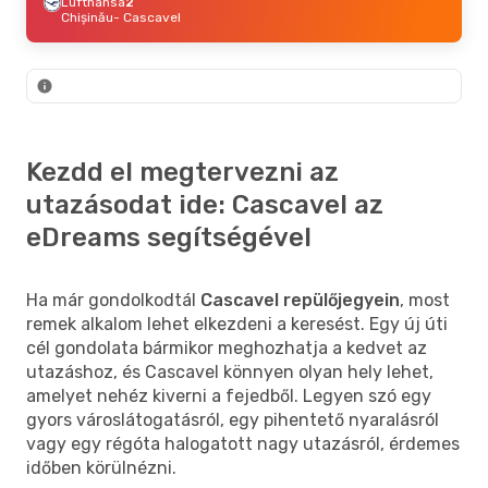
Lufthansa
2
Chișinău
- Cascavel
Kezdd el megtervezni az
utazásodat ide: Cascavel az
eDreams segítségével
Ha már gondolkodtál
Cascavel repülőjegyein
, most
remek alkalom lehet elkezdeni a keresést. Egy új úti
cél gondolata bármikor meghozhatja a kedvet az
utazáshoz, és Cascavel könnyen olyan hely lehet,
amelyet nehéz kiverni a fejedből. Legyen szó egy
gyors városlátogatásról, egy pihentető nyaralásról
vagy egy régóta halogatott nagy utazásról, érdemes
időben körülnézni.