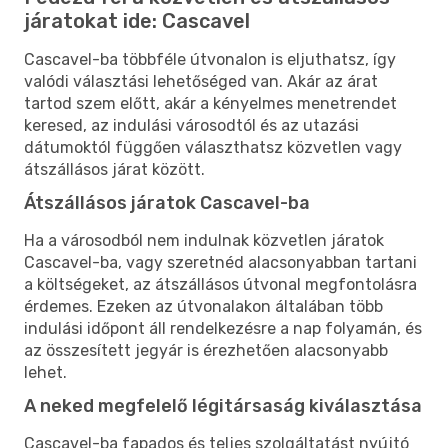
járatokat ide: Cascavel
Cascavel-ba többféle útvonalon is eljuthatsz, így
valódi választási lehetőséged van. Akár az árat
tartod szem előtt, akár a kényelmes menetrendet
keresed, az indulási városodtól és az utazási
dátumoktól függően választhatsz közvetlen vagy
átszállásos járat között.
Átszállásos járatok Cascavel-ba
Ha a városodból nem indulnak közvetlen járatok
Cascavel-ba, vagy szeretnéd alacsonyabban tartani
a költségeket, az átszállásos útvonal megfontolásra
érdemes. Ezeken az útvonalakon általában több
indulási időpont áll rendelkezésre a nap folyamán, és
az összesített jegyár is érezhetően alacsonyabb
lehet.
A neked megfelelő légitársaság kiválasztása
Cascavel-ba fapados és teljes szolgáltatást nyújtó