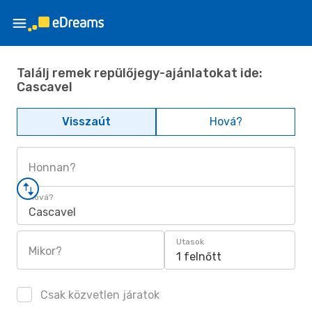
Találj remek repülőjegy-ajánlatokat ide:
Cascavel
Visszaút
Hová?
Honnan?
Hová?
Cascavel
Utasok
Mikor?
1 felnőtt
Csak közvetlen járatok