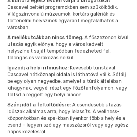
A kultúra egész évben várja a látogatókat
:
Cascavel beltéri programokban sem szűkölködik.
Világszínvonalú múzeumok, kortárs galériák és
történelmi helyszínek egyaránt megtalálhatók a
városban.
A mellékutcákban nincs tömeg
: A főszezonon kívüli
utazás egyik előnye, hogy a város kedvelt
helyszíneit saját tempódban fedezheted fel,
tolongás és várakozás nélkül.
Igazodj a helyi ritmushoz
: Kevesebb turistával
Cascavel hétköznapi oldala is láthatóvá válik. Sétálj
be egy olyan negyedbe, amelyet a túrák általában
kihagynak, vegyél részt egy főzőtanfolyamon, vagy
töltsd a reggelt egy helyi piacon.
Szánj időt a feltöltődésre
: A csendesebb utazási
időszak alkalmas arra, hogy lelassíts. A wellness-
központokban és spa-kban ilyenkor több a hely és a
csend – legyen szó egy masszázsról vagy egy egész
napos kezelésről.