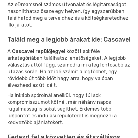
Az eDreamsnél számos útvonalat és légitársaságot
hasonlíthatsz össze egy helyen, így egyszerűbben
találhatod meg a terveidhez és a költségkeretedhez
illő járatot.
Találd meg a legjobb árakat ide: Cascavel
A
Cascavel repülőjegyei
között sokféle
árkategóriában találhatsz lehetőségeket. A legjobb
választás attól függ, számodra mi a legfontosabb az
utazás során. Ha az idő számít a legtöbbet, egy
rövidebb út több időt hagy arra, hogy valóban
élvezhesd az úti célt.
Ha inkább spórolnál anélkül, hogy túl sok
kompromisszumot kötnél, már néhány napos
rugalmasság is sokat segíthet. Érdemes több
időpontot és indulási repülőteret is megnézni a
kedvezőbb ajánlatokért.
Fedezd fel a közvetlen és átszállásos