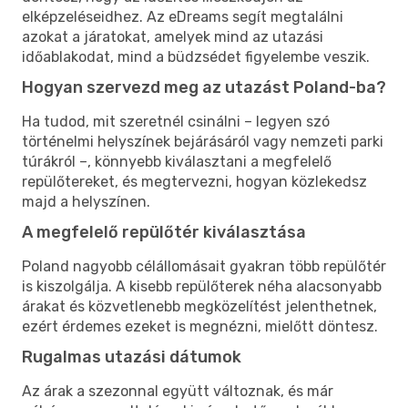
elképzeléseidhez. Az eDreams segít megtalálni
azokat a járatokat, amelyek mind az utazási
időablakodat, mind a büdzsédet figyelembe veszik.
Hogyan szervezd meg az utazást Poland-ba?
Ha tudod, mit szeretnél csinálni – legyen szó
történelmi helyszínek bejárásáról vagy nemzeti parki
túrákról –, könnyebb kiválasztani a megfelelő
repülőtereket, és megtervezni, hogyan közlekedsz
majd a helyszínen.
A megfelelő repülőtér kiválasztása
Poland nagyobb célállomásait gyakran több repülőtér
is kiszolgálja. A kisebb repülőterek néha alacsonyabb
árakat és közvetlenebb megközelítést jelenthetnek,
ezért érdemes ezeket is megnézni, mielőtt döntesz.
Rugalmas utazási dátumok
Az árak a szezonnal együtt változnak, és már