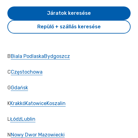
Járatok keresése
Repülő + szállás keresése
B
Biala Podlaska
Bydgoszcz
C
Częstochowa
G
Gdańsk
K
Krakkó
Katowice
Koszalin
L
Łódź
Lublin
N
Nowy Dwor Mazowiecki