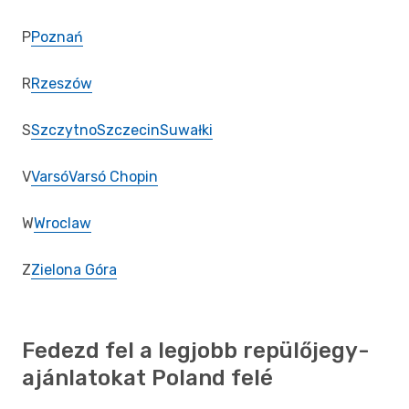
P
Poznań
R
Rzeszów
S
Szczytno
Szczecin
Suwałki
V
Varsó
Varsó Chopin
W
Wroclaw
Z
Zielona Góra
Fedezd fel a legjobb repülőjegy-
ajánlatokat Poland felé