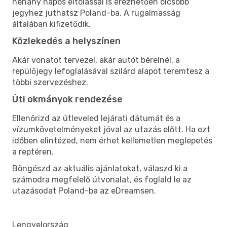
néhány napos eltolással is érezhetően olcsóbb
jegyhez juthatsz Poland-ba. A rugalmasság
általában kifizetődik.
Közlekedés a helyszínen
Akár vonatot tervezel, akár autót bérelnél, a
repülőjegy lefoglalásával szilárd alapot teremtesz a
többi szervezéshez.
Úti okmányok rendezése
Ellenőrizd az útleveled lejárati dátumát és a
vízumkövetelményeket jóval az utazás előtt. Ha ezt
időben elintézed, nem érhet kellemetlen meglepetés
a reptéren.
Böngészd az aktuális ajánlatokat, válaszd ki a
számodra megfelelő útvonalat, és foglald le az
utazásodat Poland-ba az eDreamsen.
Lengyelország