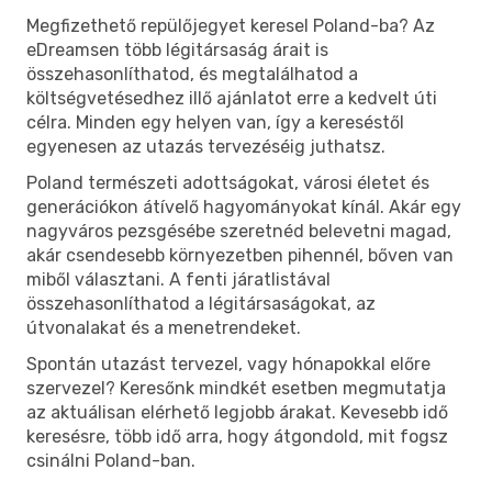
Megfizethető repülőjegyet keresel Poland-ba? Az
eDreamsen több légitársaság árait is
összehasonlíthatod, és megtalálhatod a
költségvetésedhez illő ajánlatot erre a kedvelt úti
célra. Minden egy helyen van, így a kereséstől
egyenesen az utazás tervezéséig juthatsz.
Poland természeti adottságokat, városi életet és
generációkon átívelő hagyományokat kínál. Akár egy
nagyváros pezsgésébe szeretnéd belevetni magad,
akár csendesebb környezetben pihennél, bőven van
miből választani. A fenti járatlistával
összehasonlíthatod a légitársaságokat, az
útvonalakat és a menetrendeket.
Spontán utazást tervezel, vagy hónapokkal előre
szervezel? Keresőnk mindkét esetben megmutatja
az aktuálisan elérhető legjobb árakat. Kevesebb idő
keresésre, több idő arra, hogy átgondold, mit fogsz
csinálni Poland-ban.