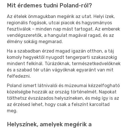
Mit érdemes tudni Poland-ról?
Az ételek önmagukban megérik az utat. Helyi ízek,
regionális fogások, utcai piacok és hagyományos
fesztiválok – minden nap mást tartogat. Az emberek
vendégszeretők, a hangulat magával ragad, és az
élmény sokáig megmarad.
Ha a szabadban érzed magad igazán otthon, a táj
komoly hegyektől nyugodt tengerparti szakaszokig
mindent felkínál. Túrázóknak, természetkedvelőknek
és a szabad tér után vágyóknak egyaránt van mit
felfedezni.
Poland ismert látnivalói és múzeumai kézzelfogható
közelségbe hozzák az ország történelmét. Napokat
tölthetsz évszázados helyszíneken, és még így is az
az érzésed lehet, hogy csak a felszínt karcoltad
meg.
Helyszínek, amelyek megérik a