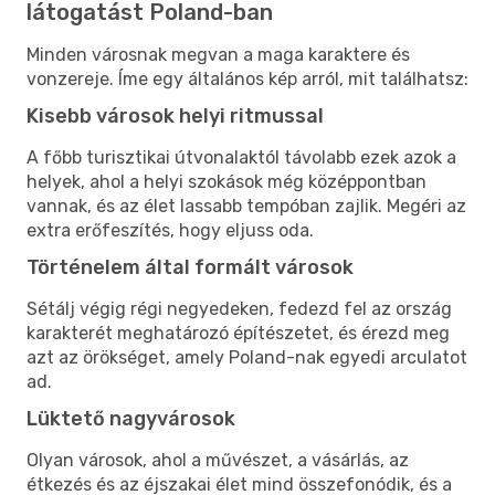
látogatást Poland-ban
Minden városnak megvan a maga karaktere és
vonzereje. Íme egy általános kép arról, mit találhatsz:
Kisebb városok helyi ritmussal
A főbb turisztikai útvonalaktól távolabb ezek azok a
helyek, ahol a helyi szokások még középpontban
vannak, és az élet lassabb tempóban zajlik. Megéri az
extra erőfeszítés, hogy eljuss oda.
Történelem által formált városok
Sétálj végig régi negyedeken, fedezd fel az ország
karakterét meghatározó építészetet, és érezd meg
azt az örökséget, amely Poland-nak egyedi arculatot
ad.
Lüktető nagyvárosok
Olyan városok, ahol a művészet, a vásárlás, az
étkezés és az éjszakai élet mind összefonódik, és a