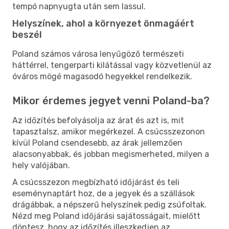
tempó napnyugta után sem lassul.
Helyszínek, ahol a környezet önmagáért
beszél
Poland számos városa lenyűgöző természeti
háttérrel, tengerparti kilátással vagy közvetlenül az
óváros mögé magasodó hegyekkel rendelkezik.
Mikor érdemes jegyet venni Poland-ba?
Az időzítés befolyásolja az árat és azt is, mit
tapasztalsz, amikor megérkezel. A csúcsszezonon
kívül Poland csendesebb, az árak jellemzően
alacsonyabbak, és jobban megismerheted, milyen a
hely valójában.
A csúcsszezon megbízható időjárást és teli
eseménynaptárt hoz, de a jegyek és a szállások
drágábbak, a népszerű helyszínek pedig zsúfoltak.
Nézd meg Poland időjárási sajátosságait, mielőtt
döntesz, hogy az időzítés illeszkedjen az