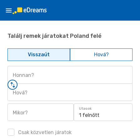
Találj remek járatokat Poland felé
Visszaút
Hová?
Honnan?
Hová?
Utasok
Mikor?
1 felnőtt
Csak közvetlen járatok