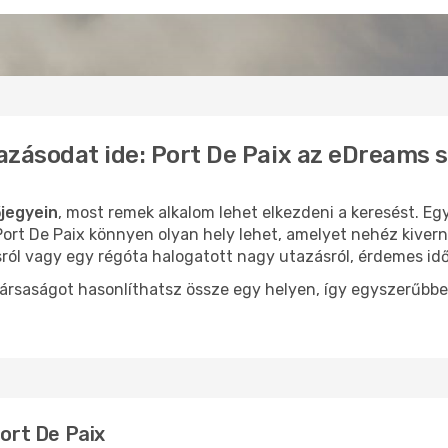
azásodat ide: Port De Paix az eDreams 
őjegyein
, most remek alkalom lehet elkezdeni a keresést. Egy
rt De Paix könnyen olyan hely lehet, amelyet nehéz kivern
sról vagy egy régóta halogatott nagy utazásról, érdemes id
ársaságot hasonlíthatsz össze egy helyen, így egyszerűbbe
Port De Paix