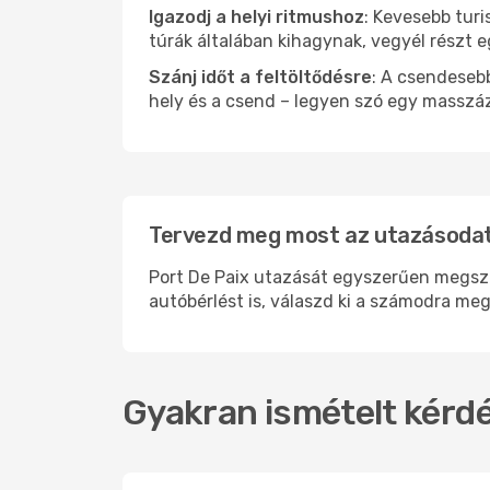
Igazodj a helyi ritmushoz
: Kevesebb turi
túrák általában kihagynak, vegyél részt 
Szánj időt a feltöltődésre
: A csendesebb
hely és a csend – legyen szó egy masszáz
Tervezd meg most az utazásodat 
Port De Paix utazását egyszerűen megszer
autóbérlést is, válaszd ki a számodra meg
Gyakran ismételt kérdé