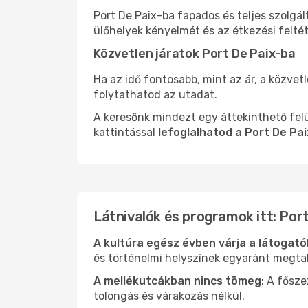
Port De Paix-ba fapados és teljes szolgá
ülőhelyek kényelmét és az étkezési felté
Közvetlen járatok Port De Paix-ba
Ha az idő fontosabb, mint az ár, a közvet
folytathatod az utadat.
A keresőnk mindezt egy áttekinthető felü
kattintással
lefoglalhatod a Port De Pa
Látnivalók és programok itt: Por
A kultúra egész évben várja a látogat
és történelmi helyszínek egyaránt megtal
A mellékutcákban nincs tömeg
: A fősz
tolongás és várakozás nélkül.