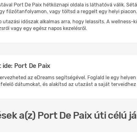
stával Port De Paix hétköznapi oldala is láthatóvá válik. Sé
egy főzőtanfolyamon, vagy töltsd a reggelt egy helyi piacon
 utazási időszak alkalmas arra, hogy lelassíts. A wellness-
sról vagy egy egész napos kezelésről.
ide: Port De Paix
vezheted az eDreams segítségével. Foglald le egy helyen a 
felelő dátumokat, és alakítsd az utazást a saját terveidhez
sek a(z) Port De Paix úti célú 