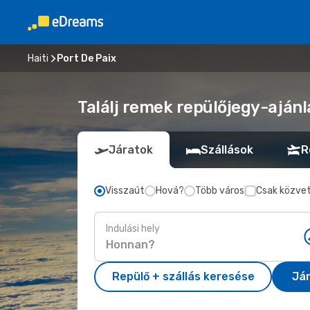
Haiti
Port De Paix
Találj remek repülőjegy-ajánl
Járatok
Szállások
R
Visszaút
Hová?
Több város
Csak közvet
Indulási hely
Repülő + szállás keresése
Já