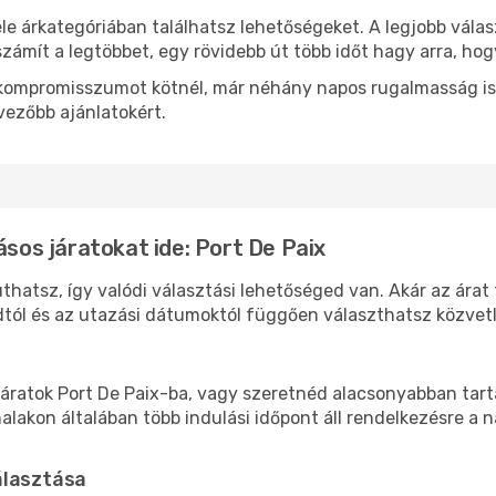
le árkategóriában találhatsz lehetőségeket. A legjobb válas
zámít a legtöbbet, egy rövidebb út több időt hagy arra, hog
ok kompromisszumot kötnél, már néhány napos rugalmasság is
vezőbb ajánlatokért.
ásos járatokat ide: Port De Paix
uthatsz, így valódi választási lehetőséged van. Akár az árat
tól és az utazási dátumoktól függően választhatsz közvetle
áratok Port De Paix-ba, vagy szeretnéd alacsonyabban tarta
akon általában több indulási időpont áll rendelkezésre a na
álasztása