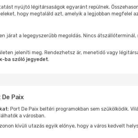
ltatást nyújtó légitársaságok egyaránt repülnek. Összehaso
teleket, hogy megtaláld azt, amelyik a legjobban megfelel 
len járat a legegyszerűbb megoldás. Nincs átszállóterminál,
leten jeleníti meg. Rendezhetsz ár, menetidő vagy légitárs
ix-ba szóló jegyedet
.
t De Paix
ókat
: Port De Paix beltéri programokban sem szűkölködik. Vi
álhatók a városban.
ezonon kívüli utazás egyik előnye, hogy a város kedvelt hel