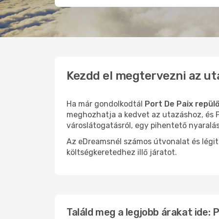
Kezdd el megtervezni az ut
Ha már gondolkodtál
Port De Paix repül
meghozhatja a kedvet az utazáshoz, és Po
városlátogatásról, egy pihentető nyaralá
Az eDreamsnél számos útvonalat és légit
költségkeretedhez illő járatot.
Találd meg a legjobb árakat ide: 