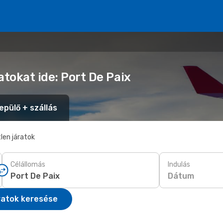
atokat ide: Port De Paix
epülő + szállás
len járatok
Célállomás
Indulás
Dátum
ratok keresése