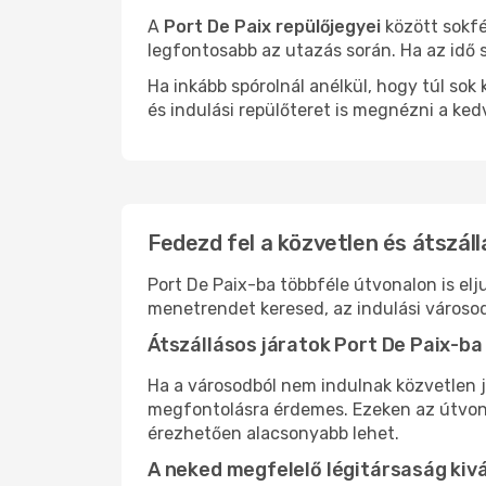
A
Port De Paix repülőjegyei
között sokfé
legfontosabb az utazás során. Ha az idő s
Ha inkább spórolnál anélkül, hogy túl s
és indulási repülőteret is megnézni a ked
Fedezd fel a közvetlen és átszáll
Port De Paix-ba többféle útvonalon is elj
menetrendet keresed, az indulási városod
Átszállásos járatok Port De Paix-ba
Ha a városodból nem indulnak közvetlen j
megfontolásra érdemes. Ezeken az útvonal
érezhetően alacsonyabb lehet.
A neked megfelelő légitársaság kiv