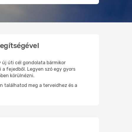
segítségével
 új úti cél gondolata bármikor
i a fejedből. Legyen szó egy gyors
őben körülnézni.
n találhatod meg a terveidhez és a