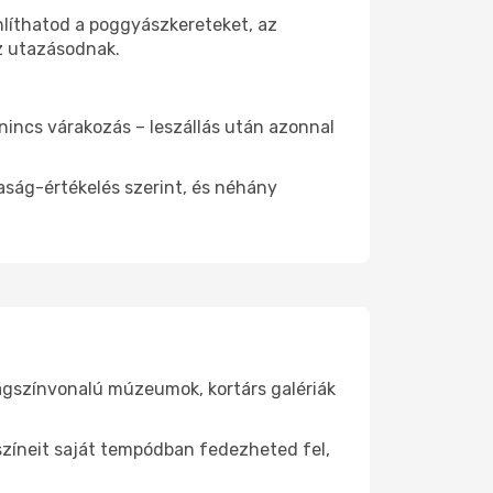
nlíthatod a poggyászkereteket, az
az utazásodnak.
 nincs várakozás – leszállás után azonnal
aság-értékelés szerint, és néhány
lágszínvonalú múzeumok, kortárs galériák
yszíneit saját tempódban fedezheted fel,