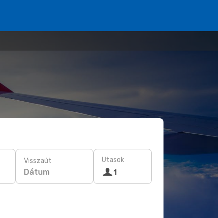
Utasok
Visszaút
Dátum
1