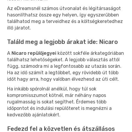
Az eDreamsnél számos útvonalat és légitársaságot
hasonlíthatsz össze egy helyen, így egyszerűbben
találhatod meg a terveidhez és a költségkeretedhez
illő járatot.
Találd meg a legjobb árakat ide: Nicaro
A
Nicaro repülőjegyei
között sokféle árkategóriában
találhatsz lehetőségeket. A legjobb választás attól
függ, számodra mi a legfontosabb az utazás során.
Ha az idő számít a legtöbbet, egy rövidebb út több
időt hagy arra, hogy valóban élvezhesd az úti célt.
Ha inkább spórolnál anélkül, hogy túl sok
kompromisszumot kötnél, már néhány napos
rugalmasság is sokat segíthet. Érdemes több
időpontot és indulási repülőteret is megnézni a
kedvezőbb ajánlatokért.
Fedezd fel a közvetlen és átszállásos