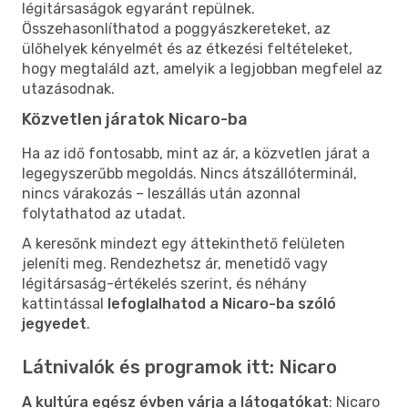
légitársaságok egyaránt repülnek.
Összehasonlíthatod a poggyászkereteket, az
ülőhelyek kényelmét és az étkezési feltételeket,
hogy megtaláld azt, amelyik a legjobban megfelel az
utazásodnak.
Közvetlen járatok Nicaro-ba
Ha az idő fontosabb, mint az ár, a közvetlen járat a
legegyszerűbb megoldás. Nincs átszállóterminál,
nincs várakozás – leszállás után azonnal
folytathatod az utadat.
A keresőnk mindezt egy áttekinthető felületen
jeleníti meg. Rendezhetsz ár, menetidő vagy
légitársaság-értékelés szerint, és néhány
kattintással
lefoglalhatod a Nicaro-ba szóló
jegyedet
.
Látnivalók és programok itt: Nicaro
A kultúra egész évben várja a látogatókat
: Nicaro