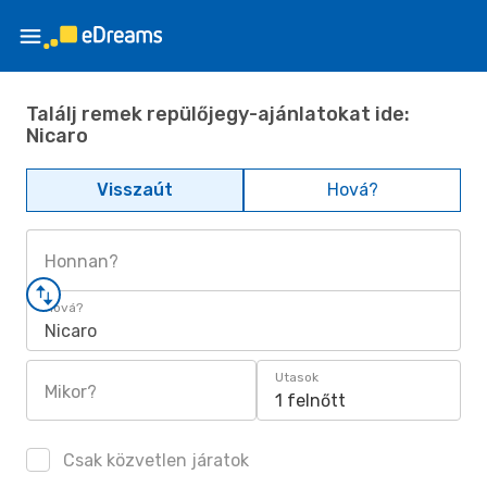
Találj remek repülőjegy-ajánlatokat ide:
Nicaro
Visszaút
Hová?
Honnan?
Hová?
Nicaro
Utasok
Mikor?
1 felnőtt
Csak közvetlen járatok