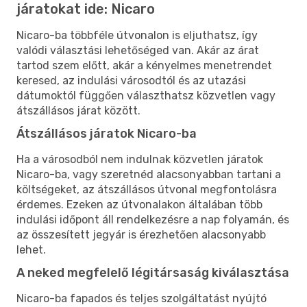
járatokat ide: Nicaro
Nicaro-ba többféle útvonalon is eljuthatsz, így
valódi választási lehetőséged van. Akár az árat
tartod szem előtt, akár a kényelmes menetrendet
keresed, az indulási városodtól és az utazási
dátumoktól függően választhatsz közvetlen vagy
átszállásos járat között.
Átszállásos járatok Nicaro-ba
Ha a városodból nem indulnak közvetlen járatok
Nicaro-ba, vagy szeretnéd alacsonyabban tartani a
költségeket, az átszállásos útvonal megfontolásra
érdemes. Ezeken az útvonalakon általában több
indulási időpont áll rendelkezésre a nap folyamán, és
az összesített jegyár is érezhetően alacsonyabb
lehet.
A neked megfelelő légitársaság kiválasztása
Nicaro-ba fapados és teljes szolgáltatást nyújtó