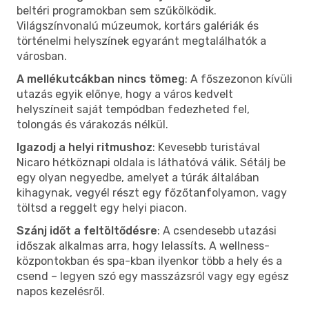
beltéri programokban sem szűkölködik.
Világszínvonalú múzeumok, kortárs galériák és
történelmi helyszínek egyaránt megtalálhatók a
városban.
A mellékutcákban nincs tömeg
: A főszezonon kívüli
utazás egyik előnye, hogy a város kedvelt
helyszíneit saját tempódban fedezheted fel,
tolongás és várakozás nélkül.
Igazodj a helyi ritmushoz
: Kevesebb turistával
Nicaro hétköznapi oldala is láthatóvá válik. Sétálj be
egy olyan negyedbe, amelyet a túrák általában
kihagynak, vegyél részt egy főzőtanfolyamon, vagy
töltsd a reggelt egy helyi piacon.
Szánj időt a feltöltődésre
: A csendesebb utazási
időszak alkalmas arra, hogy lelassíts. A wellness-
központokban és spa-kban ilyenkor több a hely és a
csend – legyen szó egy masszázsról vagy egy egész
napos kezelésről.