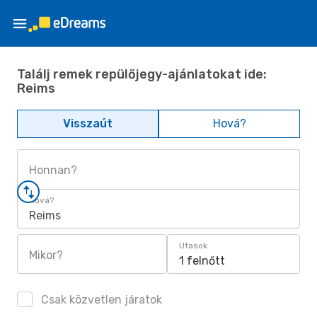
Találj remek repülőjegy-ajánlatokat ide:
Reims
Visszaút
Hová?
Honnan?
Hová?
Reims
Utasok
Mikor?
1 felnőtt
Csak közvetlen járatok