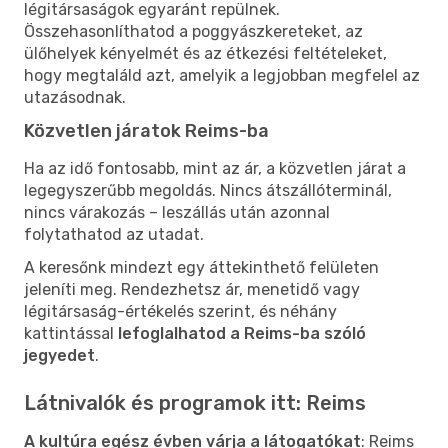
légitársaságok egyaránt repülnek.
Összehasonlíthatod a poggyászkereteket, az
ülőhelyek kényelmét és az étkezési feltételeket,
hogy megtaláld azt, amelyik a legjobban megfelel az
utazásodnak.
Közvetlen járatok Reims-ba
Ha az idő fontosabb, mint az ár, a közvetlen járat a
legegyszerűbb megoldás. Nincs átszállóterminál,
nincs várakozás – leszállás után azonnal
folytathatod az utadat.
A keresőnk mindezt egy áttekinthető felületen
jeleníti meg. Rendezhetsz ár, menetidő vagy
légitársaság-értékelés szerint, és néhány
kattintással
lefoglalhatod a Reims-ba szóló
jegyedet
.
Látnivalók és programok itt: Reims
A kultúra egész évben várja a látogatókat
: Reims