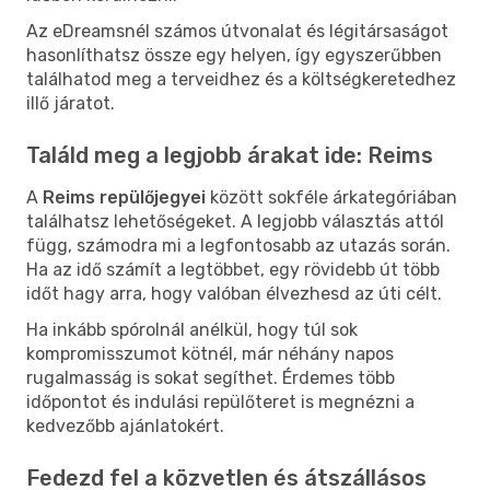
Az eDreamsnél számos útvonalat és légitársaságot
hasonlíthatsz össze egy helyen, így egyszerűbben
találhatod meg a terveidhez és a költségkeretedhez
illő járatot.
Találd meg a legjobb árakat ide: Reims
A
Reims repülőjegyei
között sokféle árkategóriában
találhatsz lehetőségeket. A legjobb választás attól
függ, számodra mi a legfontosabb az utazás során.
Ha az idő számít a legtöbbet, egy rövidebb út több
időt hagy arra, hogy valóban élvezhesd az úti célt.
Ha inkább spórolnál anélkül, hogy túl sok
kompromisszumot kötnél, már néhány napos
rugalmasság is sokat segíthet. Érdemes több
időpontot és indulási repülőteret is megnézni a
kedvezőbb ajánlatokért.
Fedezd fel a közvetlen és átszállásos