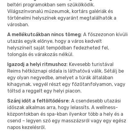
beltéri programokban sem szűkölködik.
Világszínvonalú múzeumok, kortárs galériák és
történelmi helyszínek egyaránt megtalálhatók a
városban.
A mellékutcákban nincs tömeg
: A főszezonon kívüli
utazás egyik előnye, hogy a város kedvelt
helyszíneit saját tempódban fedezheted fel,
tolongás és várakozás nélkül.
Igazodj a helyi ritmushoz
: Kevesebb turistával
Reims hétköznapi oldala is láthatóvá válik. Sétálj be
egy olyan negyedbe, amelyet a túrák általában
kihagynak, vegyél részt egy főzőtanfolyamon, vagy
töltsd a reggelt egy helyi piacon.
Szánj időt a feltöltődésre
: A csendesebb utazási
időszak alkalmas arra, hogy lelassíts. A wellness-
központokban és spa-kban ilyenkor több a hely és a
csend – legyen szó egy masszázsról vagy egy egész
napos kezelésről.