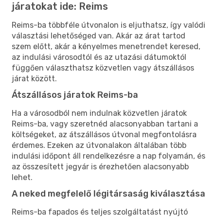
járatokat ide: Reims
Reims-ba többféle útvonalon is eljuthatsz, így valódi
választási lehetőséged van. Akár az árat tartod
szem előtt, akár a kényelmes menetrendet keresed,
az indulási városodtól és az utazási dátumoktól
függően választhatsz közvetlen vagy átszállásos
járat között.
Átszállásos járatok Reims-ba
Ha a városodból nem indulnak közvetlen járatok
Reims-ba, vagy szeretnéd alacsonyabban tartani a
költségeket, az átszállásos útvonal megfontolásra
érdemes. Ezeken az útvonalakon általában több
indulási időpont áll rendelkezésre a nap folyamán, és
az összesített jegyár is érezhetően alacsonyabb
lehet.
A neked megfelelő légitársaság kiválasztása
Reims-ba fapados és teljes szolgáltatást nyújtó