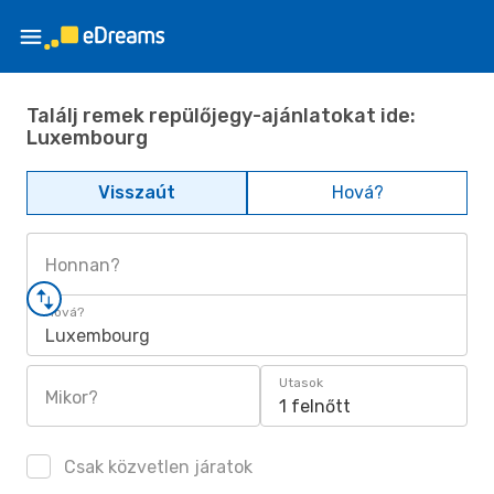
Találj remek repülőjegy-ajánlatokat ide:
Luxembourg
Visszaút
Hová?
Honnan?
Hová?
Luxembourg
Utasok
Mikor?
1 felnőtt
Csak közvetlen járatok