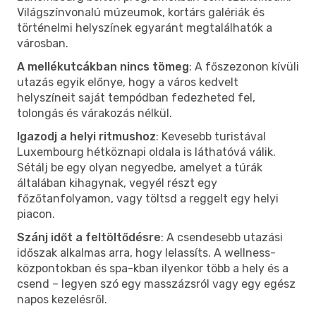
Világszínvonalú múzeumok, kortárs galériák és
történelmi helyszínek egyaránt megtalálhatók a
városban.
A mellékutcákban nincs tömeg
: A főszezonon kívüli
utazás egyik előnye, hogy a város kedvelt
helyszíneit saját tempódban fedezheted fel,
tolongás és várakozás nélkül.
Igazodj a helyi ritmushoz
: Kevesebb turistával
Luxembourg hétköznapi oldala is láthatóvá válik.
Sétálj be egy olyan negyedbe, amelyet a túrák
általában kihagynak, vegyél részt egy
főzőtanfolyamon, vagy töltsd a reggelt egy helyi
piacon.
Szánj időt a feltöltődésre
: A csendesebb utazási
időszak alkalmas arra, hogy lelassíts. A wellness-
központokban és spa-kban ilyenkor több a hely és a
csend – legyen szó egy masszázsról vagy egy egész
napos kezelésről.