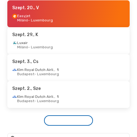
Szept. 17., Cs
Szept. 20., V
- Szept. 20., V
Volotea
Easyjet
Nizza
Milánó
- Luxembourg
- Luxembourg
Volotea
Luxembourg
- Nizza
Szept. 29., K
Szept. 4., P
Luxair
- Szept. 7., H
Milánó
- Luxembourg
Lufthansa
1
Bécs
- Luxembourg
Lufthansa
1
Szept. 3., Cs
Luxembourg
- Bécs
Klm Royal Dutch Airlines
1
Budapest
- Luxembourg
Szept. 29., K
- Okt. 2., P
British Airways
Szept. 2., Sze
London
- Luxembourg
British Airways
Klm Royal Dutch Airlines
1
Luxembourg
- London
Budapest
- Luxembourg
Okt. 30., P
- Nov. 2., H
Luxair
Bécs
- Luxembourg
Luxair
Luxembourg
- Bécs