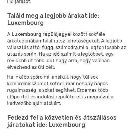
illő járatot.
Találd meg a legjobb árakat ide:
Luxembourg
A
Luxembourg repülőjegyei
között sokféle
árkategóriában találhatsz lehetőségeket. A legjobb
választás attól függ, számodra mi a legfontosabb az
utazás során. Ha az idő számít a legtöbbet, egy
rövidebb út több időt hagy arra, hogy valóban
élvezhesd az úti célt.
Ha inkább spórolnál anélkül, hogy túl sok
kompromisszumot kötnél, már néhány napos
rugalmasság is sokat segíthet. Érdemes több
időpontot és indulási repülőteret is megnézni a
kedvezőbb ajánlatokért.
Fedezd fel a közvetlen és átszállásos
járatokat ide: Luxembourg