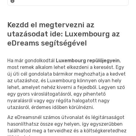
Kezdd el megtervezni az
utazásodat ide: Luxembourg az
eDreams segítségével
Ha már gondolkodtál
Luxembourg repülőjegyein
,
most remek alkalom lehet elkezdeni a keresést. Egy
új úti cél gondolata bármikor meghozhatja a kedvet
az utazáshoz, és Luxembourg könnyen olyan hely
lehet, amelyet nehéz kiverni a fejedből. Legyen szó
egy gyors városlátogatásról, egy pihentető
nyaralásról vagy egy régóta halogatott nagy
utazásról, érdemes időben körülnézni.
Az eDreamsnél számos útvonalat és légitársaságot
hasonlíthatsz össze egy helyen, így egyszerűbben
találhatod meg a terveidhez és a költségkeretedhez