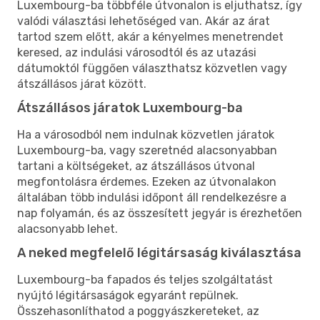
Luxembourg-ba többféle útvonalon is eljuthatsz, így
valódi választási lehetőséged van. Akár az árat
tartod szem előtt, akár a kényelmes menetrendet
keresed, az indulási városodtól és az utazási
dátumoktól függően választhatsz közvetlen vagy
átszállásos járat között.
Átszállásos járatok Luxembourg-ba
Ha a városodból nem indulnak közvetlen járatok
Luxembourg-ba, vagy szeretnéd alacsonyabban
tartani a költségeket, az átszállásos útvonal
megfontolásra érdemes. Ezeken az útvonalakon
általában több indulási időpont áll rendelkezésre a
nap folyamán, és az összesített jegyár is érezhetően
alacsonyabb lehet.
A neked megfelelő légitársaság kiválasztása
Luxembourg-ba fapados és teljes szolgáltatást
nyújtó légitársaságok egyaránt repülnek.
Összehasonlíthatod a poggyászkereteket, az