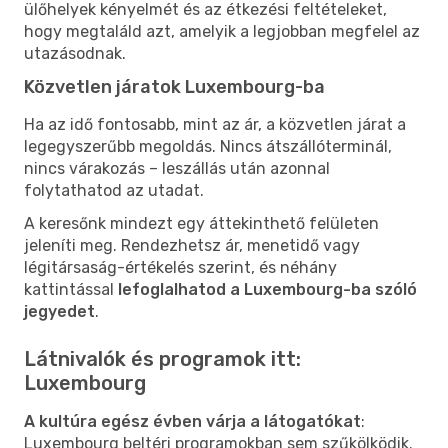
ülőhelyek kényelmét és az étkezési feltételeket,
hogy megtaláld azt, amelyik a legjobban megfelel az
utazásodnak.
Közvetlen járatok Luxembourg-ba
Ha az idő fontosabb, mint az ár, a közvetlen járat a
legegyszerűbb megoldás. Nincs átszállóterminál,
nincs várakozás – leszállás után azonnal
folytathatod az utadat.
A keresőnk mindezt egy áttekinthető felületen
jeleníti meg. Rendezhetsz ár, menetidő vagy
légitársaság-értékelés szerint, és néhány
kattintással
lefoglalhatod a Luxembourg-ba szóló
jegyedet
.
Látnivalók és programok itt:
Luxembourg
A kultúra egész évben várja a látogatókat
:
Luxembourg beltéri programokban sem szűkölködik.