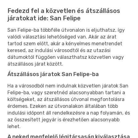
Fedezd fel a közvetlen és átszállásos
járatokat ide: San Felipe
San Felipe-ba többféle útvonalon is eljuthatsz, így
valódi választási lehetőséged van. Akár az árat
tartod szem előtt, akár a kényelmes menetrendet
keresed, az indulási városodtól és az utazási
dátumoktól függően választhatsz közvetlen vagy
átszállásos járat között.
Átszállásos járatok San Felipe-ba
Ha a városodból nem indulnak közvetlen járatok San
Felipe-ba, vagy szeretnéd alacsonyabban tartani a
költségeket, az átszállásos útvonal megfontolásra
érdemes. Ezeken az útvonalakon általában több
indulási időpont áll rendelkezésre a nap folyamán, és
az összesített jegyár is érezhetően alacsonyabb
lehet.
A neked megfelelő légitársaság kiválasztása