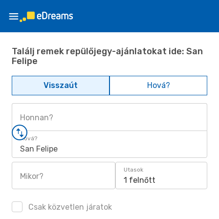
Találj remek repülőjegy-ajánlatokat ide: San
Felipe
Visszaút
Hová?
Honnan?
Hová?
San Felipe
Utasok
Mikor?
1 felnőtt
Csak közvetlen járatok