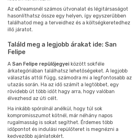
Az eDreamsnél számos útvonalat és légitársaságot
hasonlíthatsz össze egy helyen, így egyszerűbben
találhatod meg a terveidhez és a költségkeretedhez
illő járatot.
Találd meg a legjobb árakat ide: San
Felipe
A
San Felipe repülőjegyei
között sokféle
árkategóriában találhatsz lehetőségeket. A legjobb
választás attól függ, számodra mi a legfontosabb az
utazás során. Ha az idő számít a legtöbbet, egy
rövidebb út több időt hagy arra, hogy valóban
élvezhesd az úti célt.
Ha inkább spórolnál anélkül, hogy túl sok
kompromisszumot kötnél, már néhány napos
rugalmasság is sokat segíthet. Érdemes több
időpontot és indulási repülőteret is megnézni a
kedvezőbb ajánlatokért.