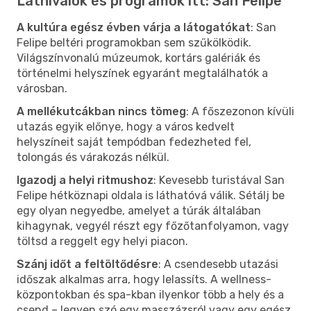
Látnivalók és programok itt: San Felipe
A kultúra egész évben várja a látogatókat
: San
Felipe beltéri programokban sem szűkölködik.
Világszínvonalú múzeumok, kortárs galériák és
történelmi helyszínek egyaránt megtalálhatók a
városban.
A mellékutcákban nincs tömeg
: A főszezonon kívüli
utazás egyik előnye, hogy a város kedvelt
helyszíneit saját tempódban fedezheted fel,
tolongás és várakozás nélkül.
Igazodj a helyi ritmushoz
: Kevesebb turistával San
Felipe hétköznapi oldala is láthatóvá válik. Sétálj be
egy olyan negyedbe, amelyet a túrák általában
kihagynak, vegyél részt egy főzőtanfolyamon, vagy
töltsd a reggelt egy helyi piacon.
Szánj időt a feltöltődésre
: A csendesebb utazási
időszak alkalmas arra, hogy lelassíts. A wellness-
központokban és spa-kban ilyenkor több a hely és a
csend – legyen szó egy masszázsról vagy egy egész