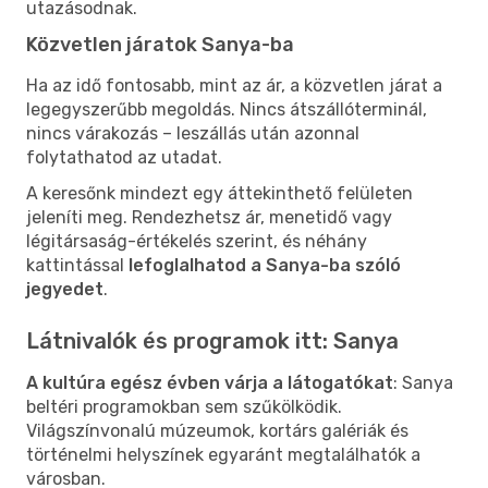
utazásodnak.
Közvetlen járatok Sanya-ba
Ha az idő fontosabb, mint az ár, a közvetlen járat a
legegyszerűbb megoldás. Nincs átszállóterminál,
nincs várakozás – leszállás után azonnal
folytathatod az utadat.
A keresőnk mindezt egy áttekinthető felületen
jeleníti meg. Rendezhetsz ár, menetidő vagy
légitársaság-értékelés szerint, és néhány
kattintással
lefoglalhatod a Sanya-ba szóló
jegyedet
.
Látnivalók és programok itt: Sanya
A kultúra egész évben várja a látogatókat
: Sanya
beltéri programokban sem szűkölködik.
Világszínvonalú múzeumok, kortárs galériák és
történelmi helyszínek egyaránt megtalálhatók a
városban.