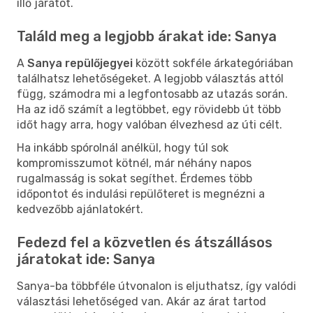
illő járatot.
Találd meg a legjobb árakat ide: Sanya
A
Sanya repülőjegyei
között sokféle árkategóriában
találhatsz lehetőségeket. A legjobb választás attól
függ, számodra mi a legfontosabb az utazás során.
Ha az idő számít a legtöbbet, egy rövidebb út több
időt hagy arra, hogy valóban élvezhesd az úti célt.
Ha inkább spórolnál anélkül, hogy túl sok
kompromisszumot kötnél, már néhány napos
rugalmasság is sokat segíthet. Érdemes több
időpontot és indulási repülőteret is megnézni a
kedvezőbb ajánlatokért.
Fedezd fel a közvetlen és átszállásos
járatokat ide: Sanya
Sanya-ba többféle útvonalon is eljuthatsz, így valódi
választási lehetőséged van. Akár az árat tartod