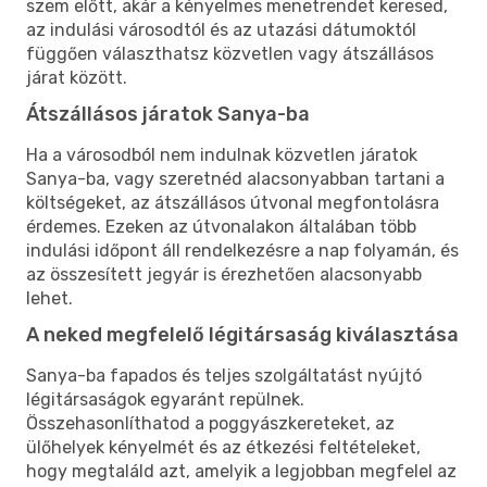
szem előtt, akár a kényelmes menetrendet keresed,
az indulási városodtól és az utazási dátumoktól
függően választhatsz közvetlen vagy átszállásos
járat között.
Átszállásos járatok Sanya-ba
Ha a városodból nem indulnak közvetlen járatok
Sanya-ba, vagy szeretnéd alacsonyabban tartani a
költségeket, az átszállásos útvonal megfontolásra
érdemes. Ezeken az útvonalakon általában több
indulási időpont áll rendelkezésre a nap folyamán, és
az összesített jegyár is érezhetően alacsonyabb
lehet.
A neked megfelelő légitársaság kiválasztása
Sanya-ba fapados és teljes szolgáltatást nyújtó
légitársaságok egyaránt repülnek.
Összehasonlíthatod a poggyászkereteket, az
ülőhelyek kényelmét és az étkezési feltételeket,
hogy megtaláld azt, amelyik a legjobban megfelel az