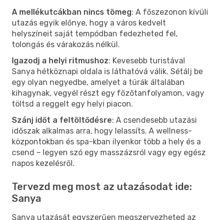
A mellékutcákban nincs tömeg
: A főszezonon kívüli
utazás egyik előnye, hogy a város kedvelt
helyszíneit saját tempódban fedezheted fel,
tolongás és várakozás nélkül.
Igazodj a helyi ritmushoz
: Kevesebb turistával
Sanya hétköznapi oldala is láthatóvá válik. Sétálj be
egy olyan negyedbe, amelyet a túrák általában
kihagynak, vegyél részt egy főzőtanfolyamon, vagy
töltsd a reggelt egy helyi piacon.
Szánj időt a feltöltődésre
: A csendesebb utazási
időszak alkalmas arra, hogy lelassíts. A wellness-
központokban és spa-kban ilyenkor több a hely és a
csend – legyen szó egy masszázsról vagy egy egész
napos kezelésről.
Tervezd meg most az utazásodat ide:
Sanya
Sanya utazását egyszerűen megszervezheted az