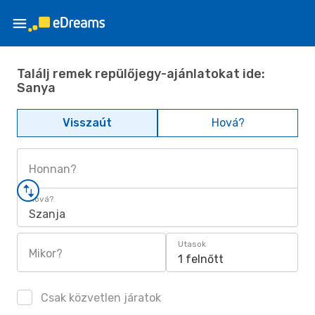
Találj remek repülőjegy-ajánlatokat ide:
Sanya
Visszaút
Hová?
Honnan?
Hová?
Szanja
Utasok
Mikor?
1 felnőtt
Csak közvetlen járatok