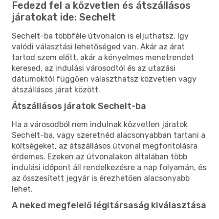
Fedezd fel a közvetlen és átszállásos
járatokat ide: Sechelt
Sechelt-ba többféle útvonalon is eljuthatsz, így
valódi választási lehetőséged van. Akár az árat
tartod szem előtt, akár a kényelmes menetrendet
keresed, az indulási városodtól és az utazási
dátumoktól függően választhatsz közvetlen vagy
átszállásos járat között.
Átszállásos járatok Sechelt-ba
Ha a városodból nem indulnak közvetlen járatok
Sechelt-ba, vagy szeretnéd alacsonyabban tartani a
költségeket, az átszállásos útvonal megfontolásra
érdemes. Ezeken az útvonalakon általában több
indulási időpont áll rendelkezésre a nap folyamán, és
az összesített jegyár is érezhetően alacsonyabb
lehet.
A neked megfelelő légitársaság kiválasztása