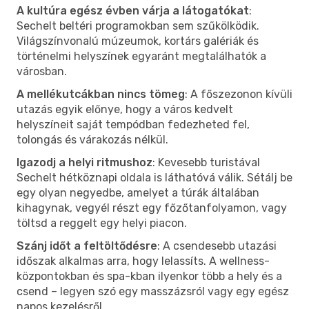
A kultúra egész évben várja a látogatókat
:
Sechelt beltéri programokban sem szűkölködik.
Világszínvonalú múzeumok, kortárs galériák és
történelmi helyszínek egyaránt megtalálhatók a
városban.
A mellékutcákban nincs tömeg
: A főszezonon kívüli
utazás egyik előnye, hogy a város kedvelt
helyszíneit saját tempódban fedezheted fel,
tolongás és várakozás nélkül.
Igazodj a helyi ritmushoz
: Kevesebb turistával
Sechelt hétköznapi oldala is láthatóvá válik. Sétálj be
egy olyan negyedbe, amelyet a túrák általában
kihagynak, vegyél részt egy főzőtanfolyamon, vagy
töltsd a reggelt egy helyi piacon.
Szánj időt a feltöltődésre
: A csendesebb utazási
időszak alkalmas arra, hogy lelassíts. A wellness-
központokban és spa-kban ilyenkor több a hely és a
csend – legyen szó egy masszázsról vagy egy egész
napos kezelésről.