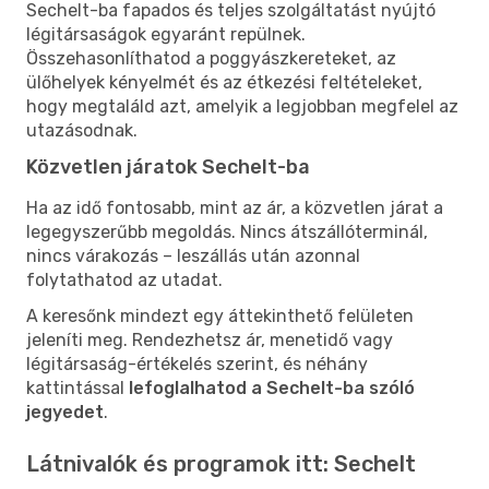
Sechelt-ba fapados és teljes szolgáltatást nyújtó
légitársaságok egyaránt repülnek.
Összehasonlíthatod a poggyászkereteket, az
ülőhelyek kényelmét és az étkezési feltételeket,
hogy megtaláld azt, amelyik a legjobban megfelel az
utazásodnak.
Közvetlen járatok Sechelt-ba
Ha az idő fontosabb, mint az ár, a közvetlen járat a
legegyszerűbb megoldás. Nincs átszállóterminál,
nincs várakozás – leszállás után azonnal
folytathatod az utadat.
A keresőnk mindezt egy áttekinthető felületen
jeleníti meg. Rendezhetsz ár, menetidő vagy
légitársaság-értékelés szerint, és néhány
kattintással
lefoglalhatod a Sechelt-ba szóló
jegyedet
.
Látnivalók és programok itt: Sechelt