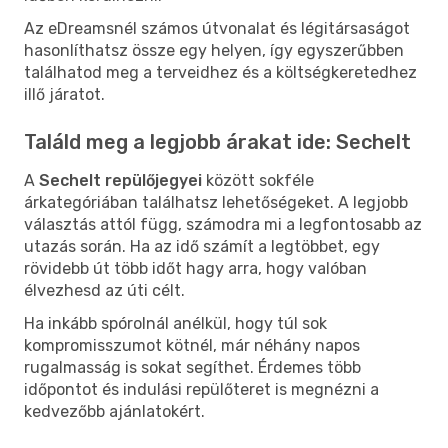
Az eDreamsnél számos útvonalat és légitársaságot
hasonlíthatsz össze egy helyen, így egyszerűbben
találhatod meg a terveidhez és a költségkeretedhez
illő járatot.
Találd meg a legjobb árakat ide: Sechelt
A
Sechelt repülőjegyei
között sokféle
árkategóriában találhatsz lehetőségeket. A legjobb
választás attól függ, számodra mi a legfontosabb az
utazás során. Ha az idő számít a legtöbbet, egy
rövidebb út több időt hagy arra, hogy valóban
élvezhesd az úti célt.
Ha inkább spórolnál anélkül, hogy túl sok
kompromisszumot kötnél, már néhány napos
rugalmasság is sokat segíthet. Érdemes több
időpontot és indulási repülőteret is megnézni a
kedvezőbb ajánlatokért.