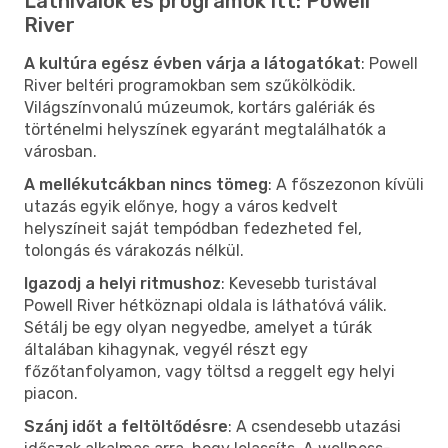
Látnivalók és programok itt: Powell
River
A kultúra egész évben várja a látogatókat
: Powell
River beltéri programokban sem szűkölködik.
Világszínvonalú múzeumok, kortárs galériák és
történelmi helyszínek egyaránt megtalálhatók a
városban.
A mellékutcákban nincs tömeg
: A főszezonon kívüli
utazás egyik előnye, hogy a város kedvelt
helyszíneit saját tempódban fedezheted fel,
tolongás és várakozás nélkül.
Igazodj a helyi ritmushoz
: Kevesebb turistával
Powell River hétköznapi oldala is láthatóvá válik.
Sétálj be egy olyan negyedbe, amelyet a túrák
általában kihagynak, vegyél részt egy
főzőtanfolyamon, vagy töltsd a reggelt egy helyi
piacon.
Szánj időt a feltöltődésre
: A csendesebb utazási