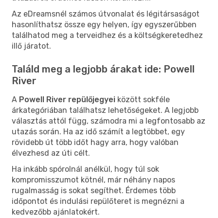
Az eDreamsnél számos útvonalat és légitársaságot
hasonlíthatsz össze egy helyen, így egyszerűbben
találhatod meg a terveidhez és a költségkeretedhez
illő járatot.
Találd meg a legjobb árakat ide: Powell
River
A
Powell River repülőjegyei
között sokféle
árkategóriában találhatsz lehetőségeket. A legjobb
választás attól függ, számodra mi a legfontosabb az
utazás során. Ha az idő számít a legtöbbet, egy
rövidebb út több időt hagy arra, hogy valóban
élvezhesd az úti célt.
Ha inkább spórolnál anélkül, hogy túl sok
kompromisszumot kötnél, már néhány napos
rugalmasság is sokat segíthet. Érdemes több
időpontot és indulási repülőteret is megnézni a
kedvezőbb ajánlatokért.