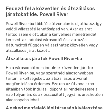
Fedezd fel a közvetlen és átszállásos
járatokat ide: Powell River
Powell River-ba többféle útvonalon is eljuthatsz, így
valódi választási lehetőséged van. Akár az árat
tartod szem előtt, akár a kényelmes menetrendet
keresed, az indulási városodtól és az utazási
dátumoktól függően választhatsz közvetlen vagy
átszállásos járat között.
Átszállásos járatok Powell River-ba
Ha a városodból nem indulnak közvetlen járatok
Powell River-ba, vagy szeretnéd alacsonyabban
tartani a költségeket, az átszállásos útvonal
megfontolásra érdemes. Ezeken az útvonalakon
általában több indulási időpont áll rendelkezésre a
nap folyamán, és az összesített jegyár is érezhetően
alacsonyabb lehet.
A neked megfelelő légitársaság kiválasztása