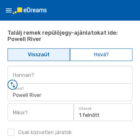
Találj remek repülőjegy-ajánlatokat ide:
Powell River
Visszaút
Hová?
Honnan?
Hová?
Powell River
Utasok
Mikor?
1 felnőtt
Csak közvetlen járatok