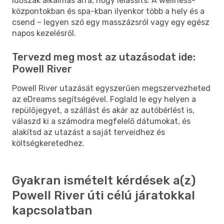
időszak alkalmas arra, hogy lelassíts. A wellness-
központokban és spa-kban ilyenkor több a hely és a
csend – legyen szó egy masszázsról vagy egy egész
napos kezelésről.
Tervezd meg most az utazásodat ide:
Powell River
Powell River utazását egyszerűen megszervezheted
az eDreams segítségével. Foglald le egy helyen a
repülőjegyet, a szállást és akár az autóbérlést is,
válaszd ki a számodra megfelelő dátumokat, és
alakítsd az utazást a saját terveidhez és
költségkeretedhez.
Gyakran ismételt kérdések a(z)
Powell River úti célú járatokkal
kapcsolatban