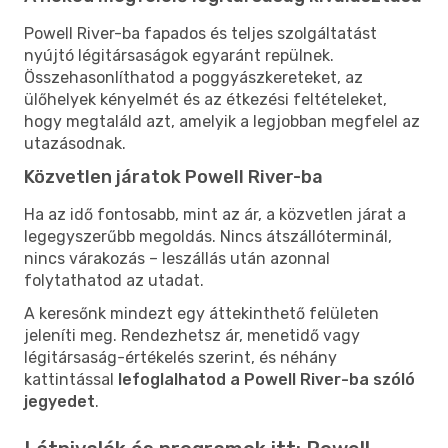
Powell River-ba fapados és teljes szolgáltatást
nyújtó légitársaságok egyaránt repülnek.
Összehasonlíthatod a poggyászkereteket, az
ülőhelyek kényelmét és az étkezési feltételeket,
hogy megtaláld azt, amelyik a legjobban megfelel az
utazásodnak.
Közvetlen járatok Powell River-ba
Ha az idő fontosabb, mint az ár, a közvetlen járat a
legegyszerűbb megoldás. Nincs átszállóterminál,
nincs várakozás – leszállás után azonnal
folytathatod az utadat.
A keresőnk mindezt egy áttekinthető felületen
jeleníti meg. Rendezhetsz ár, menetidő vagy
légitársaság-értékelés szerint, és néhány
kattintással
lefoglalhatod a Powell River-ba szóló
jegyedet
.