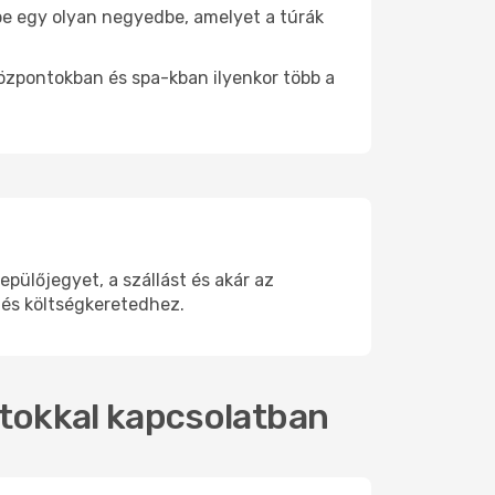
j be egy olyan negyedbe, amelyet a túrák
központokban és spa-kban ilyenkor több a
ülőjegyet, a szállást és akár az
 és költségkeretedhez.
ratokkal kapcsolatban