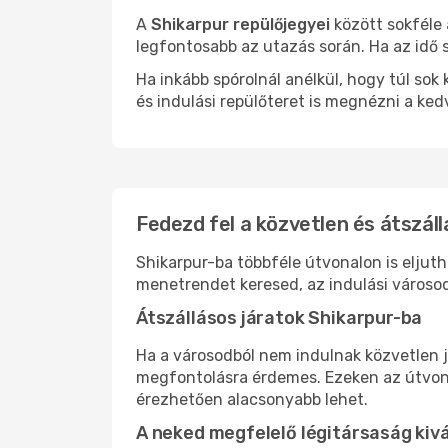
A
Shikarpur repülőjegyei
között sokféle 
legfontosabb az utazás során. Ha az idő s
Ha inkább spórolnál anélkül, hogy túl s
és indulási repülőteret is megnézni a ked
Fedezd fel a közvetlen és átszáll
Shikarpur-ba többféle útvonalon is eljuth
menetrendet keresed, az indulási városod
Átszállásos járatok Shikarpur-ba
Ha a városodból nem indulnak közvetlen j
megfontolásra érdemes. Ezeken az útvonal
érezhetően alacsonyabb lehet.
A neked megfelelő légitársaság kiv