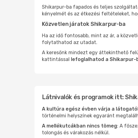
Shikarpur-ba fapados és teljes szolgálta
kényelmét és az étkezési feltételeket, h
Közvetlen járatok Shikarpur-ba
Ha az idő fontosabb, mint az ár, a közvet
folytathatod az utadat.
A keresőnk mindezt egy áttekinthető felü
kattintással
lefoglalhatod a Shikarpur-
Látnivalók és programok itt: Shi
A kultúra egész évben várja a látogat
történelmi helyszínek egyaránt megtalál
A mellékutcákban nincs tömeg
: A fősz
tolongás és várakozás nélkül.