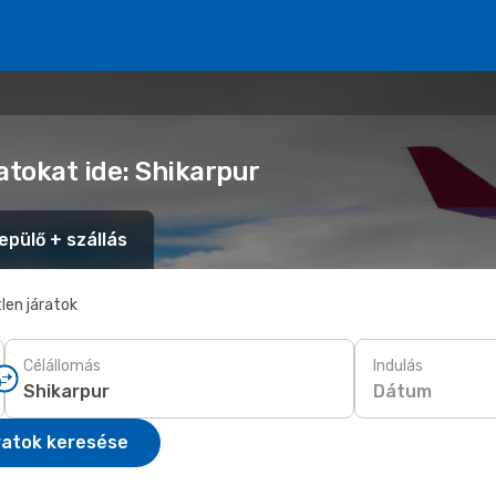
atokat ide: Shikarpur
epülő + szállás
len járatok
Célállomás
Indulás
Dátum
ratok keresése