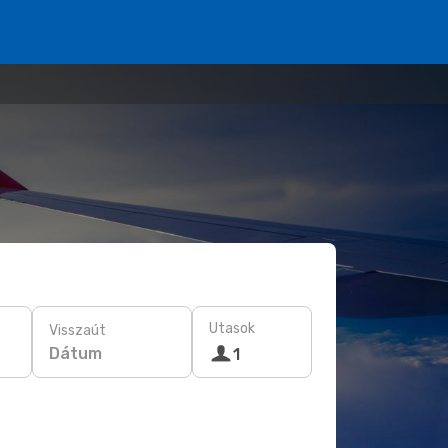
Utasok
Visszaút
Dátum
1