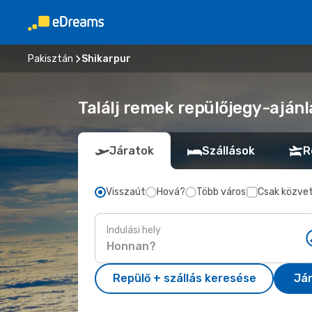
Pakisztán
Shikarpur
Találj remek repülőjegy-ajánl
Járatok
Szállások
R
Visszaút
Hová?
Több város
Csak közvet
Indulási hely
Repülő + szállás keresése
Já