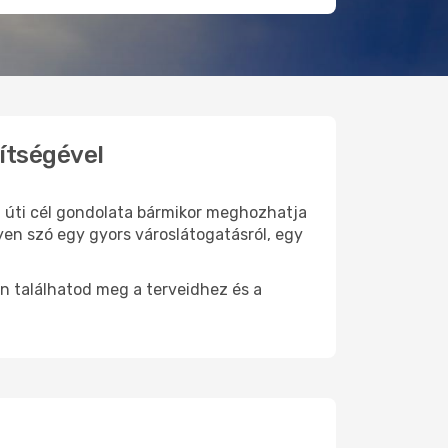
ítségével
új úti cél gondolata bármikor meghozhatja
yen szó egy gyors városlátogatásról, egy
n találhatod meg a terveidhez és a