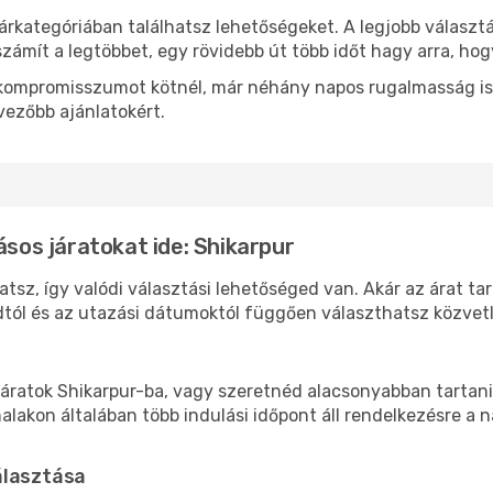
árkategóriában találhatsz lehetőségeket. A legjobb választ
zámít a legtöbbet, egy rövidebb út több időt hagy arra, hog
ok kompromisszumot kötnél, már néhány napos rugalmasság is
vezőbb ajánlatokért.
ásos járatokat ide: Shikarpur
atsz, így valódi választási lehetőséged van. Akár az árat ta
tól és az utazási dátumoktól függően választhatsz közvetle
áratok Shikarpur-ba, vagy szeretnéd alacsonyabban tartani 
akon általában több indulási időpont áll rendelkezésre a na
álasztása