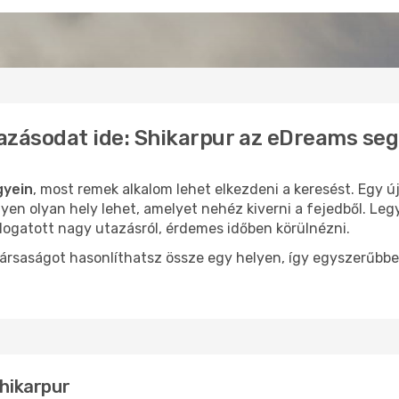
azásodat ide: Shikarpur az eDreams seg
gyein
, most remek alkalom lehet elkezdeni a keresést. Egy 
yen olyan hely lehet, amelyet nehéz kiverni a fejedből. Leg
logatott nagy utazásról, érdemes időben körülnézni.
ársaságot hasonlíthatsz össze egy helyen, így egyszerűbbe
Shikarpur