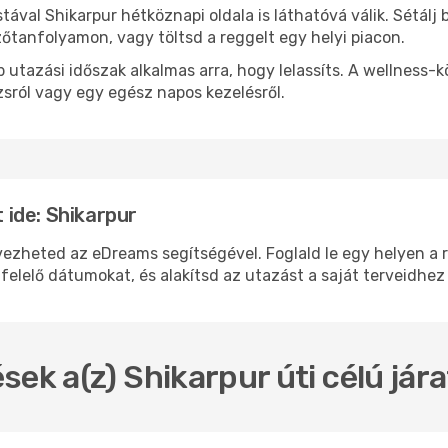
stával Shikarpur hétköznapi oldala is láthatóvá válik. Sétál
zőtanfolyamon, vagy töltsd a reggelt egy helyi piacon.
 utazási időszak alkalmas arra, hogy lelassíts. A wellness-
sról vagy egy egész napos kezelésről.
ide: Shikarpur
heted az eDreams segítségével. Foglald le egy helyen a rep
felelő dátumokat, és alakítsd az utazást a saját terveidhez
sek a(z) Shikarpur úti célú já