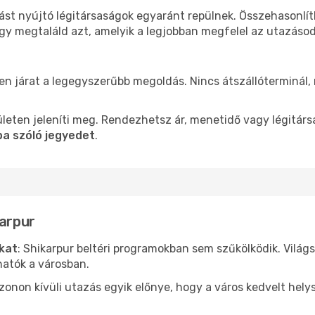
tást nyújtó légitársaságok egyaránt repülnek. Összehasonlí
ogy megtaláld azt, amelyik a legjobban megfelel az utazáso
len járat a legegyszerűbb megoldás. Nincs átszállóterminál,
leten jeleníti meg. Rendezhetsz ár, menetidő vagy légitárs
ba szóló jegyedet
.
karpur
ókat
: Shikarpur beltéri programokban sem szűkölködik. Világ
hatók a városban.
ezonon kívüli utazás egyik előnye, hogy a város kedvelt hel