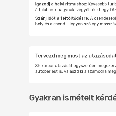
Igazodj a helyi ritmushoz
: Kevesebb turi
általában kihagynak, vegyél részt egy fő
Szánj időt a feltöltődésre
: A csendesebb
hely és a csend – legyen szó egy masszáz
Tervezd meg most az utazásodat 
Shikarpur utazását egyszerűen megszervez
autóbérlést is, válaszd ki a számodra meg
Gyakran ismételt kérdé