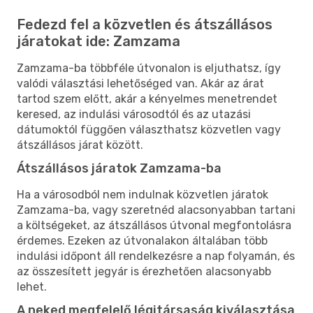
Fedezd fel a közvetlen és átszállásos
járatokat ide: Zamzama
Zamzama-ba többféle útvonalon is eljuthatsz, így
valódi választási lehetőséged van. Akár az árat
tartod szem előtt, akár a kényelmes menetrendet
keresed, az indulási városodtól és az utazási
dátumoktól függően választhatsz közvetlen vagy
átszállásos járat között.
Átszállásos járatok Zamzama-ba
Ha a városodból nem indulnak közvetlen járatok
Zamzama-ba, vagy szeretnéd alacsonyabban tartani
a költségeket, az átszállásos útvonal megfontolásra
érdemes. Ezeken az útvonalakon általában több
indulási időpont áll rendelkezésre a nap folyamán, és
az összesített jegyár is érezhetően alacsonyabb
lehet.
A neked megfelelő légitársaság kiválasztása