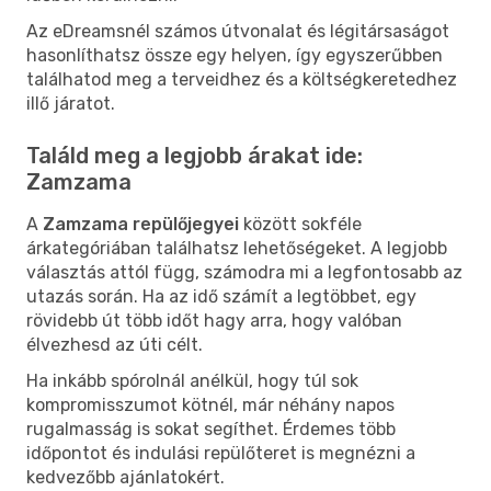
Az eDreamsnél számos útvonalat és légitársaságot
hasonlíthatsz össze egy helyen, így egyszerűbben
találhatod meg a terveidhez és a költségkeretedhez
illő járatot.
Találd meg a legjobb árakat ide:
Zamzama
A
Zamzama repülőjegyei
között sokféle
árkategóriában találhatsz lehetőségeket. A legjobb
választás attól függ, számodra mi a legfontosabb az
utazás során. Ha az idő számít a legtöbbet, egy
rövidebb út több időt hagy arra, hogy valóban
élvezhesd az úti célt.
Ha inkább spórolnál anélkül, hogy túl sok
kompromisszumot kötnél, már néhány napos
rugalmasság is sokat segíthet. Érdemes több
időpontot és indulási repülőteret is megnézni a
kedvezőbb ajánlatokért.