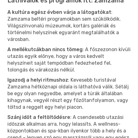
Látnivalók és programok itt: Zamzama
A kultúra egész évben várja a látogatókat
:
Zamzama beltéri programokban sem szűkölködik.
Világszínvonalú múzeumok, kortárs galériák és
történelmi helyszínek egyaránt megtalálhatók a
városban.
A mellékutcákban nincs tömeg
: A főszezonon kívüli
utazás egyik előnye, hogy a város kedvelt
helyszíneit saját tempódban fedezheted fel,
tolongás és várakozás nélkül.
Igazodj a helyi ritmushoz
: Kevesebb turistával
Zamzama hétköznapi oldala is láthatóvá válik. Sétálj
be egy olyan negyedbe, amelyet a túrák általában
kihagynak, vegyél részt egy főzőtanfolyamon, vagy
töltsd a reggelt egy helyi piacon.
Szánj időt a feltöltődésre
: A csendesebb utazási
időszak alkalmas arra, hogy lelassíts. A wellness-
központokban és spa-kban ilyenkor több a hely és a
csend – legyen szó egy masszázsról vagy egy egész