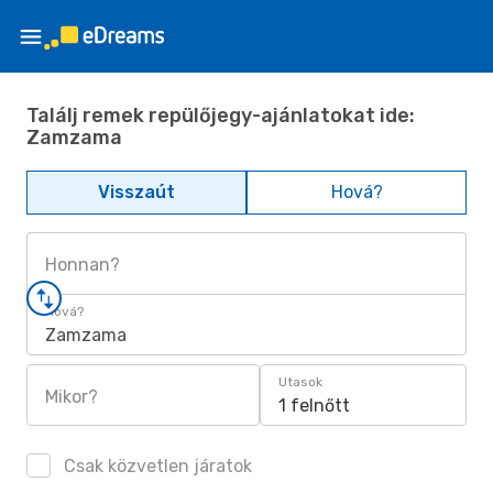
Találj remek repülőjegy-ajánlatokat ide:
Zamzama
Visszaút
Hová?
Honnan?
Hová?
Zamzama
Utasok
Mikor?
1 felnőtt
Csak közvetlen járatok