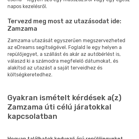
napos kezelésről.
Tervezd meg most az utazásodat ide:
Zamzama
Zamzama utazását egyszerűen megszervezheted
az eDreams segítségével. Foglald le egy helyen a
repülőjegyet, a szállást és akár az autóbérlést is,
válaszd ki a számodra megfelelő dátumokat, és
alakítsd az utazást a saját terveidhez és
költségkeretedhez.
Gyakran ismételt kérdések a(z)
Zamzama úti célú járatokkal
kapcsolatban
Hogyan találhatok kedvező árú repülőjegyeket