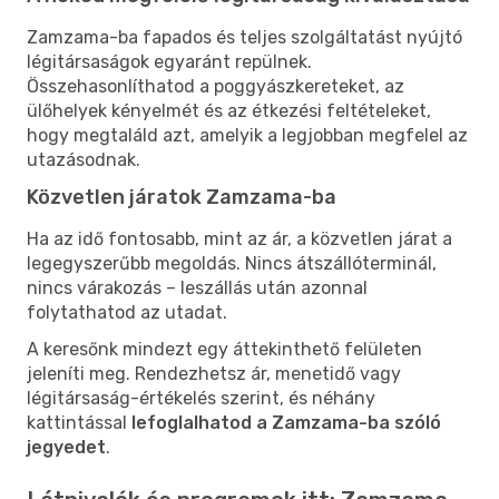
Zamzama-ba fapados és teljes szolgáltatást nyújtó
légitársaságok egyaránt repülnek.
Összehasonlíthatod a poggyászkereteket, az
ülőhelyek kényelmét és az étkezési feltételeket,
hogy megtaláld azt, amelyik a legjobban megfelel az
utazásodnak.
Közvetlen járatok Zamzama-ba
Ha az idő fontosabb, mint az ár, a közvetlen járat a
legegyszerűbb megoldás. Nincs átszállóterminál,
nincs várakozás – leszállás után azonnal
folytathatod az utadat.
A keresőnk mindezt egy áttekinthető felületen
jeleníti meg. Rendezhetsz ár, menetidő vagy
légitársaság-értékelés szerint, és néhány
kattintással
lefoglalhatod a Zamzama-ba szóló
jegyedet
.