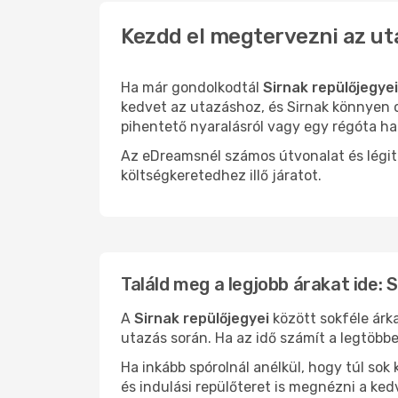
Kezdd el megtervezni az ut
Ha már gondolkodtál
Sirnak repülőjegye
kedvet az utazáshoz, és Sirnak könnyen o
pihentető nyaralásról vagy egy régóta ha
Az eDreamsnél számos útvonalat és légit
költségkeretedhez illő járatot.
Találd meg a legjobb árakat ide: 
A
Sirnak repülőjegyei
között sokféle árk
utazás során. Ha az idő számít a legtöbbe
Ha inkább spórolnál anélkül, hogy túl s
és indulási repülőteret is megnézni a ked