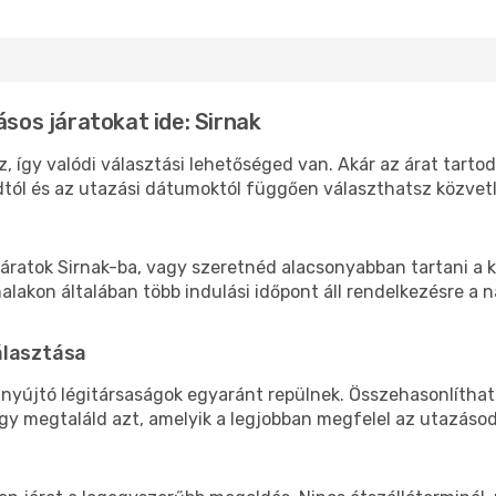
ásos járatokat ide: Sirnak
z, így valódi választási lehetőséged van. Akár az árat tarto
tól és az utazási dátumoktól függően választhatsz közvetle
áratok Sirnak-ba, vagy szeretnéd alacsonyabban tartani a k
akon általában több indulási időpont áll rendelkezésre a na
álasztása
t nyújtó légitársaságok egyaránt repülnek. Összehasonlítha
ogy megtaláld azt, amelyik a legjobban megfelel az utazáso