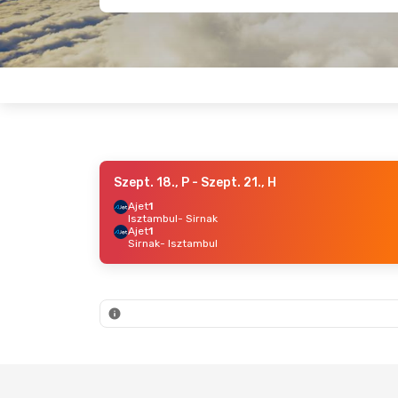
Szept. 18., P
- Szept. 21., H
Ajet
1
Isztambul
- Sirnak
Ajet
1
Sirnak
- Isztambul