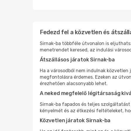
Fedezd fel a közvetlen és átszáll
Sirnak-ba többféle útvonalon is eljuthats
menetrendet keresed, az indulási városod
Átszállásos járatok Sirnak-ba
Ha a városodból nem indulnak közvetlen j
megfontolásra érdemes. Ezeken az útvonal
érezhetően alacsonyabb lehet.
A neked megfelelő légitársaság kiv
Sirnak-ba fapados és teljes szolgáltatás
kényelmét és az étkezési feltételeket, h
Közvetlen járatok Sirnak-ba