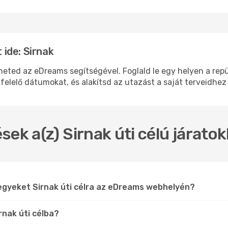
ide: Sirnak
ed az eDreams segítségével. Foglald le egy helyen a repülő
felelő dátumokat, és alakítsd az utazást a saját terveidhez
sek a(z) Sirnak úti célú járato
egyeket Sirnak úti célra az eDreams webhelyén?
rnak úti célba?