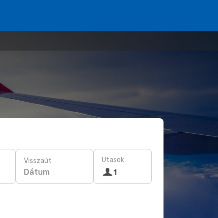
Utasok
Visszaút
Dátum
1