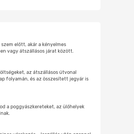
d szem előtt, akár a kényelmes
n vagy átszállásos járat között.
öltségeket, az átszállásos útvonal
p folyamán, és az összesített jegyár is
tod a poggyászkereteket, az ülőhelyek
dnak.