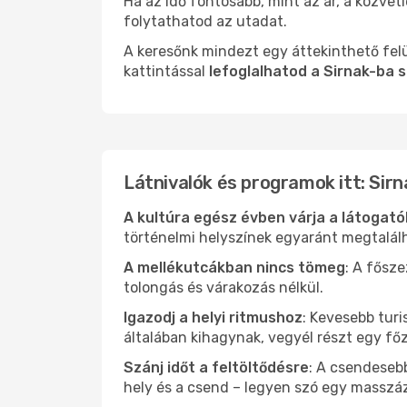
Ha az idő fontosabb, mint az ár, a közvet
folytathatod az utadat.
A keresőnk mindezt egy áttekinthető felü
kattintással
lefoglalhatod a Sirnak-ba 
Látnivalók és programok itt: Sirn
A kultúra egész évben várja a látogat
történelmi helyszínek egyaránt megtalál
A mellékutcákban nincs tömeg
: A fősz
tolongás és várakozás nélkül.
Igazodj a helyi ritmushoz
: Kevesebb turi
általában kihagynak, vegyél részt egy fő
Szánj időt a feltöltődésre
: A csendesebb
hely és a csend – legyen szó egy masszáz