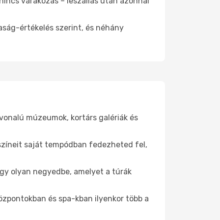
 nincs várakozás – leszállás után azonnal
aság-értékelés szerint, és néhány
nvonalú múzeumok, kortárs galériák és
yszíneit saját tempódban fedezheted fel,
e egy olyan negyedbe, amelyet a túrák
központokban és spa-kban ilyenkor több a