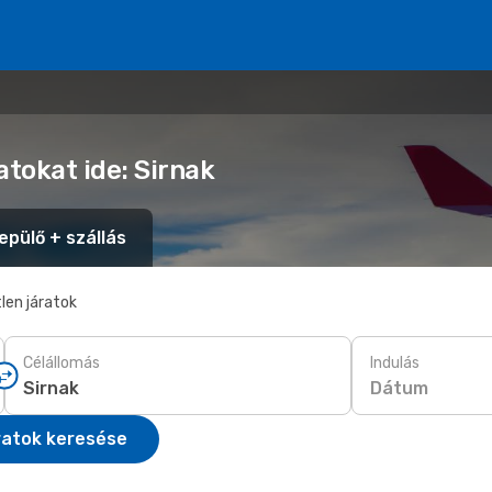
atokat ide: Sirnak
epülő + szállás
len járatok
Célállomás
Indulás
Dátum
ratok keresése