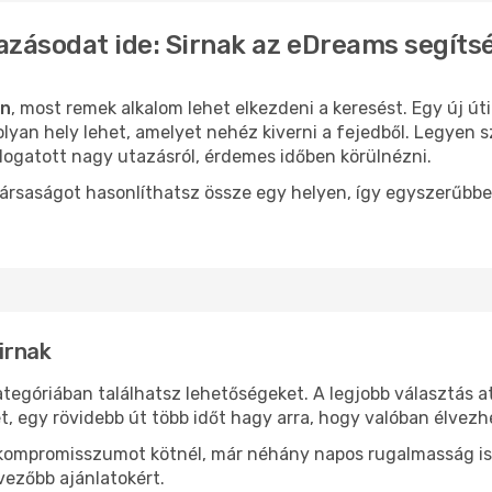
azásodat ide: Sirnak az eDreams segíts
in
, most remek alkalom lehet elkezdeni a keresést. Egy új ú
lyan hely lehet, amelyet nehéz kiverni a fejedből. Legyen s
logatott nagy utazásról, érdemes időben körülnézni.
ársaságot hasonlíthatsz össze egy helyen, így egyszerűbbe
Sirnak
ategóriában találhatsz lehetőségeket. A legjobb választás 
t, egy rövidebb út több időt hagy arra, hogy valóban élvezhe
ok kompromisszumot kötnél, már néhány napos rugalmasság is
vezőbb ajánlatokért.