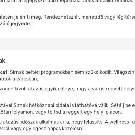
len járat a legegyszerűbb megoldás. Nincs átszállóterminál,
leten jeleníti meg. Rendezhetsz ár, menetidő vagy légitárs
szóló jegyedet
.
ak
ókat
: Sirnak beltéri programokban sem szűkölködik. Világszí
hatók a városban.
ezonon kívüli utazás egyik előnye, hogy a város kedvelt hel
stával Sirnak hétköznapi oldala is láthatóvá válik. Sétálj b
zőtanfolyamon, vagy töltsd a reggelt egy helyi piacon.
 utazási időszak alkalmas arra, hogy lelassíts. A wellness-
sról vagy egy egész napos kezelésről.