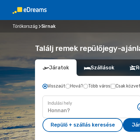
Törökország
Sirnak
Találj remek repülőjegy-ajánl
Járatok
Szállások
R
Visszaút
Hová?
Több város
Csak közvet
Indulási hely
Repülő + szállás keresése
Já