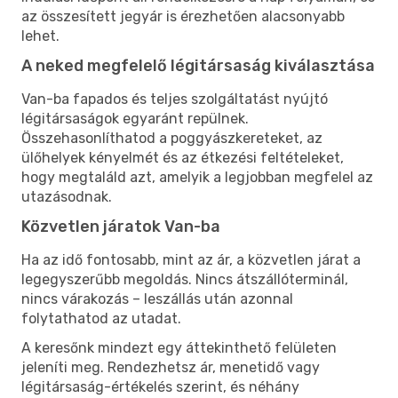
az összesített jegyár is érezhetően alacsonyabb
lehet.
A neked megfelelő légitársaság kiválasztása
Van-ba fapados és teljes szolgáltatást nyújtó
légitársaságok egyaránt repülnek.
Összehasonlíthatod a poggyászkereteket, az
ülőhelyek kényelmét és az étkezési feltételeket,
hogy megtaláld azt, amelyik a legjobban megfelel az
utazásodnak.
Közvetlen járatok Van-ba
Ha az idő fontosabb, mint az ár, a közvetlen járat a
legegyszerűbb megoldás. Nincs átszállóterminál,
nincs várakozás – leszállás után azonnal
folytathatod az utadat.
A keresőnk mindezt egy áttekinthető felületen
jeleníti meg. Rendezhetsz ár, menetidő vagy
légitársaság-értékelés szerint, és néhány