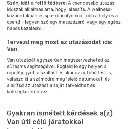
Szánj időt a feltöltődésre
: A csendesebb utazási
időszak alkalmas arra, hogy lelassíts. A wellness-
központokban és spa-kban ilyenkor több a hely és a
csend – legyen szó egy masszázsról vagy egy egész
napos kezelésről.
Tervezd meg most az utazásodat ide:
Van
Van utazását egyszerűen megszervezheted az
eDreams segítségével. Foglald le egy helyen a
repülőjegyet, a szállást és akár az autóbérlést is,
válaszd ki a számodra megfelelő dátumokat, és
alakítsd az utazást a saját terveidhez és
költségkeretedhez.
Gyakran ismételt kérdések a(z)
Van úti célú járatokkal