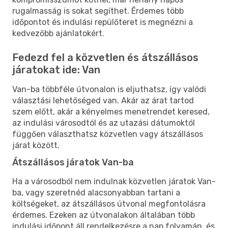
rugalmasság is sokat segíthet. Érdemes több
időpontot és indulási repülőteret is megnézni a
kedvezőbb ajánlatokért.
Fedezd fel a közvetlen és átszállásos
járatokat ide: Van
Van-ba többféle útvonalon is eljuthatsz, így valódi
választási lehetőséged van. Akár az árat tartod
szem előtt, akár a kényelmes menetrendet keresed,
az indulási városodtól és az utazási dátumoktól
függően választhatsz közvetlen vagy átszállásos
járat között.
Átszállásos járatok Van-ba
Ha a városodból nem indulnak közvetlen járatok Van-
ba, vagy szeretnéd alacsonyabban tartani a
költségeket, az átszállásos útvonal megfontolásra
érdemes. Ezeken az útvonalakon általában több
indulási időpont áll rendelkezésre a nap folyamán, és