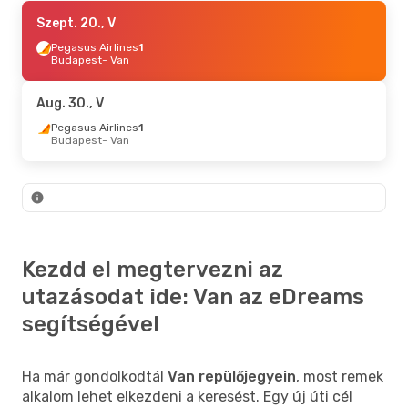
Szept. 18., P
Szept. 20., V
- Szept. 21., H
Pegasus Airlines
Pegasus Airlines
1
Isztambul
Budapest
- Van
- Van
Pegasus Airlines
Van
- Isztambul
Aug. 30., V
Aug. 27., Cs
Pegasus Airlines
- Aug. 31., H
1
Budapest
- Van
Pegasus Airlines
Isztambul
- Van
Pegasus Airlines
Van
- Isztambul
Szept. 10., Cs
- Szept. 13., V
Pegasus Airlines
Kezdd el megtervezni az
Isztambul
- Van
Pegasus Airlines
utazásodat ide: Van az eDreams
Van
- Isztambul
segítségével
Ha már gondolkodtál
Van repülőjegyein
, most remek
alkalom lehet elkezdeni a keresést. Egy új úti cél