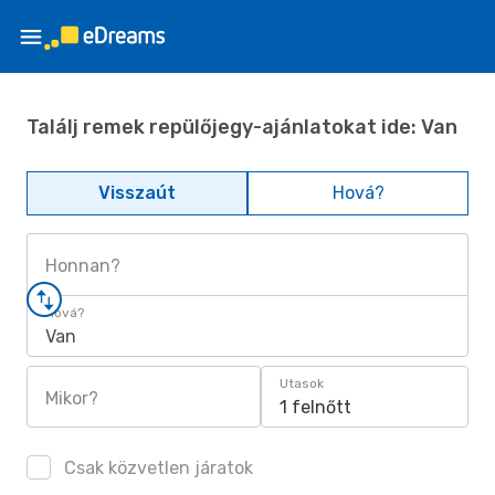
Találj remek repülőjegy-ajánlatokat ide: Van
Visszaút
Hová?
Honnan?
Hová?
Van
Utasok
Mikor?
1 felnőtt
Csak közvetlen járatok