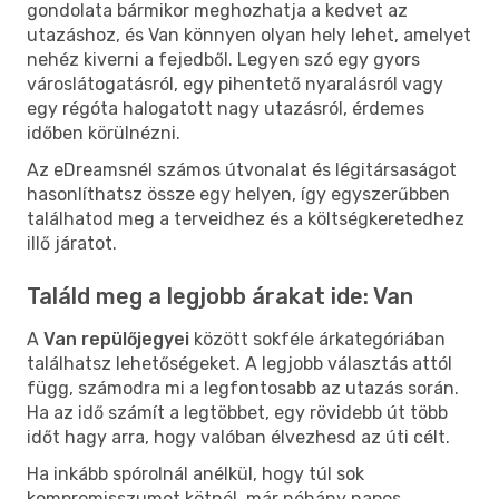
gondolata bármikor meghozhatja a kedvet az
utazáshoz, és Van könnyen olyan hely lehet, amelyet
nehéz kiverni a fejedből. Legyen szó egy gyors
városlátogatásról, egy pihentető nyaralásról vagy
egy régóta halogatott nagy utazásról, érdemes
időben körülnézni.
Az eDreamsnél számos útvonalat és légitársaságot
hasonlíthatsz össze egy helyen, így egyszerűbben
találhatod meg a terveidhez és a költségkeretedhez
illő járatot.
Találd meg a legjobb árakat ide: Van
A
Van repülőjegyei
között sokféle árkategóriában
találhatsz lehetőségeket. A legjobb választás attól
függ, számodra mi a legfontosabb az utazás során.
Ha az idő számít a legtöbbet, egy rövidebb út több
időt hagy arra, hogy valóban élvezhesd az úti célt.
Ha inkább spórolnál anélkül, hogy túl sok
kompromisszumot kötnél, már néhány napos