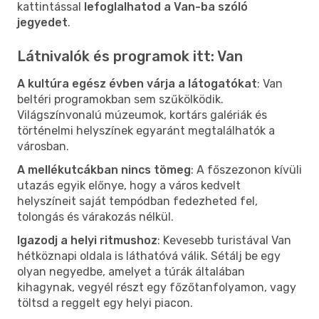
kattintással
lefoglalhatod a Van-ba szóló
jegyedet
.
Látnivalók és programok itt: Van
A kultúra egész évben várja a látogatókat
: Van
beltéri programokban sem szűkölködik.
Világszínvonalú múzeumok, kortárs galériák és
történelmi helyszínek egyaránt megtalálhatók a
városban.
A mellékutcákban nincs tömeg
: A főszezonon kívüli
utazás egyik előnye, hogy a város kedvelt
helyszíneit saját tempódban fedezheted fel,
tolongás és várakozás nélkül.
Igazodj a helyi ritmushoz
: Kevesebb turistával Van
hétköznapi oldala is láthatóvá válik. Sétálj be egy
olyan negyedbe, amelyet a túrák általában
kihagynak, vegyél részt egy főzőtanfolyamon, vagy
töltsd a reggelt egy helyi piacon.