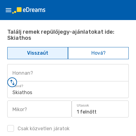
Találj remek repülőjegy-ajánlatokat ide:
Skiathos
Visszaút
Hová?
Honnan?
Hová?
Skiathos
Utasok
Mikor?
1 felnőtt
Csak közvetlen járatok