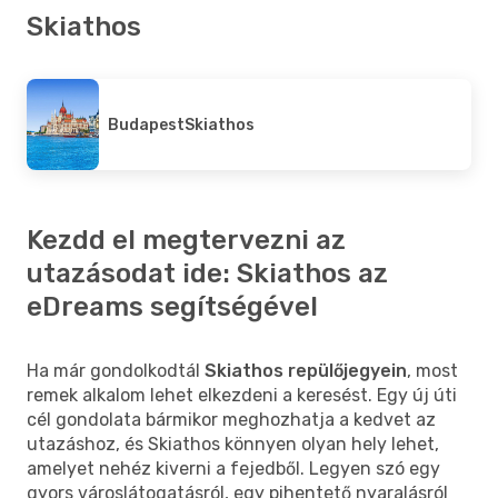
Skiathos
Budapest
Skiathos
Kezdd el megtervezni az
utazásodat ide: Skiathos az
eDreams segítségével
Ha már gondolkodtál
Skiathos repülőjegyein
, most
remek alkalom lehet elkezdeni a keresést. Egy új úti
cél gondolata bármikor meghozhatja a kedvet az
utazáshoz, és Skiathos könnyen olyan hely lehet,
amelyet nehéz kiverni a fejedből. Legyen szó egy
gyors városlátogatásról, egy pihentető nyaralásról