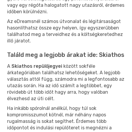
vagy egy régóta halogatott nagy utazásról, érdemes
időben körülnézni.
Az eDreamsnél számos útvonalat és légitársaságot
hasonlíthatsz össze egy helyen, így egyszerűbben
találhatod meg a terveidhez és a költségkeretedhez
illő járatot.
Találd meg a legjobb árakat ide: Skiathos
A
Skiathos repülőjegyei
között sokféle
árkategóriában találhatsz lehetőségeket. A legjobb
választás attól függ, számodra mi a legfontosabb az
utazás során. Ha az idő számít a legtöbbet, egy
rövidebb út több időt hagy arra, hogy valóban
élvezhesd az úti célt.
Ha inkább spórolnál anélkül, hogy túl sok
kompromisszumot kötnél, már néhány napos
rugalmasság is sokat segíthet. Érdemes több
időpontot és indulási repülőteret is megnézni a