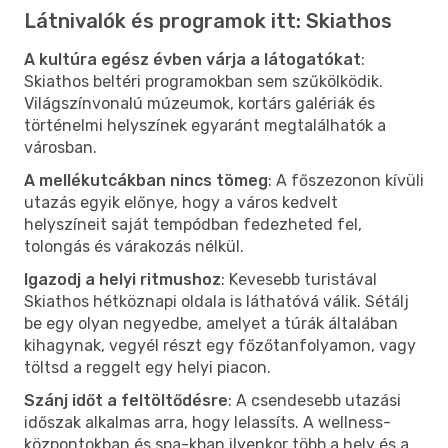
Látnivalók és programok itt: Skiathos
A kultúra egész évben várja a látogatókat
:
Skiathos beltéri programokban sem szűkölködik.
Világszínvonalú múzeumok, kortárs galériák és
történelmi helyszínek egyaránt megtalálhatók a
városban.
A mellékutcákban nincs tömeg
: A főszezonon kívüli
utazás egyik előnye, hogy a város kedvelt
helyszíneit saját tempódban fedezheted fel,
tolongás és várakozás nélkül.
Igazodj a helyi ritmushoz
: Kevesebb turistával
Skiathos hétköznapi oldala is láthatóvá válik. Sétálj
be egy olyan negyedbe, amelyet a túrák általában
kihagynak, vegyél részt egy főzőtanfolyamon, vagy
töltsd a reggelt egy helyi piacon.
Szánj időt a feltöltődésre
: A csendesebb utazási
időszak alkalmas arra, hogy lelassíts. A wellness-
központokban és spa-kban ilyenkor több a hely és a