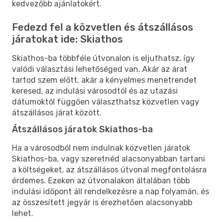
kedvezőbb ajánlatokért.
Fedezd fel a közvetlen és átszállásos
járatokat ide: Skiathos
Skiathos-ba többféle útvonalon is eljuthatsz, így
valódi választási lehetőséged van. Akár az árat
tartod szem előtt, akár a kényelmes menetrendet
keresed, az indulási városodtól és az utazási
dátumoktól függően választhatsz közvetlen vagy
átszállásos járat között.
Átszállásos járatok Skiathos-ba
Ha a városodból nem indulnak közvetlen járatok
Skiathos-ba, vagy szeretnéd alacsonyabban tartani
a költségeket, az átszállásos útvonal megfontolásra
érdemes. Ezeken az útvonalakon általában több
indulási időpont áll rendelkezésre a nap folyamán, és
az összesített jegyár is érezhetően alacsonyabb
lehet.