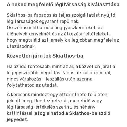
A neked megfelelő légitársaság kiválasztása
Skiathos-ba fapados és teljes szolgáltatást nyújtó
légitársaságok egyaránt repülnek.
Összehasonlíthatod a poggyászkereteket, az
ülőhelyek kényelmét és az étkezési feltételeket,
hogy megtaláld azt, amelyik a legjobban megfelel az
utazásodnak.
Közvetlen járatok Skiathos-ba
Ha az idő fontosabb, mint az ár, a közvetlen járat a
legegyszerűbb megoldás. Nincs átszállóterminál,
nincs várakozás – leszállás után azonnal
folytathatod az utadat.
A keresőnk mindezt egy áttekinthető felületen
jeleníti meg. Rendezhetsz ár, menetidő vagy
légitársaság-értékelés szerint, és néhány
kattintással
lefoglalhatod a Skiathos-ba szóló
jegyedet
.