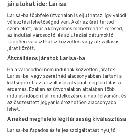
járatokat ide: Larisa
Larisa-ba többféle útvonalon is eljuthatsz, így valódi
választási lehetőséged van. Akár az árat tartod
szem előtt, akár a kényelmes menetrendet keresed,
az indulási városodtól és az utazási dátumoktól
függően választhatsz közvetlen vagy átszállásos
járat között.
Átszállásos járatok Larisa-ba
Ha a városodból nem indulnak közvetlen járatok
Larisa-ba, vagy szeretnéd alacsonyabban tartani a
költségeket, az átszállásos útvonal megfontolásra
érdemes. Ezeken az útvonalakon általában több
indulási időpont áll rendelkezésre a nap folyamán, és
az összesített jegyár is érezhetően alacsonyabb
lehet.
A neked megfelelő légitársaság kiválasztása
Larisa-ba fapados és teljes szolgáltatást nyújtó