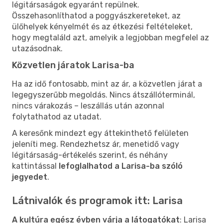
légitársaságok egyaránt repülnek.
Összehasonlíthatod a poggyászkereteket, az
ülőhelyek kényelmét és az étkezési feltételeket,
hogy megtaláld azt, amelyik a legjobban megfelel az
utazásodnak.
Közvetlen járatok Larisa-ba
Ha az idő fontosabb, mint az ár, a közvetlen járat a
legegyszerűbb megoldás. Nincs átszállóterminál,
nincs várakozás – leszállás után azonnal
folytathatod az utadat.
A keresőnk mindezt egy áttekinthető felületen
jeleníti meg. Rendezhetsz ár, menetidő vagy
légitársaság-értékelés szerint, és néhány
kattintással
lefoglalhatod a Larisa-ba szóló
jegyedet
.
Látnivalók és programok itt: Larisa
A kultúra egész évben várja a látogatókat
: Larisa