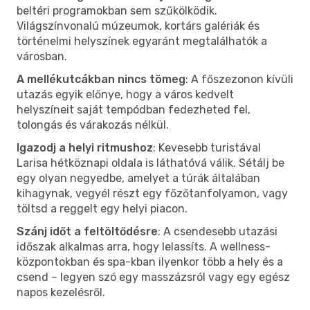
beltéri programokban sem szűkölködik.
Világszínvonalú múzeumok, kortárs galériák és
történelmi helyszínek egyaránt megtalálhatók a
városban.
A mellékutcákban nincs tömeg
: A főszezonon kívüli
utazás egyik előnye, hogy a város kedvelt
helyszíneit saját tempódban fedezheted fel,
tolongás és várakozás nélkül.
Igazodj a helyi ritmushoz
: Kevesebb turistával
Larisa hétköznapi oldala is láthatóvá válik. Sétálj be
egy olyan negyedbe, amelyet a túrák általában
kihagynak, vegyél részt egy főzőtanfolyamon, vagy
töltsd a reggelt egy helyi piacon.
Szánj időt a feltöltődésre
: A csendesebb utazási
időszak alkalmas arra, hogy lelassíts. A wellness-
központokban és spa-kban ilyenkor több a hely és a
csend – legyen szó egy masszázsról vagy egy egész
napos kezelésről.