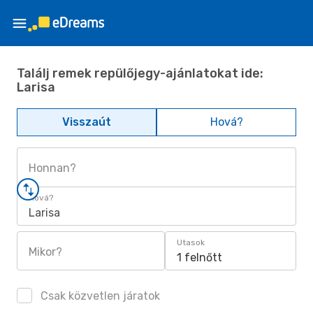
Találj remek repülőjegy-ajánlatokat ide:
Larisa
Visszaút
Hová?
Honnan?
Hová?
Larisa
Utasok
Mikor?
1 felnőtt
Csak közvetlen járatok