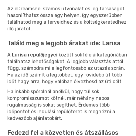
Az eDreamsnél számos útvonalat és légitársaságot
hasonlíthatsz össze egy helyen, így egyszerűbben
találhatod meg a terveidhez és a költségkeretedhez
illő járatot.
Találd meg a legjobb árakat ide: Larisa
A
Larisa repülőjegyei
között sokféle árkategóriában
találhatsz lehetőségeket. A legjobb választás attól
függ, számodra mi a legfontosabb az utazás során.
Ha az idő számít a legtöbbet, egy rövidebb út több
időt hagy arra, hogy valóban élvezhesd az úti célt.
Ha inkább spórolnál anélkül, hogy túl sok
kompromisszumot kötnél, már néhány napos
rugalmasság is sokat segíthet. Érdemes több
időpontot és indulási repülőteret is megnézni a
kedvezőbb ajánlatokért.
Fedezd fel a közvetlen és átszállásos