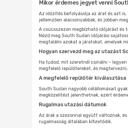
Mikor érdemes jegyet venni Sou
Az időzítés befolyásolja az árat és azt 
jellemzően alacsonyabbak, és jobban meg
A csúcsszezon megbízható időjárást és te
Nézd meg South Sudan időjárási sajátossá
megtalálni azokat a járatokat, amelyek m
Hogyan szervezd meg az utazást S
Ha tudod, mit szeretnél csinálni – legyen
megfelelő repülőtereket, és megtervezni
A megfelelő repülőtér kiválasztása
South Sudan nagyobb célállomásait gyakra
megközelítést jelenthetnek, ezért érdeme
Rugalmas utazási dátumok
Az árak a szezonnal együtt változnak, é
rugalmasság általában kifizetődik.