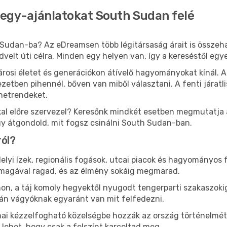
őjegy-ajánlatokat South Sudan felé
 Sudan-ba? Az eDreamsen több légitársaság árait is összeh
edvelt úti célra. Minden egy helyen van, így a kereséstől eg
rosi életet és generációkon átívelő hagyományokat kínál.
etben pihennél, bőven van miből választani. A fenti járatl
enetrendeket.
al előre szervezel? Keresőnk mindkét esetben megmutatja az
ogy átgondold, mit fogsz csinálni South Sudan-ban.
ról?
lyi ízek, regionális fogások, utcai piacok és hagyományos 
magával ragad, és az élmény sokáig megmarad.
n, a táj komoly hegyektől nyugodt tengerparti szakaszokig
án vágyóknak egyaránt van mit felfedezni.
ai kézzelfogható közelségbe hozzák az ország történelmét
 lehet, hogy csak a felszínt karcoltad meg.