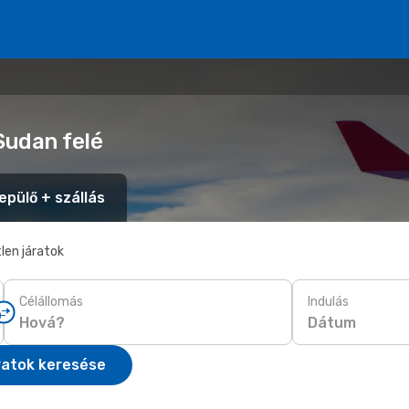
Sudan felé
epülő + szállás
len járatok
Célállomás
Indulás
Dátum
ratok keresése