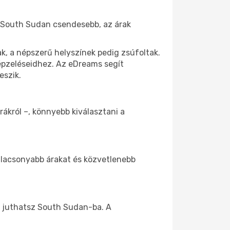
ül South Sudan csendesebb, az árak
k, a népszerű helyszínek pedig zsúfoltak.
képzeléseidhez. Az eDreams segít
eszik.
rákról –, könnyebb kiválasztani a
 alacsonyabb árakat és közvetlenebb
z juthatsz South Sudan-ba. A